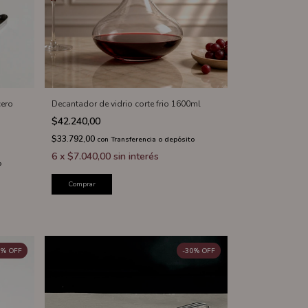
cero
Decantador de vidrio corte frio 1600ml
$42.240,00
$33.792,00
con
Transferencia o depósito
6
x
$7.040,00
sin interés
o
Comprar
%
OFF
-
30
%
OFF