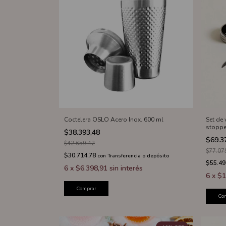
Coctelera OSLO Acero Inox. 600 ml
Set de
stoppe
$38.393,48
$69.3
$42.659,42
$77.07
$30.714,78
con
Transferencia o depósito
$55.49
6
x
$6.398,91
sin interés
6
x
$1
Comprar
Co