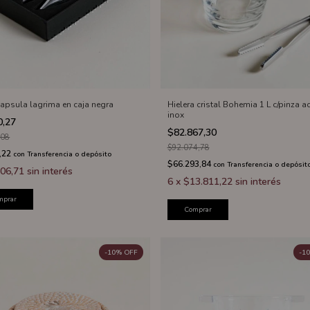
capsula lagrima en caja negra
Hielera cristal Bohemia 1 L c/pinza a
inox
0,27
$82.867,30
,08
$92.074,78
,22
con
Transferencia o depósito
$66.293,84
con
Transferencia o depósit
06,71
sin interés
6
x
$13.811,22
sin interés
mprar
Comprar
-
10
%
OFF
-
10