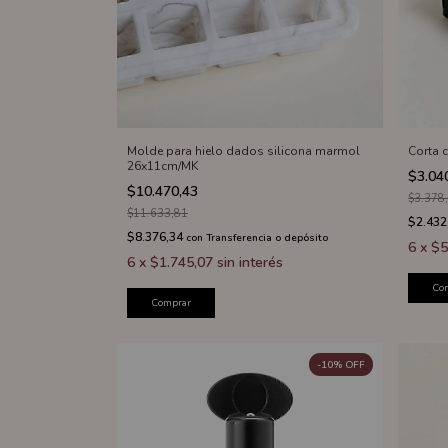
Molde para hielo dados silicona marmol
Corta 
26x11cm/MK
$3.04
$10.470,43
$3.378
$11.633,81
$2.432
$8.376,34
con
Transferencia o depósito
6
x
$5
6
x
$1.745,07
sin interés
Co
Comprar
-
10
%
OFF