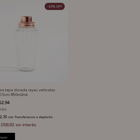
-
10
%
OFF
era tapa dorada rayas verticales
0.5cm 850ml/mk
52,94
8,82
2,35
con
Transferencia o depósito
.058,82
sin interés
mprar