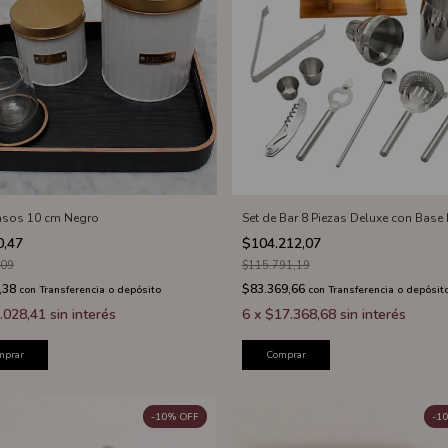
sos 10 cm Negro
Set de Bar 8 Piezas Deluxe con Base
0,47
$104.212,07
,09
$115.791,19
,38
$83.369,66
con
Transferencia o depósito
con
Transferencia o depósit
.028,41
sin interés
6
x
$17.368,68
sin interés
mprar
Comprar
-
10
%
OFF
-
10