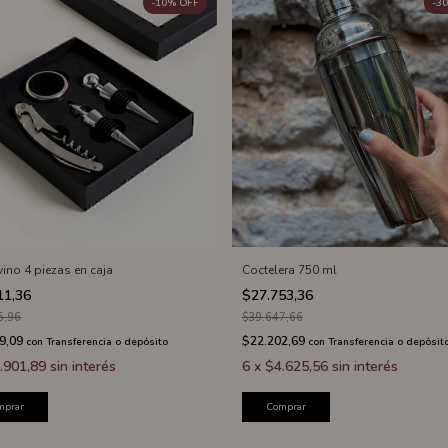
-
10
%
OFF
-
30
vino 4 piezas en caja
Coctelera 750 ml
11,36
$27.753,36
5,96
$39.647,66
9,09
$22.202,69
con
Transferencia o depósito
con
Transferencia o depósit
.901,89
sin interés
6
x
$4.625,56
sin interés
mprar
Comprar