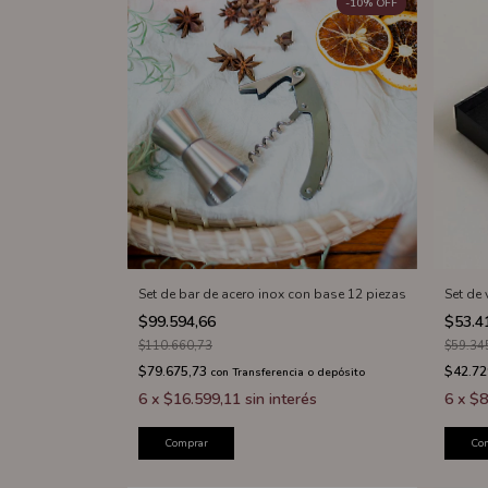
-
10
%
OFF
Set de bar de acero inox con base 12 piezas
Set de 
$99.594,66
$53.4
$110.660,73
$59.34
$79.675,73
$42.72
con
Transferencia o depósito
6
x
$16.599,11
sin interés
6
x
$8
Comprar
Co