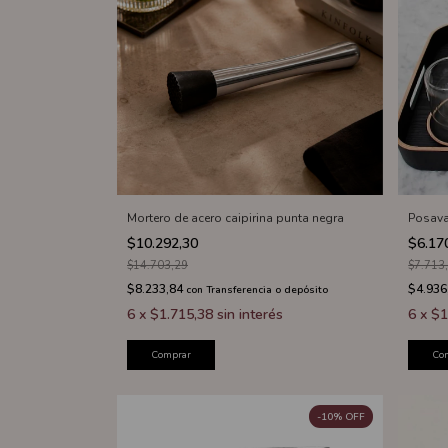
Mortero de acero caipirina punta negra
Posava
$10.292,30
$6.17
$14.703,29
$7.713
$8.233,84
$4.936
con
Transferencia o depósito
6
x
$1.715,38
sin interés
6
x
$1
Comprar
Co
-
10
%
OFF