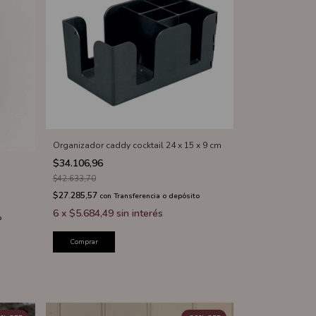
Organizador caddy cocktail 24 x 15 x 9 cm
$34.106,96
$42.633,70
$27.285,57
con
Transferencia o depósito
6
x
$5.684,49
sin interés
o
Comprar