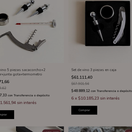
 vino 5 piezas sacacorcho+2
Set de vino 3 piezas en caja
r+junta gota+termometro
$61.111,40
71,66
$67.901,56
9,62
$48.889,12
con
Transferencia o depósit
7,33
con
Transferencia o depósito
6
x
$10.185,23
sin interés
1.561,94
sin interés
Comprar
mprar