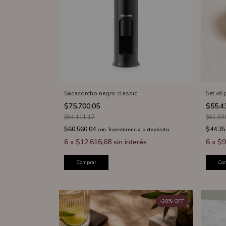
Sacacorcho negro classic
Set x6
$75.700,05
$55.4
$84.111,17
$61.59
$60.560,04
$44.35
con
Transferencia o depósito
6
x
$12.616,68
sin interés
6
x
$9
Comprar
Co
-
30
%
OFF