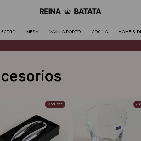
LECTRO
MESA
VAJILLA PORTO
COCINA
HOME & D
ccesorios
-
10
%
OFF
-
10