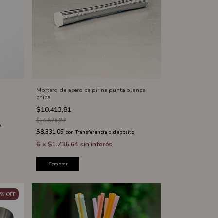
Mortero de acero caipirina punta blanca
chica
$10.413,81
$14.876,87
o
$8.331,05
con
Transferencia o depósito
6
x
$1.735,64
sin interés
Comprar
%
OFF