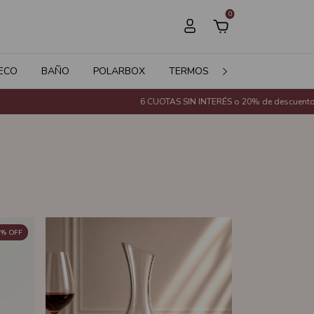
0
ECO
BAÑO
POLARBOX
TERMOS
JARDÍN
SALE
6 CUOTAS SIN INTERÉS o 20% de descuento con Transferenc
%
OFF