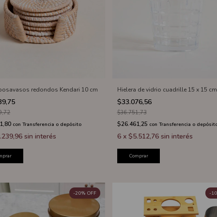
 posavasos redondos Kendari 10 cm
Hielera de vidrio cuadrille 15 x 15 cm
39,75
$33.076,56
9,72
$36.751,73
1,80
$26.461,25
con
Transferencia o depósito
con
Transferencia o depósit
.239,96
sin interés
6
x
$5.512,76
sin interés
mprar
Comprar
-
20
%
OFF
-
10