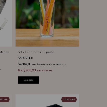
 Madera
Set x 12 sorbetes RB pastel
$5.453,60
$4.362,88
con
Transferencia o depósito
o
6
x
$908,93
sin interés
Comprar
%
OFF
-
20
%
OFF