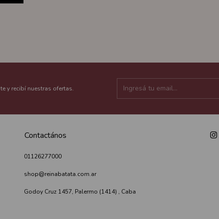
te y recibí nuestras ofertas.
Contactános
01126277000
shop@reinabatata.com.ar
Godoy Cruz 1457, Palermo (1414) , Caba