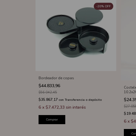
-
20
%
OFF
Bordeador de copas
$44.833,96
Coctel
10.2x2
$56.042,45
$24.3
$35.867,17
con
Transferencia o depósito
$27.05
6
x
$7.472,33
sin interés
$19.48
Comprar
6
x
$4
Co