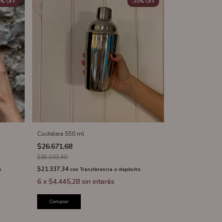
%
OFF
-
30
%
OFF
Coctelera 550 ml
$26.671,68
$38.102,40
$21.337,34
o
con
Transferencia o depósito
6
x
$4.445,28
sin interés
Comprar