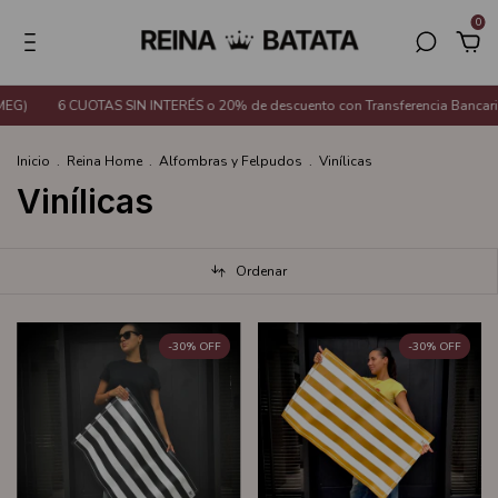
0
MEG)
6 CUOTAS SIN INTERÉS o 20% de descuento con Transferencia Bancari
Inicio
.
Reina Home
.
Alfombras y Felpudos
.
Vinílicas
Vinílicas
Ordenar
-
30
%
OFF
-
30
%
OFF