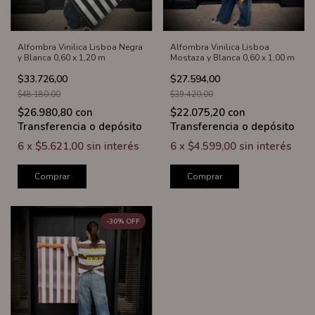
Alfombra Vinilica Lisboa Negra
Alfombra Vinilica Lisboa
y Blanca 0,60 x 1,20 m
Mostaza y Blanca 0,60 x 1,00 m
$33.726,00
$27.594,00
$48.180,00
$39.420,00
$26.980,80
con
$22.075,20
con
Transferencia o depósito
Transferencia o depósito
6
x
$5.621,00
sin interés
6
x
$4.599,00
sin interés
Comprar
Comprar
-
30
%
OFF