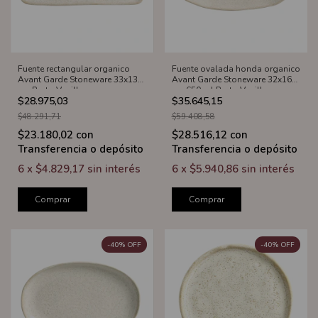
Fuente rectangular organico
Fuente ovalada honda organico
Avant Garde Stoneware 33x13
Avant Garde Stoneware 32x16
cm Porto Vanilla
cm 650 ml Porto Vanilla
$28.975,03
$35.645,15
$48.291,71
$59.408,58
$23.180,02
con
$28.516,12
con
Transferencia o depósito
Transferencia o depósito
6
x
$4.829,17
sin interés
6
x
$5.940,86
sin interés
Comprar
Comprar
-
40
%
OFF
-
40
%
OFF