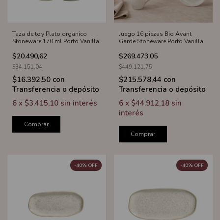
Taza de te y Plato organico
Juego 16 piezas Bio Avant
Stoneware 170 ml Porto Vanilla
Garde Stoneware Porto Vanilla
$20.490,62
$269.473,05
$34.151,04
$449.121,75
$16.392,50
con
$215.578,44
con
Transferencia o depósito
Transferencia o depósito
6
x
$3.415,10
sin interés
6
x
$44.912,18
sin
interés
Comprar
Comprar
-
40
%
OFF
-
40
%
OFF