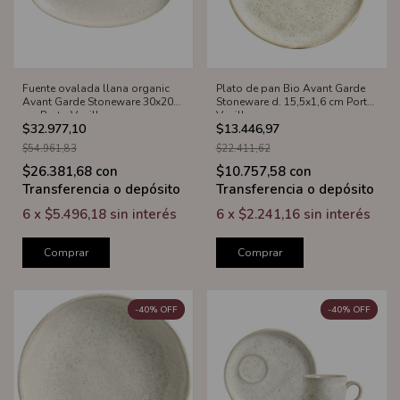
Fuente ovalada llana organic
Plato de pan Bio Avant Garde
Avant Garde Stoneware 30x20
Stoneware d. 15,5x1,6 cm Porto
cm Porto Vanilla
Vanilla
$32.977,10
$13.446,97
$54.961,83
$22.411,62
$26.381,68
con
$10.757,58
con
Transferencia o depósito
Transferencia o depósito
6
x
$5.496,18
sin interés
6
x
$2.241,16
sin interés
Comprar
Comprar
-
40
%
OFF
-
40
%
OFF