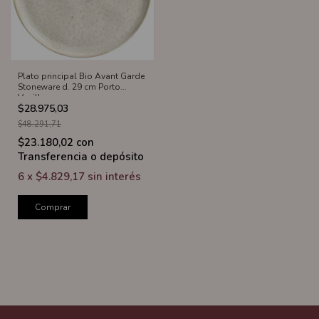
Plato principal Bio Avant Garde
Stoneware d. 29 cm Porto
Vanilla
$28.975,03
$48.291,71
$23.180,02
con
Transferencia o depósito
6
x
$4.829,17
sin interés
Comprar