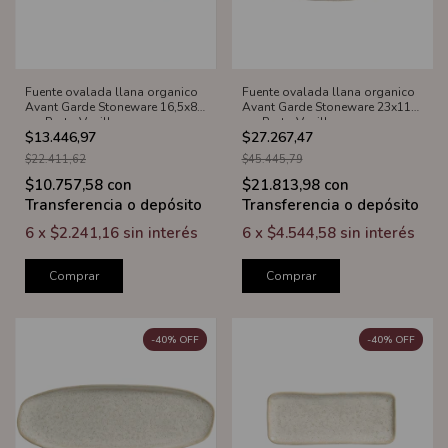
Fuente ovalada llana organico
Fuente ovalada llana organico
Avant Garde Stoneware 16,5x8
Avant Garde Stoneware 23x11
cm Porto Vanilla
cm Porto Vanilla
$13.446,97
$27.267,47
$22.411,62
$45.445,79
$10.757,58
con
$21.813,98
con
Transferencia o depósito
Transferencia o depósito
6
x
$2.241,16
sin interés
6
x
$4.544,58
sin interés
Comprar
Comprar
-
40
%
OFF
-
40
%
OFF