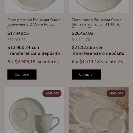
Plato principal Bio Avant Garde
Plato hondo Bio Avant Garde
Stoneware d. 27,5 cm Porto
Stoneware d. 25 cm 1100 ml
Vanilla
Porto Vanilla
$17.449,05
$26.467,06
$29.081,75
$44.111,76
$13.959,24
con
$21.173,65
con
Transferencia o depósito
Transferencia o depósito
6
x
$2.908,18
sin interés
6
x
$4.411,18
sin interés
Comprar
Comprar
-
40
%
OFF
-
40
%
OFF