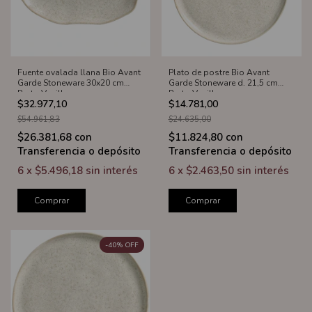
Fuente ovalada llana Bio Avant
Plato de postre Bio Avant
Garde Stoneware 30x20 cm
Garde Stoneware d. 21,5 cm
Porto Vanilla
Porto Vanilla
$32.977,10
$14.781,00
$54.961,83
$24.635,00
$26.381,68
con
$11.824,80
con
Transferencia o depósito
Transferencia o depósito
6
x
$5.496,18
sin interés
6
x
$2.463,50
sin interés
Comprar
Comprar
-
40
%
OFF