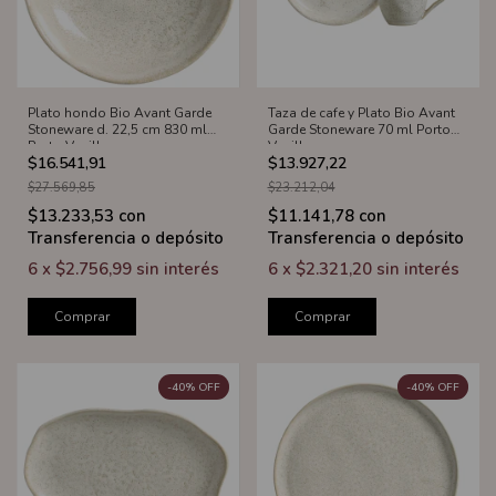
Plato hondo Bio Avant Garde
Taza de cafe y Plato Bio Avant
Stoneware d. 22,5 cm 830 ml
Garde Stoneware 70 ml Porto
Porto Vanilla
Vanilla
$16.541,91
$13.927,22
$27.569,85
$23.212,04
$13.233,53
con
$11.141,78
con
Transferencia o depósito
Transferencia o depósito
6
x
$2.756,99
sin interés
6
x
$2.321,20
sin interés
Comprar
Comprar
-
40
%
OFF
-
40
%
OFF