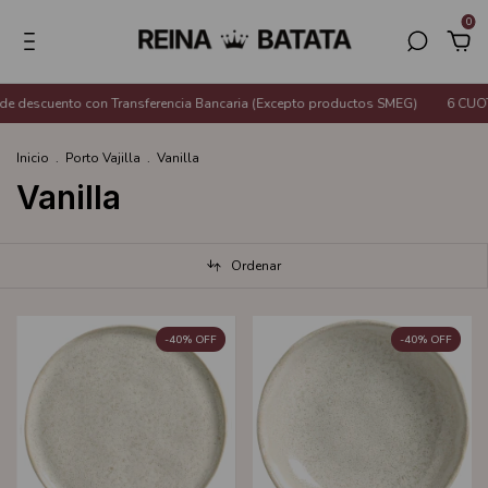
0
to con Transferencia Bancaria (Excepto productos SMEG)
6 CUOTAS SIN IN
Inicio
.
Porto Vajilla
.
Vanilla
Vanilla
Ordenar
-
40
%
OFF
-
40
%
OFF