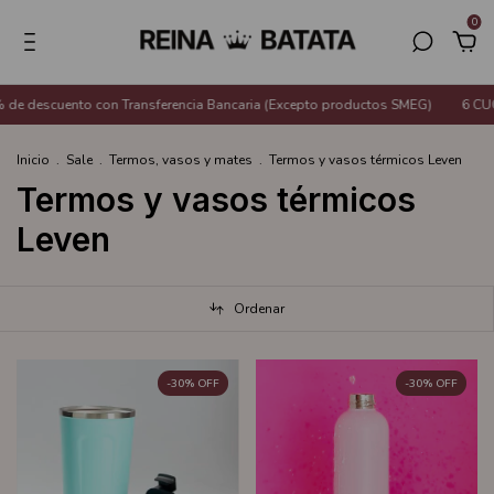
0
e descuento con Transferencia Bancaria (Excepto productos SMEG)
6 CUOT
Inicio
.
Sale
.
Termos, vasos y mates
.
Termos y vasos térmicos Leven
Termos y vasos térmicos
Leven
Ordenar
-
30
%
OFF
-
30
%
OFF