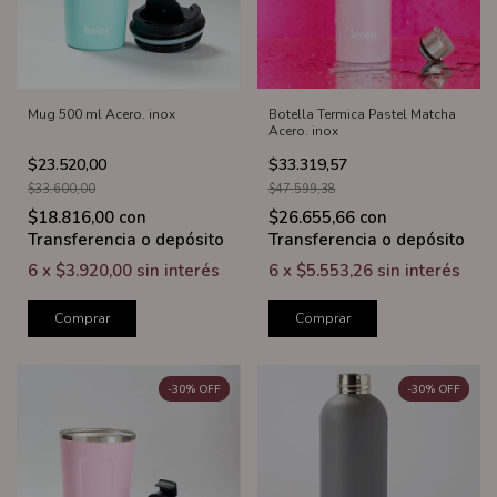
Mug 500 ml Acero. inox
Botella Termica Pastel Matcha
Acero. inox
$23.520,00
$33.319,57
$33.600,00
$47.599,38
$18.816,00
con
$26.655,66
con
Transferencia o depósito
Transferencia o depósito
6
x
$3.920,00
sin interés
6
x
$5.553,26
sin interés
Comprar
Comprar
-
30
%
OFF
-
30
%
OFF