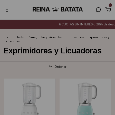
0
6 CUOTAS SIN INTERÉS o 20% de descue
Inicio
.
Electro
.
Smeg
.
Pequeños Electrodomesticos
.
Exprimidores y
Licuadoras
Exprimidores y Licuadoras
Ordenar