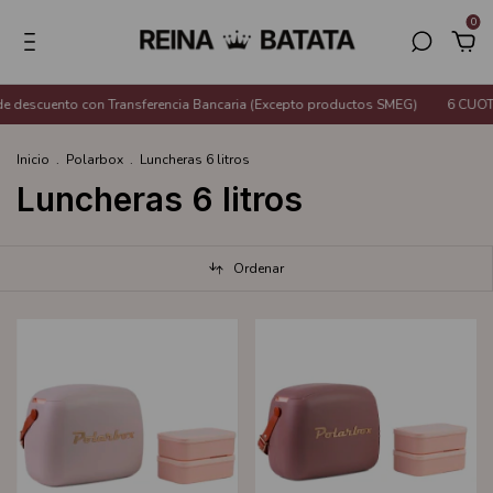
0
descuento con Transferencia Bancaria (Excepto productos SMEG)
6 CUOTAS
Inicio
.
Polarbox
.
Luncheras 6 litros
Luncheras 6 litros
Ordenar