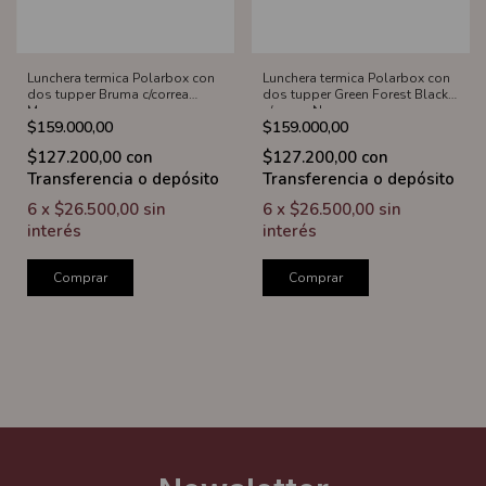
Lunchera termica Polarbox con
Lunchera termica Polarbox con
dos tupper Bruma c/correa
dos tupper Green Forest Black
Marron
c/correa Negra
$159.000,00
$159.000,00
$127.200,00
con
$127.200,00
con
Transferencia o depósito
Transferencia o depósito
6
x
$26.500,00
sin
6
x
$26.500,00
sin
interés
interés
Comprar
Comprar