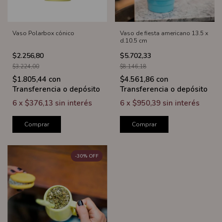
Vaso Polarbox cónico
Vaso de fiesta americano 13.5 x
d.10.5 cm
$2.256,80
$5.702,33
$3.224,00
$8.146,18
$1.805,44
con
$4.561,86
con
Transferencia o depósito
Transferencia o depósito
6
x
$376,13
sin interés
6
x
$950,39
sin interés
Comprar
Comprar
-
30
%
OFF