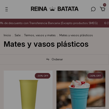
0
 de descuento con Transferencia Bancaria (Excepto productos SMEG)
6 CU
Inicio
.
Sale
.
Termos, vasos y mates
.
Mates y vasos plásticos
Mates y vasos plásticos
Ordenar
-
30
%
OFF
-
30
%
OFF