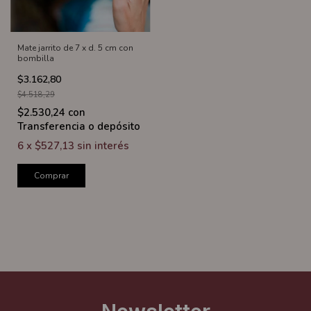
Mate jarrito de 7 x d. 5 cm con
bombilla
$3.162,80
$4.518,29
$2.530,24
con
Transferencia o depósito
6
x
$527,13
sin interés
Comprar