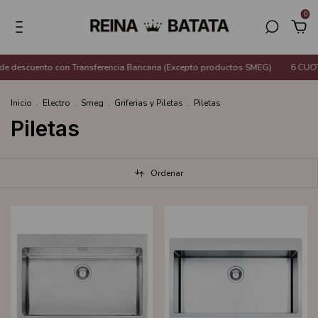
0
 descuento con Transferencia Bancaria (Excepto productos SMEG)
6 CUOTA
Inicio
.
Electro
.
Smeg
.
Griferias y Piletas
.
Piletas
Piletas
Ordenar