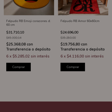
Felpudo RB Emoji corazones d.
Felpudo RB Amor 60x60cm
60 cm
$31.710,10
$24.696,00
$45.300,14
$35.280,00
$25.368,08
con
$19.756,80
con
Transferencia o depósito
Transferencia o depósito
6
x
$5.285,02
sin interés
6
x
$4.116,00
sin interés
Comprar
Comprar