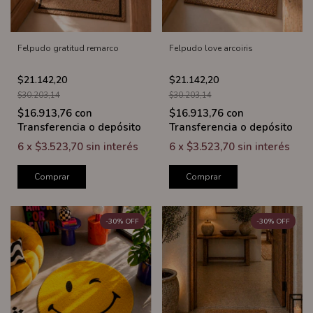
Felpudo gratitud remarco
Felpudo love arcoiris
$21.142,20
$21.142,20
$30.203,14
$30.203,14
$16.913,76
con
$16.913,76
con
Transferencia o depósito
Transferencia o depósito
6
x
$3.523,70
sin interés
6
x
$3.523,70
sin interés
Comprar
Comprar
-
30
%
OFF
-
30
%
OFF