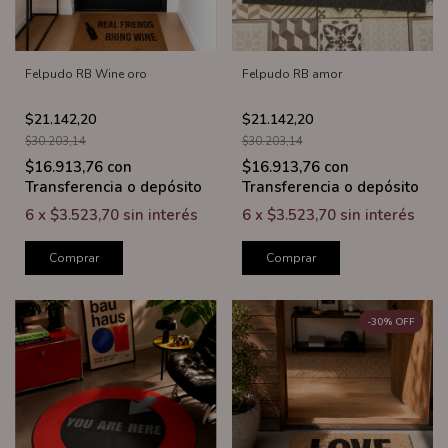
Felpudo RB Wine oro
Felpudo RB amor
$21.142,20
$21.142,20
$30.203,14
$30.203,14
$16.913,76
con
$16.913,76
con
Transferencia o depósito
Transferencia o depósito
6
x
$3.523,70
sin interés
6
x
$3.523,70
sin interés
Comprar
Comprar
-
30
%
OFF