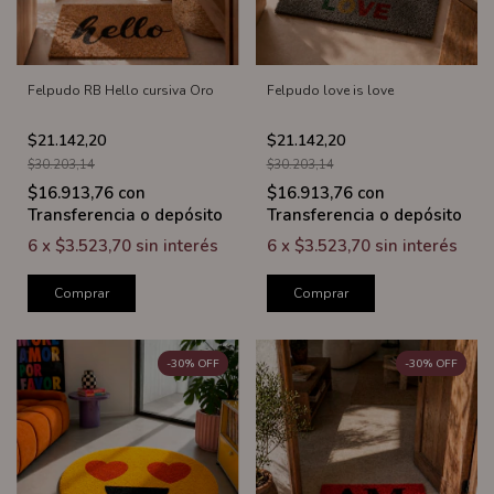
Felpudo RB Hello cursiva Oro
Felpudo love is love
$21.142,20
$21.142,20
$30.203,14
$30.203,14
$16.913,76
con
$16.913,76
con
Transferencia o depósito
Transferencia o depósito
6
x
$3.523,70
sin interés
6
x
$3.523,70
sin interés
Comprar
Comprar
-
30
%
OFF
-
30
%
OFF