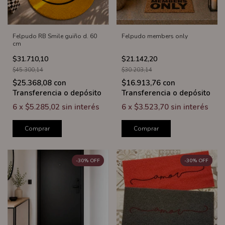
Felpudo RB Smile guiño d. 60
Felpudo members only
cm
$31.710,10
$21.142,20
$45.300,14
$30.203,14
$25.368,08
con
$16.913,76
con
Transferencia o depósito
Transferencia o depósito
6
x
$5.285,02
sin interés
6
x
$3.523,70
sin interés
Comprar
Comprar
-
30
%
OFF
-
30
%
OFF