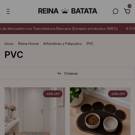
0
nto con Transferencia Bancaria (Excepto productos SMEG)
6 CUOTAS SIN I
Inicio
.
Reina Home
.
Alfombras y Felpudos
.
PVC
PVC
Ordenar
-
30
%
OFF
-
30
%
OFF