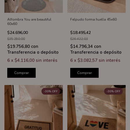
Alfombra You are beautiful
Felpudo forma huella 45x60
60x60
$24.696,00
$18.495,42
$35.280,00
$26.422,03
$19.756,80
con
$14.796,34
con
Transferencia o depósito
Transferencia o depósito
6
x
$4.116,00
sin interés
6
x
$3.082,57
sin interés
Comprar
Comprar
-
30
%
OFF
-
30
%
OFF