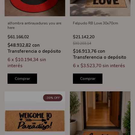
alfombra antirayaduras you are
Felpudo RB Love 30x70cm
here
$61.166,02
$21.142,20
$30.203,14
$48.932,82
con
Transferencia o depósito
$16.913,76
con
Transferencia o depósito
6
x
$10.194,34
sin
interés
6
x
$3.523,70
sin interés
Comprar
Comprar
-
30
%
OFF