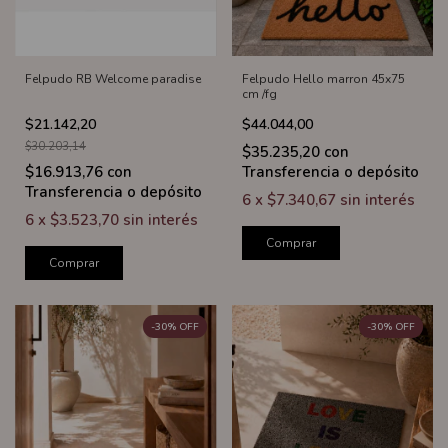
Felpudo RB Welcome paradise
Felpudo Hello marron 45x75
cm /fg
$21.142,20
$44.044,00
$30.203,14
$35.235,20
con
$16.913,76
con
Transferencia o depósito
Transferencia o depósito
6
x
$7.340,67
sin interés
6
x
$3.523,70
sin interés
Comprar
Comprar
-
30
%
OFF
-
30
%
OFF