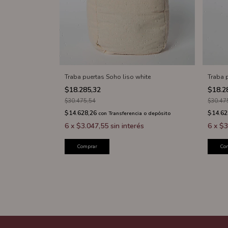
Traba puertas Soho liso white
Traba 
$18.285,32
$18.2
$30.475,54
$30.47
$14.628,26
$14.62
con
Transferencia o depósito
6
x
$3.047,55
sin interés
6
x
$3
Comprar
Co