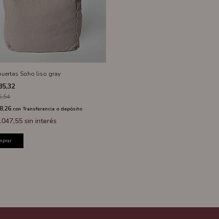
puertas Soho liso gray
85,32
5,54
8,26
con
Transferencia o depósito
.047,55
sin interés
mprar