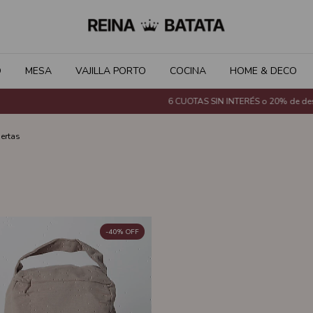
O
MESA
VAJILLA PORTO
COCINA
HOME & DECO
6 CUOTAS SIN INTERÉS o 20% de descu
ertas
-
40
%
OFF