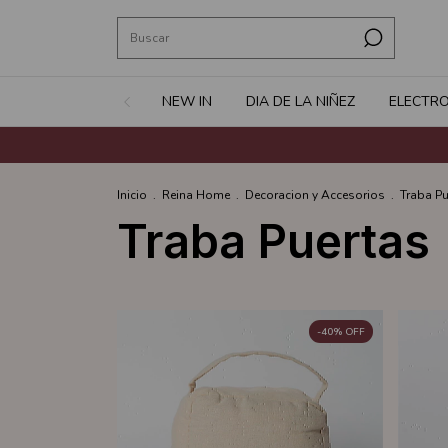
NEW IN
DIA DE LA NIÑEZ
ELECTR
Inicio
.
Reina Home
.
Decoracion y Accesorios
.
Traba Pu
Traba Puertas
-
40
%
OFF