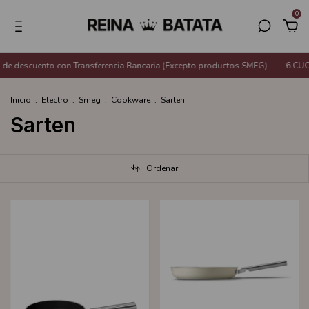
0
 descuento con Transferencia Bancaria (Excepto productos SMEG)
6 CUOT
Inicio
.
Electro
.
Smeg
.
Cookware
.
Sarten
Sarten
Ordenar