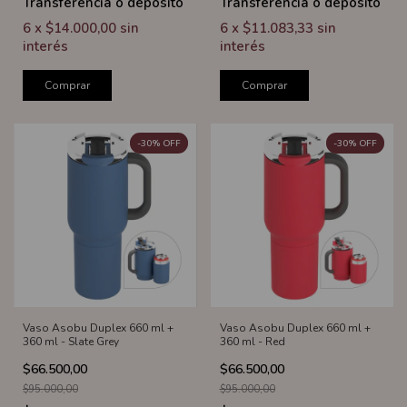
Transferencia o depósito
Transferencia o depósito
6
x
$14.000,00
sin
6
x
$11.083,33
sin
interés
interés
Comprar
Comprar
-
30
%
OFF
-
30
%
OFF
Vaso Asobu Duplex 660 ml +
Vaso Asobu Duplex 660 ml +
360 ml - Slate Grey
360 ml - Red
$66.500,00
$66.500,00
$95.000,00
$95.000,00