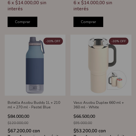
6
x
$14.000,00
sin
6
x
$14.000,00
sin
interés
interés
Comprar
Comprar
-
30
%
OFF
-
30
%
OFF
Botella Asobu Buddy 1L + 210
Vaso Asobu Duplex 660 ml +
ml + 270 ml - Pastel Blue
360 ml - White
$84.000,00
$66.500,00
$120.000,00
$95.000,00
$67.200,00
con
$53.200,00
con