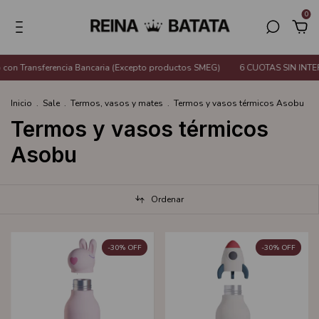
0
ferencia Bancaria (Excepto productos SMEG)
6 CUOTAS SIN INTERÉS o 20% 
Inicio
.
Sale
.
Termos, vasos y mates
.
Termos y vasos térmicos Asobu
Termos y vasos térmicos
Asobu
Ordenar
-
30
%
OFF
-
30
%
OFF