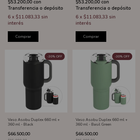
$53.200,00
con
$53.200,00
con
Transferencia o depósito
Transferencia o depósito
6
x
$11.083,33
sin
6
x
$11.083,33
sin
interés
interés
Comprar
Comprar
-
30
%
OFF
-
30
%
OFF
Vaso Asobu Duplex 660 ml +
Vaso Asobu Duplex 660 ml +
360 ml - Black
360 ml - Basil Green
$66.500,00
$66.500,00