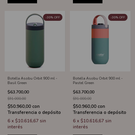
-
30
%
OFF
-
30
%
OFF
Botella Asobu Orbit 900 ml -
Botella Asobu Orbit 900 ml -
Basil Green
Pastel Green
$63.700,00
$63.700,00
$91.000,00
$91.000,00
$50.960,00
con
$50.960,00
con
Transferencia o depósito
Transferencia o depósito
6
x
$10.616,67
sin
6
x
$10.616,67
sin
interés
interés