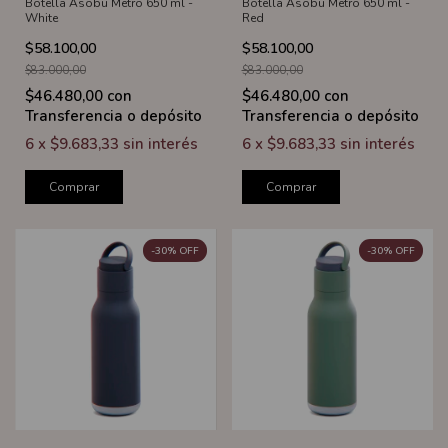
Botella Asobu Metro 650 ml -
Botella Asobu Metro 650 ml -
White
Red
$58.100,00
$58.100,00
$83.000,00
$83.000,00
$46.480,00
con
$46.480,00
con
Transferencia o depósito
Transferencia o depósito
6
x
$9.683,33
sin interés
6
x
$9.683,33
sin interés
Comprar
Comprar
-
30
%
OFF
-
30
%
OFF