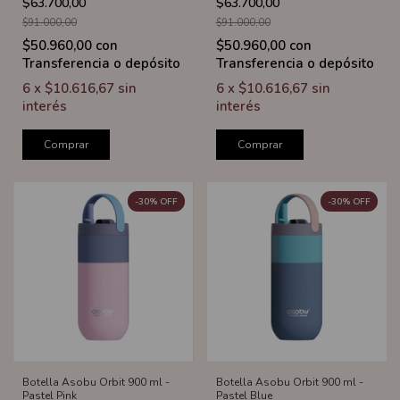
$63.700,00
$63.700,00
$91.000,00
$91.000,00
$50.960,00
con
$50.960,00
con
Transferencia o depósito
Transferencia o depósito
6
x
$10.616,67
sin
6
x
$10.616,67
sin
interés
interés
Comprar
Comprar
-
30
%
OFF
-
30
%
OFF
Botella Asobu Orbit 900 ml -
Botella Asobu Orbit 900 ml -
Pastel Pink
Pastel Blue