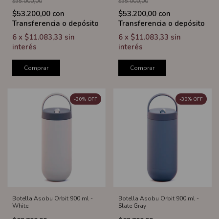
$95.000,00
$95.000,00
$53.200,00
con
$53.200,00
con
Transferencia o depósito
Transferencia o depósito
6
x
$11.083,33
sin
6
x
$11.083,33
sin
interés
interés
Comprar
Comprar
-
30
%
OFF
-
30
%
OFF
Botella Asobu Orbit 900 ml -
Botella Asobu Orbit 900 ml -
White
Slate Gray