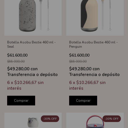
Botella Asobu Bestie 460 ml -
Botella Asobu Bestie 460 ml -
Seal
Penguin
$61.600,00
$61.600,00
$88.000,00
$88.000,00
$49.280,00
con
$49.280,00
con
Transferencia o depósito
Transferencia o depósito
6
x
$10.266,67
sin
6
x
$10.266,67
sin
interés
interés
Comprar
Comprar
-
30
%
OFF
-
30
%
OFF