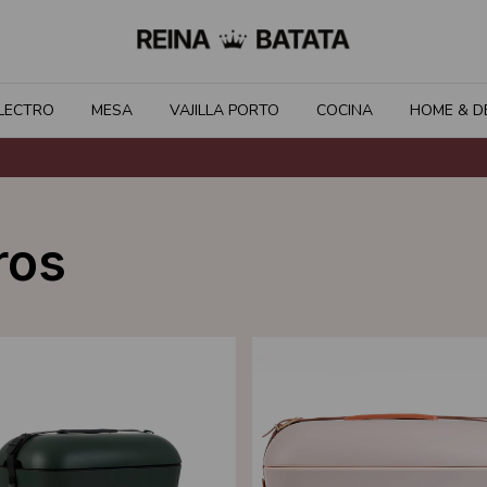
LECTRO
MESA
VAJILLA PORTO
COCINA
HOME & D
ros