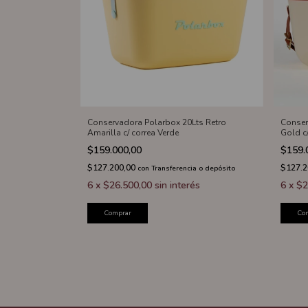
Conservadora Polarbox 20Lts Retro
Conser
Amarilla c/ correa Verde
Gold c
$159.000,00
$159.
$127.200,00
$127.
con
Transferencia o depósito
6
x
$26.500,00
sin interés
6
x
$2
Comprar
Co