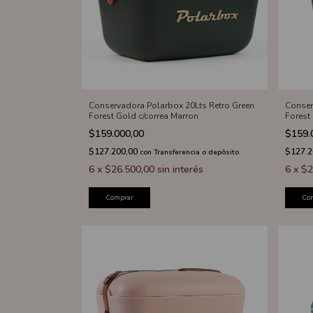
Conservadora Polarbox 20Lts Retro Green
Conser
Forest Gold c/correa Marron
Forest 
$159.000,00
$159.
$127.200,00
$127.
con
Transferencia o depósito
6
x
$26.500,00
sin interés
6
x
$2
Comprar
Co