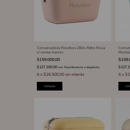
Conservadora Polarbox 20Lts Retro Rosa
Conser
c/ correa marron
Mostaz
$159.000,00
$159.
$127.200,00
$127.
con
Transferencia o depósito
6
x
$26.500,00
sin interés
6
x
$2
Comprar
Co