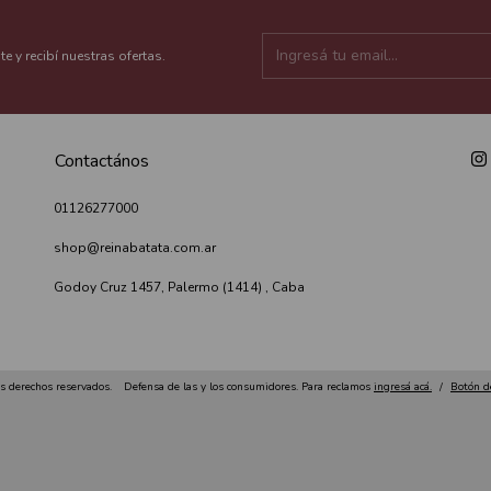
te y recibí nuestras ofertas.
Contactános
01126277000
shop@reinabatata.com.ar
Godoy Cruz 1457, Palermo (1414) , Caba
s derechos reservados.
Defensa de las y los consumidores. Para reclamos
ingresá acá.
/
Botón d