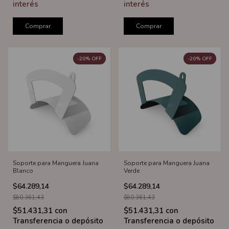
interés
interés
Comprar
Comprar
-
20
%
OFF
-
20
%
OFF
Soporte para Manguera Juana
Soporte para Manguera Juana
Blanco
Verde
$64.289,14
$64.289,14
$80.361,43
$80.361,43
$51.431,31
con
$51.431,31
con
Transferencia o depósito
Transferencia o depósito