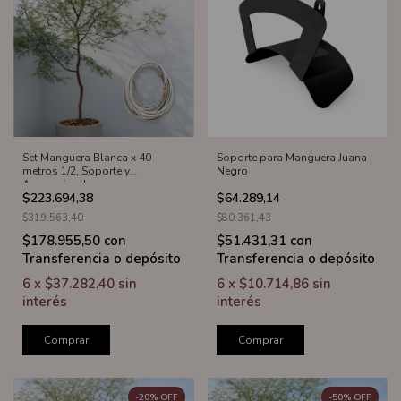
Soporte para Manguera Juana
Set Manguera Blanca x 40
Negro
metros 1/2, Soporte y
Accesorios Juana
$64.289,14
$223.694,38
$80.361,43
$319.563,40
$51.431,31
con
$178.955,50
con
Transferencia o depósito
Transferencia o depósito
6
x
$10.714,86
sin
6
x
$37.282,40
sin
interés
interés
Comprar
Comprar
-
20
%
OFF
-
50
%
OFF