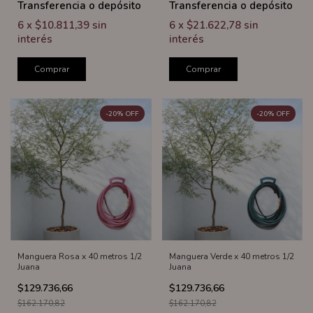
Transferencia o depósito
Transferencia o depósito
6
x
$10.811,39
sin
6
x
$21.622,78
sin
interés
interés
Comprar
Comprar
-
20
%
OFF
-
20
%
OFF
Manguera Rosa x 40 metros 1/2
Manguera Verde x 40 metros 1/2
Juana
Juana
$129.736,66
$129.736,66
$162.170,82
$162.170,82