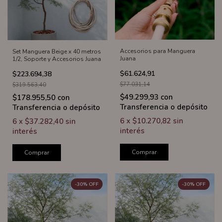
Accesorios para Manguera
Set Manguera Beige x 40 metros
Juana
1/2, Soporte y Accesorios Juana
$61.624,91
$223.694,38
$77.031,14
$319.563,40
$49.299,93
con
$178.955,50
con
Transferencia o depósito
Transferencia o depósito
6
x
$10.270,82
sin
6
x
$37.282,40
sin
interés
interés
Comprar
Comprar
-
30
%
OFF
-
30
%
OFF