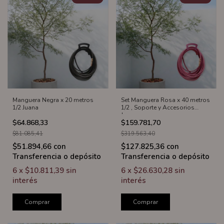
Manguera Negra x 20 metros
Set Manguera Rosa x 40 metros
1/2 Juana
1/2 , Soporte y Accesorios
Juana
$64.868,33
$159.781,70
$81.085,41
$319.563,40
$51.894,66
con
$127.825,36
con
Transferencia o depósito
Transferencia o depósito
6
x
$10.811,39
sin
6
x
$26.630,28
sin
interés
interés
Comprar
Comprar