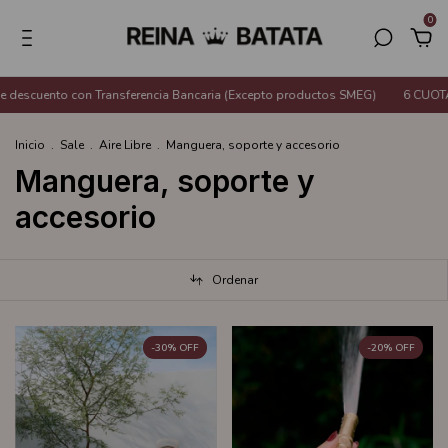
0
 con Transferencia Bancaria (Excepto productos SMEG)
6 CUOTAS SIN INTE
Inicio
.
Sale
.
Aire Libre
.
Manguera, soporte y accesorio
Manguera, soporte y
accesorio
Ordenar
-
30
%
OFF
-
20
%
OFF