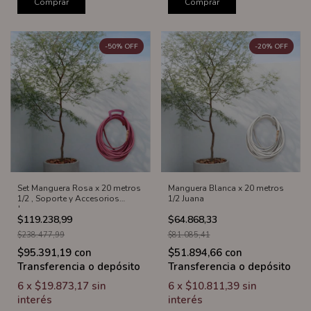
Comprar
Comprar
-
50
%
OFF
-
20
%
OFF
Manguera Blanca x 20 metros
Set Manguera Rosa x 20 metros
1/2 Juana
1/2 , Soporte y Accesorios
Juana
$64.868,33
$119.238,99
$81.085,41
$238.477,99
$51.894,66
con
$95.391,19
con
Transferencia o depósito
Transferencia o depósito
6
x
$10.811,39
sin
6
x
$19.873,17
sin
interés
interés