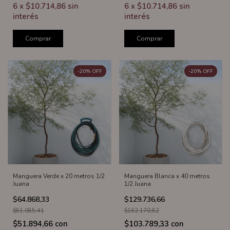
6
x
$10.714,86
sin
6
x
$10.714,86
sin
interés
interés
Comprar
Comprar
-
20
%
OFF
-
20
%
OFF
Manguera Verde x 20 metros 1/2
Manguera Blanca x 40 metros
Juana
1/2 Juana
$64.868,33
$129.736,66
$81.085,41
$162.170,82
$51.894,66
con
$103.789,33
con