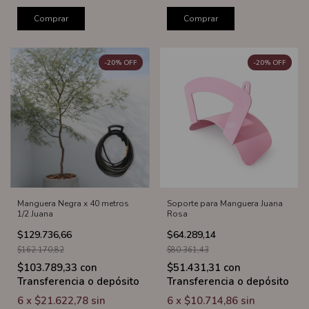
Comprar
Comprar
-
20
%
OFF
-
20
%
OFF
Manguera Negra x 40 metros
Soporte para Manguera Juana
1/2 Juana
Rosa
$129.736,66
$64.289,14
$162.170,82
$80.361,43
$103.789,33
con
$51.431,31
con
Transferencia o depósito
Transferencia o depósito
6
x
$21.622,78
sin
6
x
$10.714,86
sin