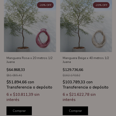
-
20
%
OFF
-
20
%
OFF
Manguera Rosa x 20 metros 1/2
Manguera Beige x 40 metros 1/2
Juana
Juana
$64.868,33
$129.736,66
$81.085,41
$162.170,82
$51.894,66
con
$103.789,33
con
Transferencia o depósito
Transferencia o depósito
6
x
$10.811,39
sin
6
x
$21.622,78
sin
interés
interés
Comprar
Comprar