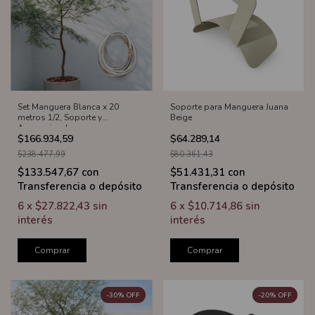
Soporte para Manguera Juana
Set Manguera Blanca x 20
Beige
metros 1/2, Soporte y
Accesorios Juana
$64.289,14
$166.934,59
$80.361,43
$238.477,99
$51.431,31
con
$133.547,67
con
Transferencia o depósito
Transferencia o depósito
6
x
$10.714,86
sin
6
x
$27.822,43
sin
interés
interés
Comprar
Comprar
-
30
%
OFF
-
20
%
OFF