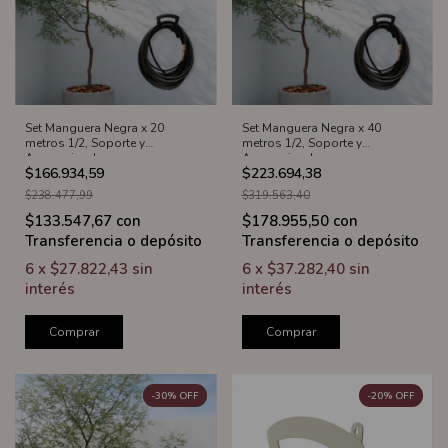
Set Manguera Negra x 20
Set Manguera Negra x 40
metros 1/2, Soporte y
metros 1/2, Soporte y
Accesorios Juana
Accesorios Juana
$166.934,59
$223.694,38
$238.477,99
$319.563,40
$133.547,67
con
$178.955,50
con
Transferencia o depósito
Transferencia o depósito
6
x
$27.822,43
sin
6
x
$37.282,40
sin
interés
interés
Comprar
Comprar
-
30
%
OFF
-
20
%
OFF