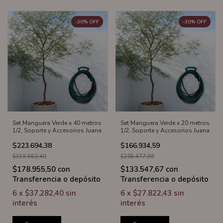
-
30
%
OFF
-
30
%
OFF
Set Manguera Verde x 40 metros
Set Manguera Verde x 20 metros
1/2, Soporte y Accesorios Juana
1/2, Soporte y Accesorios Juana
$223.694,38
$166.934,59
$319.563,40
$238.477,99
$178.955,50
con
$133.547,67
con
Transferencia o depósito
Transferencia o depósito
6
x
$37.282,40
sin
6
x
$27.822,43
sin
interés
interés