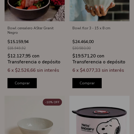
Bowl cerealero ASter Granit
Bowl flor 3 - 15 x 8 cm
Negro
$15.159,94
$24.464,00
$18.949,92
$30.580,00
$12.127,95
con
$19.571,20
con
Transferencia o depósito
Transferencia o depósito
6
x
$2.526,66
sin interés
6
x
$4.077,33
sin interés
Comprar
Comprar
-
10
%
OFF