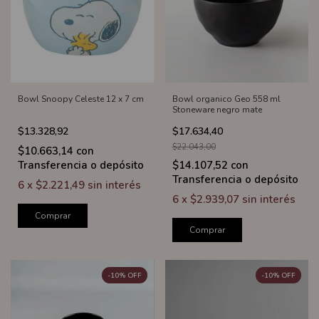
Bowl Snoopy Celeste 12 x 7 cm
Bowl organico Geo 558 ml
Stoneware negro mate
$13.328,92
$17.634,40
$22.043,00
$10.663,14
con
Transferencia o depósito
$14.107,52
con
Transferencia o depósito
6
x
$2.221,49
sin interés
6
x
$2.939,07
sin interés
Comprar
Comprar
-
10
%
OFF
-
10
%
OFF