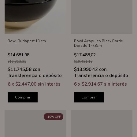
Bowl Budapest 13 cm
Bowl Acapulco Black Borde
Dorado 14x8cm
$14.681,98
$17.488,02
$16.313,31
$19.431,13
$11.745,58
con
$13.990,42
con
Transferencia o depósito
Transferencia o depósito
6
x
$2.447,00
sin interés
6
x
$2.914,67
sin interés
Comprar
Comprar
-
10
%
OFF