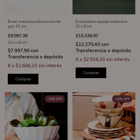
Bowl melamina blanco borde
Ensaladera rayada melamina
gris 15 cm
21 x 9 cm
$9.997,38
$15.338,00
$11.108,20
$12.270,40
con
$7.997,90
con
Transferencia o depósito
Transferencia o depósito
6
x
$2.556,33
sin interés
6
x
$1.666,23
sin interés
Comprar
Comprar
-
20
%
OFF
-
30
%
OFF