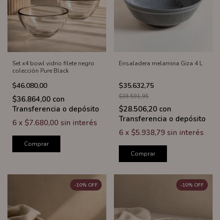
Set x4 bowl vidrio filete negro
Ensaladera melamina Giza 4 L
colección Pure Black
$46.080,00
$35.632,75
$39.591,95
$36.864,00
con
Transferencia o depósito
$28.506,20
con
Transferencia o depósito
6
x
$7.680,00
sin interés
6
x
$5.938,79
sin interés
Comprar
Comprar
-
10
%
OFF
-
10
%
OFF