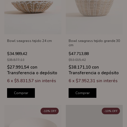
Bowl seagrass tejido 24 cm
Bowl seagrass tejido grande 30
cm
$34.989,42
$47.713,88
$38.877,13
$53.015,42
$27.991,54
con
$38.171,10
con
Transferencia o depósito
Transferencia o depósito
6
x
$5.831,57
sin interés
6
x
$7.952,31
sin interés
Comprar
Comprar
-
10
%
OFF
-
10
%
OFF