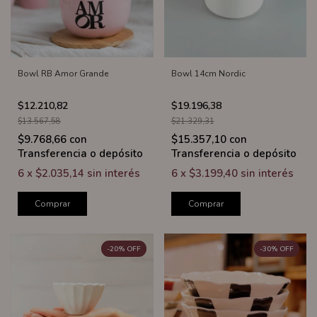
Bowl RB Amor Grande
Bowl 14cm Nordic
$12.210,82
$19.196,38
$13.567,58
$21.329,31
$9.768,66
con
$15.357,10
con
Transferencia o depósito
Transferencia o depósito
6
x
$2.035,14
sin interés
6
x
$3.199,40
sin interés
Comprar
Comprar
-
20
%
OFF
-
30
%
OFF