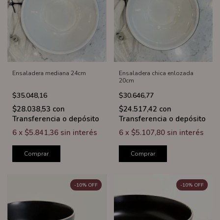
Ensaladera mediana 24cm
Ensaladera chica enlozada
20cm
$35.048,16
$30.646,77
$28.038,53
con
$24.517,42
con
Transferencia o depósito
Transferencia o depósito
6
x
$5.841,36
sin interés
6
x
$5.107,80
sin interés
Comprar
Comprar
-
10
%
OFF
-
10
%
OFF