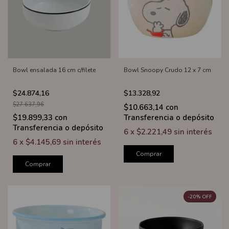
Bowl ensalada 16 cm c/filete
Bowl Snoopy Crudo 12 x 7 cm
$24.874,16
$13.328,92
$27.637,96
$10.663,14
con
$19.899,33
con
Transferencia o depósito
Transferencia o depósito
6
x
$2.221,49
sin interés
6
x
$4.145,69
sin interés
Comprar
Comprar
-
20
%
OFF