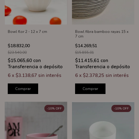
Bowl flor 2 - 12 x 7 cm
Bowl fibra bamboo rayas 15 x
7 cm
$18.832,00
$14.269,51
$23.540,00
$15.855,01
$15.065,60
con
$11.415,61
con
Transferencia o depósito
Transferencia o depósito
6
x
$3.138,67
sin interés
6
x
$2.378,25
sin interés
Comprar
Comprar
-
10
%
OFF
-
10
%
OFF