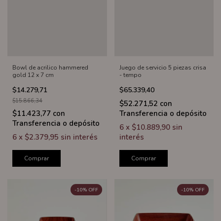
Bowl de acrilico hammered
Juego de servicio 5 piezas crisa
gold 12 x 7 cm
- tempo
$14.279,71
$65.339,40
$15.866,34
$52.271,52
con
$11.423,77
con
Transferencia o depósito
Transferencia o depósito
6
x
$10.889,90
sin
6
x
$2.379,95
sin interés
interés
Comprar
Comprar
-
10
%
OFF
-
10
%
OFF