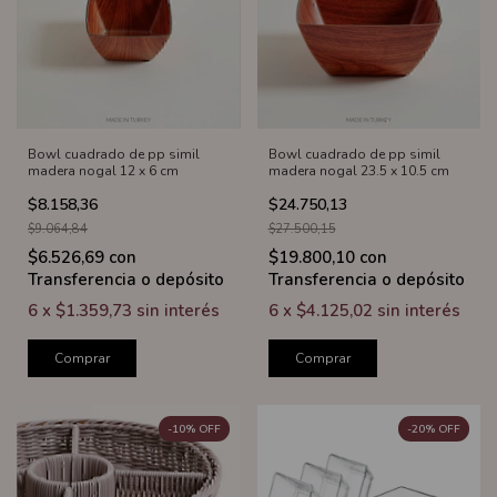
Bowl cuadrado de pp simil
Bowl cuadrado de pp simil
madera nogal 12 x 6 cm
madera nogal 23.5 x 10.5 cm
$8.158,36
$24.750,13
$9.064,84
$27.500,15
$6.526,69
con
$19.800,10
con
Transferencia o depósito
Transferencia o depósito
6
x
$1.359,73
sin interés
6
x
$4.125,02
sin interés
Comprar
Comprar
-
10
%
OFF
-
20
%
OFF