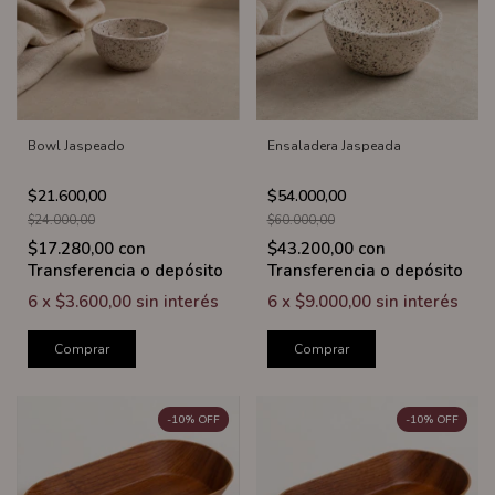
Bowl Jaspeado
Ensaladera Jaspeada
$21.600,00
$54.000,00
$24.000,00
$60.000,00
$17.280,00
con
$43.200,00
con
Transferencia o depósito
Transferencia o depósito
6
x
$3.600,00
sin interés
6
x
$9.000,00
sin interés
Comprar
Comprar
-
10
%
OFF
-
10
%
OFF