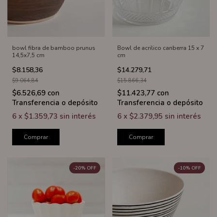
bowl fibra de bamboo prunus
Bowl de acrilico canberra 15 x 7
14,5x7,5 cm
cm
$8.158,36
$14.279,71
$9.064,84
$15.866,34
$6.526,69
con
$11.423,77
con
Transferencia o depósito
Transferencia o depósito
6
x
$1.359,73
sin interés
6
x
$2.379,95
sin interés
Comprar
Comprar
-
20
%
OFF
-
10
%
OFF