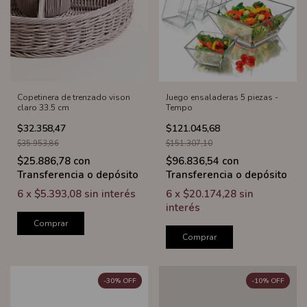
Copetinera de trenzado vison
Juego ensaladeras 5 piezas -
claro 33.5 cm
Tempo
$32.358,47
$121.045,68
$35.953,86
$151.307,10
$25.886,78
con
$96.836,54
con
Transferencia o depósito
Transferencia o depósito
6
x
$5.393,08
sin interés
6
x
$20.174,28
sin
interés
Comprar
Comprar
-
30
%
OFF
-
10
%
OFF