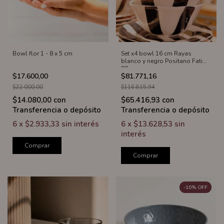
Bowl flor 1 - 8 x 5 cm
Set x4 bowl 16 cm Rayas
blanco y negro Positano Fatima
00
$17.600,00
$81.771,16
$22.000,00
$116.815,94
$14.080,00
con
$65.416,93
con
Transferencia o depósito
Transferencia o depósito
6
x
$2.933,33
sin interés
6
x
$13.628,53
sin
interés
Comprar
Comprar
-
10
%
OFF