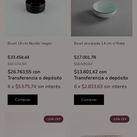
Bowl 16 cm Nordic negro
Bowl ensalada 14 cm c/ filete
$33.454,44
$17.001,78
$37.171,60
$18.890,87
$26.763,55
con
$13.601,42
con
Transferencia o depósito
Transferencia o depósito
6
x
$5.575,74
sin interés
6
x
$2.833,63
sin interés
Comprar
Comprar
-
10
%
OFF
-
10
%
OFF