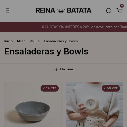
0
6 CUOTAS SIN INTERÉS o 20% de descuento con Transferencia B
Inicio
.
Mesa
.
Vajilla
.
Ensaladeras y Bowls
Ensaladeras y Bowls
Ordenar
-
10
%
OFF
-
10
%
OFF