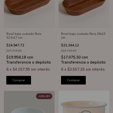
Bowl bajo ovalado Noix
Bowl bajo ovalado Noix 28x15
32,5x17 cm
cm
$24.947,72
$21.344,12
$27.719,69
$23.715,69
$19.958,18
con
$17.075,30
con
Transferencia o depósito
Transferencia o depósito
6
x
$4.157,95
sin interés
6
x
$3.557,35
sin interés
Comprar
Comprar
-
10
%
OFF