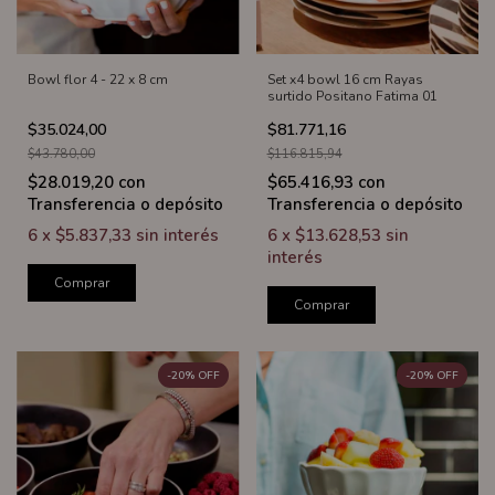
Bowl flor 4 - 22 x 8 cm
Set x4 bowl 16 cm Rayas
surtido Positano Fatima 01
$35.024,00
$81.771,16
$43.780,00
$116.815,94
$28.019,20
con
$65.416,93
con
Transferencia o depósito
Transferencia o depósito
6
x
$5.837,33
sin interés
6
x
$13.628,53
sin
interés
Comprar
Comprar
-
20
%
OFF
-
20
%
OFF