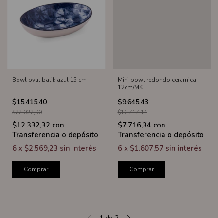
Bowl oval batik azul 15 cm
Mini bowl redondo ceramica
12cm/MK
$15.415,40
$9.645,43
$22.022,00
$10.717,14
$12.332,32
con
$7.716,34
con
Transferencia o depósito
Transferencia o depósito
6
x
$2.569,23
sin interés
6
x
$1.607,57
sin interés
Comprar
Comprar
1
de
2