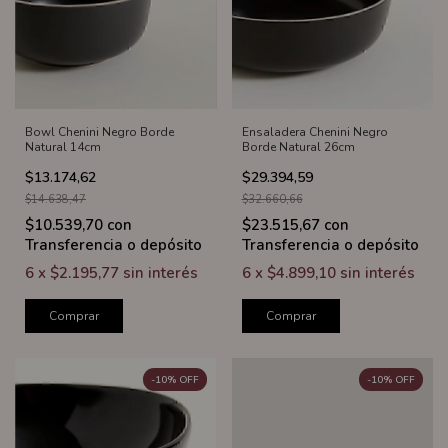
Bowl Chenini Negro Borde
Ensaladera Chenini Negro
Natural 14cm
Borde Natural 26cm
$13.174,62
$29.394,59
$14.638,47
$32.660,66
$10.539,70
con
$23.515,67
con
Transferencia o depósito
Transferencia o depósito
6
x
$2.195,77
sin interés
6
x
$4.899,10
sin interés
Comprar
Comprar
-
10
%
OFF
-
10
%
OFF