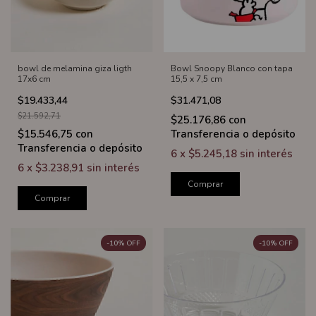
bowl de melamina giza ligth
Bowl Snoopy Blanco con tapa
17x6 cm
15,5 x 7,5 cm
$19.433,44
$31.471,08
$21.592,71
$25.176,86
con
$15.546,75
con
Transferencia o depósito
Transferencia o depósito
6
x
$5.245,18
sin interés
6
x
$3.238,91
sin interés
Comprar
Comprar
-
10
%
OFF
-
10
%
OFF