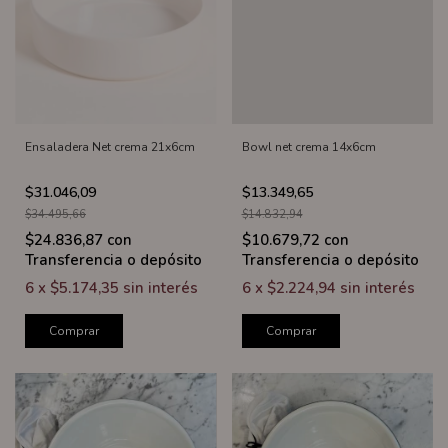
Ensaladera Net crema 21x6cm
Bowl net crema 14x6cm
$31.046,09
$13.349,65
$34.495,66
$14.832,94
$24.836,87
con
$10.679,72
con
Transferencia o depósito
Transferencia o depósito
6
x
$5.174,35
sin interés
6
x
$2.224,94
sin interés
Comprar
Comprar