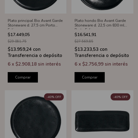
Plato principal Bio Avant Garde
Plato hondo Bio Avant Garde
Stoneware d. 27,5 cm Porto
Stoneware d. 22,5 cm 830 ml
Eclipse
Porto Eclipse
$17.449,05
$16.541,91
$29.081,75
$27.569,85
$13.959,24
con
$13.233,53
con
Transferencia o depósito
Transferencia o depósito
6
x
$2.908,18
sin interés
6
x
$2.756,99
sin interés
Comprar
Comprar
-
40
%
OFF
-
40
%
OFF