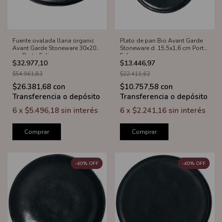
Fuente ovalada llana organic
Plato de pan Bio Avant Garde
Avant Garde Stoneware 30x20
Stoneware d. 15,5x1,6 cm Porto
cm Porto Eclipse
Eclipse
$32.977,10
$13.446,97
$54.961,83
$22.411,62
$26.381,68
con
$10.757,58
con
Transferencia o depósito
Transferencia o depósito
6
x
$5.496,18
sin interés
6
x
$2.241,16
sin interés
Comprar
Comprar
-
40
%
OFF
-
40
%
OFF