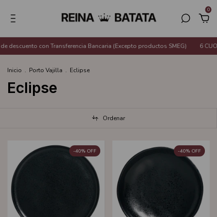
0
nto con Transferencia Bancaria (Excepto productos SMEG)
6 CUOTAS SIN I
Inicio
.
Porto Vajilla
.
Eclipse
Eclipse
Ordenar
-
40
%
OFF
-
40
%
OFF