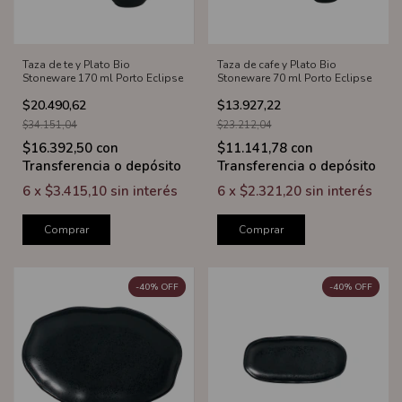
Taza de te y Plato Bio
Taza de cafe y Plato Bio
Stoneware 170 ml Porto Eclipse
Stoneware 70 ml Porto Eclipse
$20.490,62
$13.927,22
$34.151,04
$23.212,04
$16.392,50
con
$11.141,78
con
Transferencia o depósito
Transferencia o depósito
6
x
$3.415,10
sin interés
6
x
$2.321,20
sin interés
Comprar
Comprar
-
40
%
OFF
-
40
%
OFF