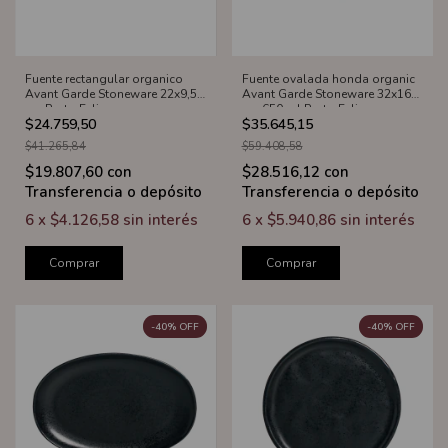
Fuente rectangular organico
Fuente ovalada honda organic
Avant Garde Stoneware 22x9,5
Avant Garde Stoneware 32x16
cm Porto Eclipse
cm 650 ml Porto Eclipse
$24.759,50
$35.645,15
$41.265,84
$59.408,58
$19.807,60
con
$28.516,12
con
Transferencia o depósito
Transferencia o depósito
6
x
$4.126,58
sin interés
6
x
$5.940,86
sin interés
Comprar
Comprar
-
40
%
OFF
-
40
%
OFF