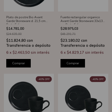
Plato de postre Bio Avant
Fuente rectangular organico
Garde Stoneware d. 21,5 cm
Avant Garde Stoneware 33x13
Porto Eclipse
cm Porto Eclipse
$14.781,00
$28.975,03
$24.635,00
$48.291,71
$11.824,80
con
$23.180,02
con
Transferencia o depósito
Transferencia o depósito
6
x
$2.463,50
sin interés
6
x
$4.829,17
sin interés
Comprar
Comprar
-
40
%
OFF
-
40
%
OFF