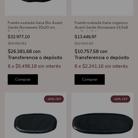
Fuente ovalada llana Bio Avant
Fuente ovalada llana organico
Garde Stoneware 30x20 cm
Avant Garde Stoneware 16,5x8
Porto Eclipse
cm Porto Eclipse
$32.977,10
$13.446,97
$54.961,83
$22.411,62
$26.381,68
con
$10.757,58
con
Transferencia o depósito
Transferencia o depósito
6
x
$5.496,18
sin interés
6
x
$2.241,16
sin interés
Comprar
Comprar
-
40
%
OFF
-
40
%
OFF