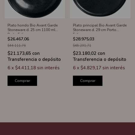
Plato hondo Bio Avant Garde
Plato principal Bio Avant Garde
Stoneware d. 25 cm 1100 ml
Stoneware d. 29 cm Porto
Porto Eclipse
Eclipse
$26.467,06
$28.975,03
$44.111,76
$48.291,71
$21.173,65
con
$23.180,02
con
Transferencia o depósito
Transferencia o depósito
6
x
$4.411,18
sin interés
6
x
$4.829,17
sin interés
Comprar
Comprar