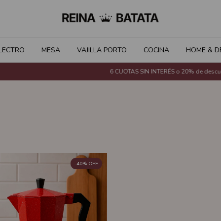
LECTRO
MESA
VAJILLA PORTO
COCINA
HOME & D
6 CUOTAS SIN INTERÉS o 20% de descuent
-
40
%
OFF