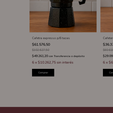
Cafetra expresso p/6 tazas
Cafete
$61.576,50
$36.3
$102.627,50
$60.61
$49.261,20
$29.09
con
Transferencia o depósito
6
x
$10.262,75
sin interés
6
x
$6
Comprar
Co