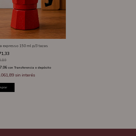
ra expresso 150 ml p/3 tazas
71,33
8,89
7,06
con
Transferencia o depósito
.061,89
sin interés
mprar