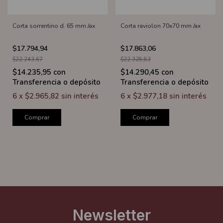
Corta sorrentino d. 65 mm /ax
Corta raviolon 70x70 mm /ax
$17.794,94
$17.863,06
$22.243,67
$22.328,83
$14.235,95
con
$14.290,45
con
Transferencia o depósito
Transferencia o depósito
6
x
$2.965,82
sin interés
6
x
$2.977,18
sin interés
Comprar
Comprar
Newsletter