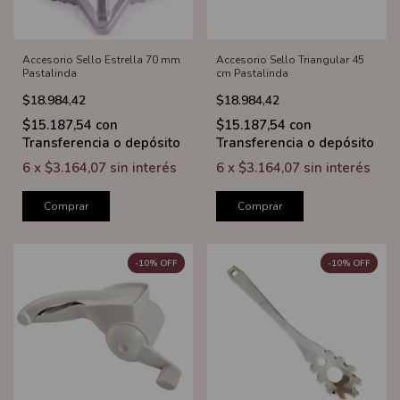
Accesorio Sello Estrella 70 mm
Accesorio Sello Triangular 45
Pastalinda
cm Pastalinda
$18.984,42
$18.984,42
$15.187,54
con
$15.187,54
con
Transferencia o depósito
Transferencia o depósito
6
x
$3.164,07
sin interés
6
x
$3.164,07
sin interés
Comprar
Comprar
-
10
%
OFF
-
10
%
OFF