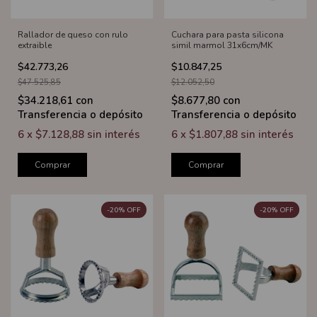
Rallador de queso con rulo
Cuchara para pasta silicona
extraible
simil marmol 31x6cm/MK
$42.773,26
$10.847,25
$47.525,85
$12.052,50
$34.218,61
con
$8.677,80
con
Transferencia o depósito
Transferencia o depósito
6
x
$7.128,88
sin interés
6
x
$1.807,88
sin interés
Comprar
Comprar
-
20
%
OFF
-
20
%
OFF