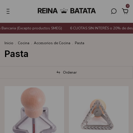
0
 Bancaria (Excepto productos SMEG)
6 CUOTAS SIN INTERÉS o 20% de descu
Inicio
.
Cocina
.
Accesorios de Cocina
.
Pasta
Pasta
Ordenar