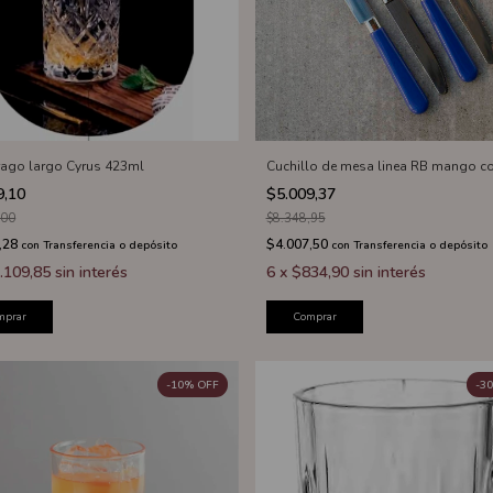
rago largo Cyrus 423ml
Cuchillo de mesa linea RB mango co
9,10
$5.009,37
,00
$8.348,95
,28
$4.007,50
con
Transferencia o depósito
con
Transferencia o depósito
.109,85
sin interés
6
x
$834,90
sin interés
mprar
Comprar
-
10
%
OFF
-
30