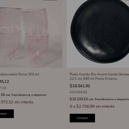
oble vidrio Rosa 350 ml
Plato hondo Bio Avant Garde Stonew
22,5 cm 830 ml Porto Eclipse
35,12
$16.541,91
7,32
$27.569,85
,10
con
Transferencia o depósito
$13.233,53
con
Transferencia o depósit
.972,52
sin interés
6
x
$2.756,99
sin interés
mprar
Comprar