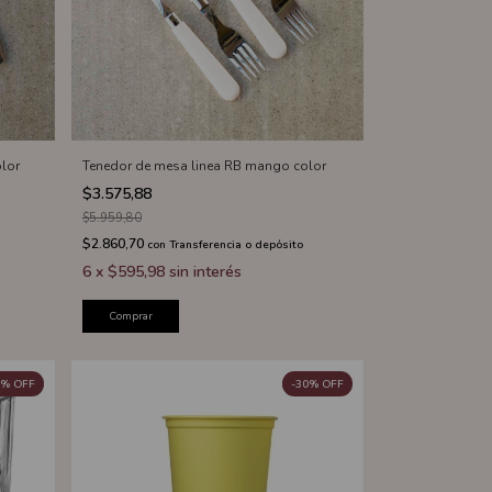
lor
Tenedor de mesa linea RB mango color
$3.575,88
$5.959,80
$2.860,70
con
Transferencia o depósito
6
x
$595,98
sin interés
Comprar
%
OFF
-
30
%
OFF