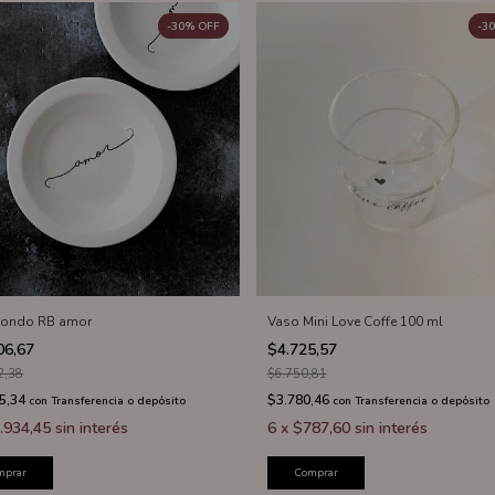
-
30
%
OFF
-
30
hondo RB amor
Vaso Mini Love Coffe 100 ml
06,67
$4.725,57
2,38
$6.750,81
5,34
$3.780,46
con
Transferencia o depósito
con
Transferencia o depósito
.934,45
sin interés
6
x
$787,60
sin interés
mprar
Comprar