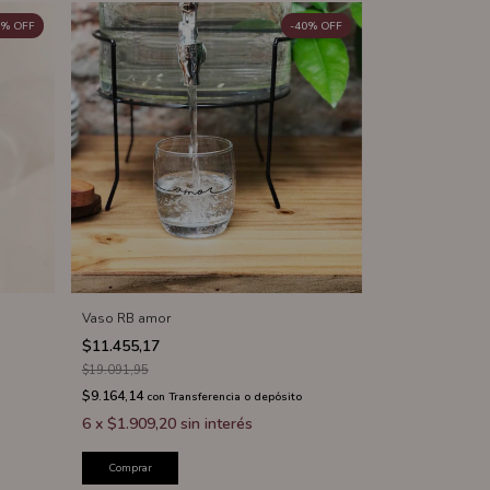
%
OFF
-
40
%
OFF
Vaso RB amor
$11.455,17
$19.091,95
$9.164,14
con
Transferencia o depósito
6
x
$1.909,20
sin interés
Comprar