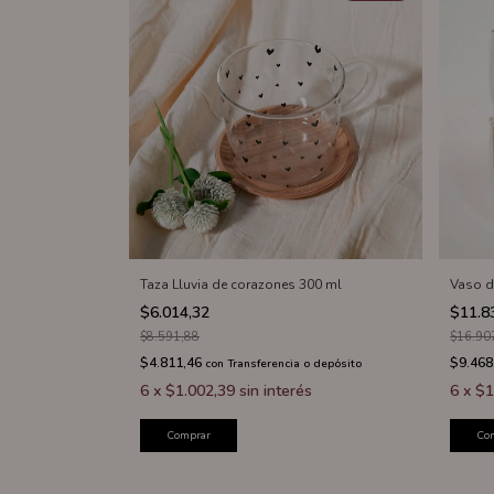
Taza Lluvia de corazones 300 ml
Vaso d
$6.014,32
$11.8
$8.591,88
$16.90
$4.811,46
$9.468
con
Transferencia o depósito
6
x
$1.002,39
sin interés
6
x
$1
Comprar
Co