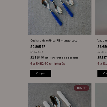
Cuchara de te linea RB mango color
Vaso t
$2.895,57
$6.65
$4.825,95
$7.399
$2.316,46
$5.327
con
Transferencia o depósito
6
x
$482,60
sin interés
6
x
$1
Comprar
Co
-
40
%
OFF