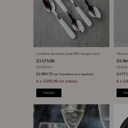
Cuchara de mesa linea RB mango color
Vaso t
$3.575,88
$5.96
$5.959,80
$6.626
$2.860,70
$4.771
con
Transferencia o depósito
6
x
$595,98
sin interés
6
x
$9
Comprar
Co