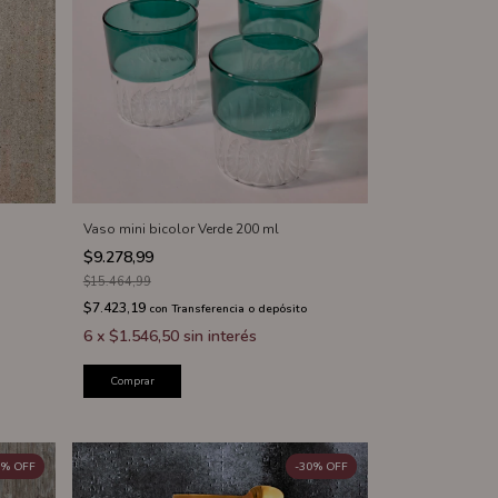
Vaso mini bicolor Verde 200 ml
$9.278,99
$15.464,99
$7.423,19
con
Transferencia o depósito
6
x
$1.546,50
sin interés
Comprar
%
OFF
-
30
%
OFF