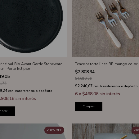
principal Bio Avant Garde Stoneware
Tenedor torta linea RB mango color
 cm Porto Eclipse
$2.808,34
49,05
$4.680,56
1,75
$2.246,67
con
Transferencia o depósito
9,24
con
Transferencia o depósito
6
x
$468,06
sin interés
.908,18
sin interés
Comprar
mprar
-
10
%
OFF
-
30