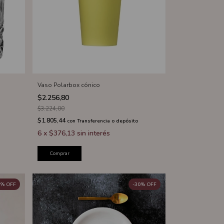
Vaso Polarbox cónico
$2.256,80
$3.224,00
$1.805,44
con
Transferencia o depósito
6
x
$376,13
sin interés
Comprar
%
OFF
-
30
%
OFF