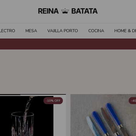
LECTRO
MESA
VAJILLA PORTO
COCINA
HOME & D
-
10
%
OFF
-
40