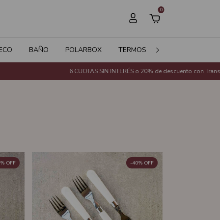
0
ECO
BAÑO
POLARBOX
TERMOS
JARDÍN
SALE
6 CUOTAS SIN INTERÉS o 20% de descuento con Transferencia Bancaria (E
%
OFF
-
40
%
OFF