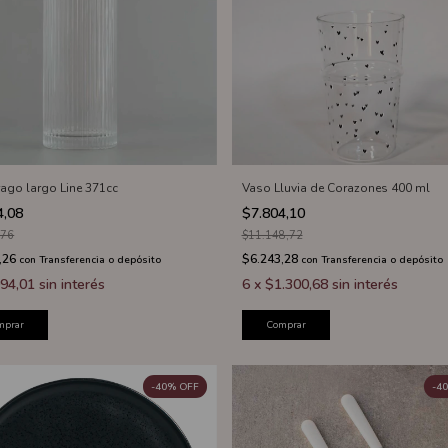
rago largo Line 371cc
Vaso Lluvia de Corazones 400 ml
4,08
$7.804,10
,76
$11.148,72
,26
$6.243,28
con
Transferencia o depósito
con
Transferencia o depósito
94,01
sin interés
6
x
$1.300,68
sin interés
mprar
Comprar
-
40
%
OFF
-
40