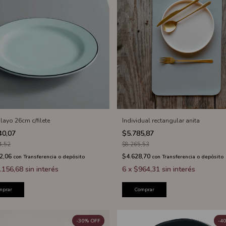
layo 26cm c/filete
Individual rectangular anita
40,07
$5.785,87
4,52
$8.265,53
2,06
$4.628,70
con
Transferencia o depósito
con
Transferencia o depósito
.156,68
sin interés
6
x
$964,31
sin interés
mprar
Comprar
-
30
%
OFF
-
40