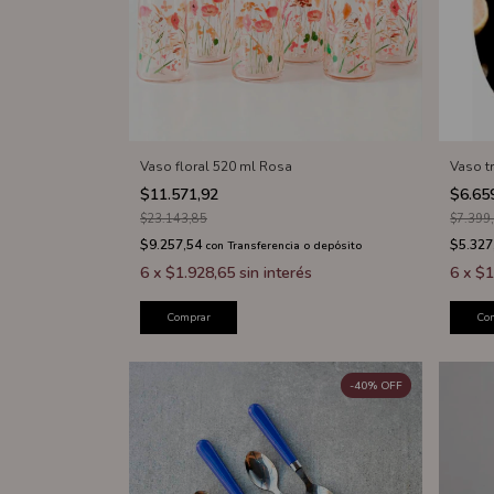
Vaso floral 520 ml Rosa
Vaso t
$11.571,92
$6.65
$23.143,85
$7.399
$9.257,54
$5.327
con
Transferencia o depósito
6
x
$1.928,65
sin interés
6
x
$1
Comprar
Co
-
40
%
OFF