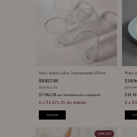
Vaso doble vidrio Transparente 350 ml
Plato p
$8.827,85
$18.9
$12.611,21
$21.04
$7.062,28
$15.15
con
Transferencia o depósito
6
x
$1.471,31
sin interés
6
x
$3
Comprar
Co
-
30
%
OFF