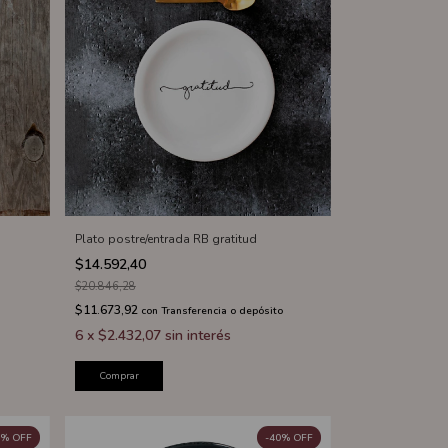
Plato postre/entrada RB gratitud
$14.592,40
$20.846,28
$11.673,92
con
Transferencia o depósito
6
x
$2.432,07
sin interés
Comprar
%
OFF
-
40
%
OFF