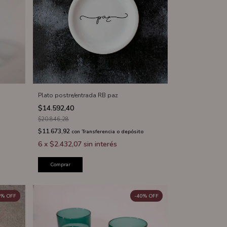
Plato postre/entrada RB paz
$14.592,40
$20.846,28
$11.673,92
con
Transferencia o depósito
6
x
$2.432,07
sin interés
Comprar
%
OFF
-
40
%
OFF