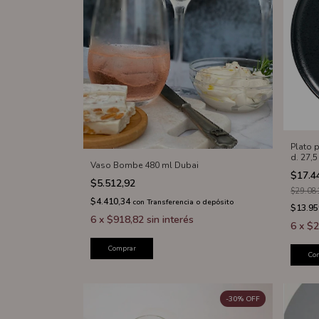
Plato 
d. 27,5
Vaso Bombe 480 ml Dubai
$17.4
$5.512,92
$29.08
$4.410,34
con
Transferencia o depósito
$13.95
6
x
$918,82
sin interés
6
x
$2
Comprar
Co
-
30
%
OFF