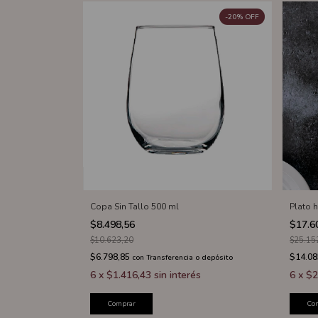
-
20
%
OFF
Copa Sin Tallo 500 ml
Plato 
$8.498,56
$17.6
$10.623,20
$25.15
$6.798,85
$14.08
con
Transferencia o depósito
6
x
$1.416,43
sin interés
6
x
$2
Comprar
Co