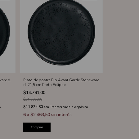
are d.
Plato de postre Bio Avant Garde Stoneware
d. 21,5 cm Porto Eclipse
$14.781,00
$24.635,00
$11.824,80
o
con
Transferencia o depósito
6
x
$2.463,50
sin interés
Comprar