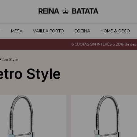
O
MESA
VAJILLA PORTO
COCINA
HOME & DECO
6 CUOTAS SIN INTERÉS o 20% de descuen
Retro Style
etro Style