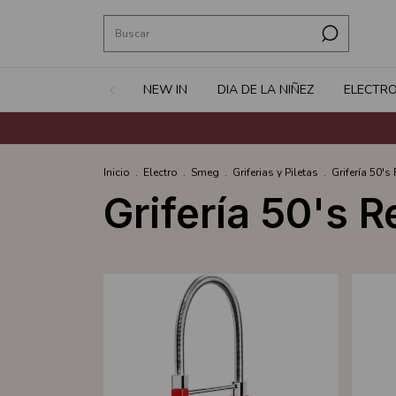
NEW IN
DIA DE LA NIÑEZ
ELECTR
Inicio
.
Electro
.
Smeg
.
Griferias y Piletas
.
Grifería 50's 
Grifería 50's R