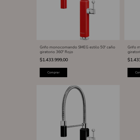
Grifo monocomando SMEG estilo 50' caño
Grifo 
giratorio 360º Rojo
girator
$1.433.999,00
$1.43
Comprar
Co