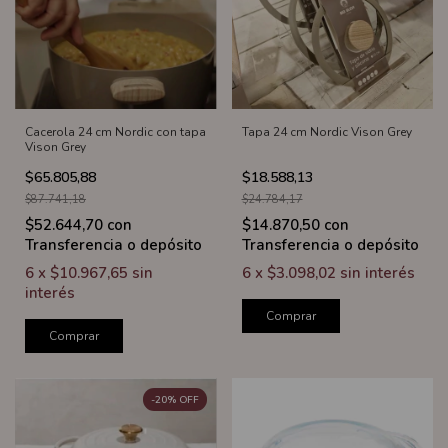
Cacerola 24 cm Nordic con tapa
Tapa 24 cm Nordic Vison Grey
Vison Grey
$65.805,88
$18.588,13
$87.741,18
$24.784,17
$52.644,70
con
$14.870,50
con
Transferencia o depósito
Transferencia o depósito
6
x
$10.967,65
sin
6
x
$3.098,02
sin interés
interés
Comprar
Comprar
-
20
%
OFF