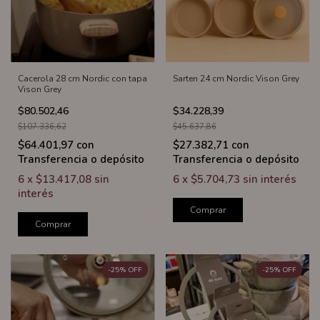
Cacerola 28 cm Nordic con tapa
Sarten 24 cm Nordic Vison Grey
Vison Grey
$80.502,46
$34.228,39
$107.336,62
$45.637,86
$64.401,97
con
$27.382,71
con
Transferencia o depósito
Transferencia o depósito
6
x
$13.417,08
sin
6
x
$5.704,73
sin interés
interés
Comprar
Comprar
-
25
%
OFF
-
25
%
OFF