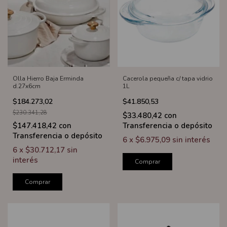
Olla Hierro Baja Erminda
Cacerola pequeña c/ tapa vidrio
d.27x6cm
1L
$184.273,02
$41.850,53
$230.341,28
$33.480,42
con
$147.418,42
con
Transferencia o depósito
Transferencia o depósito
6
x
$6.975,09
sin interés
6
x
$30.712,17
sin
interés
Comprar
Comprar