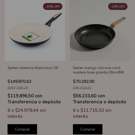
-
20
%
OFF
-
10
%
OFF
Sarten ceramica thermolon 26
Sarten mango silicona simil
madera linea granite 28cm/MK
$149.870,63
$70.292,00
$187.338,29
$78.102,22
$119.896,50
con
$56.233,60
con
Transferencia o depósito
Transferencia o depósito
6
x
$24.978,44
sin
6
x
$11.715,33
sin
interés
interés
Comprar
Comprar