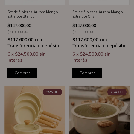
Set de 5 piezas Aurora Mango
Set de 5 piezas Aurora Mango
extraible Blanco
extraible Gris
$147.000,00
$147.000,00
$210.000,00
$210.000,00
$117.600,00
con
$117.600,00
con
Transferencia o depósito
Transferencia o depósito
6
x
$24.500,00
sin
6
x
$24.500,00
sin
interés
interés
Comprar
Comprar
-
25
%
OFF
-
25
%
OFF