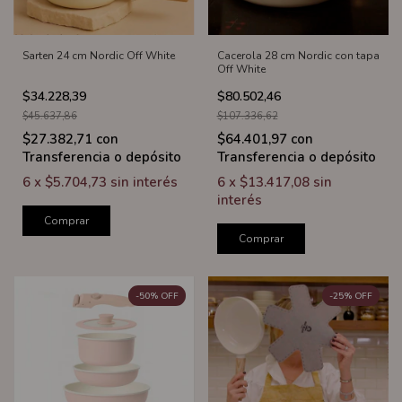
Sarten 24 cm Nordic Off White
Cacerola 28 cm Nordic con tapa
Off White
$34.228,39
$80.502,46
$45.637,86
$107.336,62
$27.382,71
con
$64.401,97
con
Transferencia o depósito
Transferencia o depósito
6
x
$5.704,73
sin interés
6
x
$13.417,08
sin
interés
Comprar
Comprar
-
50
%
OFF
-
25
%
OFF