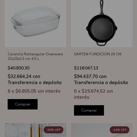
Cacerola Rectangular Ovenware
SARTEN FUNDICION 26 CM
33x20x13 cm 4.5 L
$40.830,30
$118.047,13
$32.664,24
con
$94.437,70
con
Transferencia o depósito
Transferencia o depósito
6
x
$6.805,05
sin interés
6
x
$19.674,52
sin
interés
Comprar
Comprar
-
20
%
OFF
-
10
%
OFF