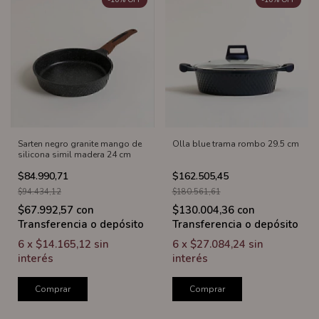
Sarten negro granite mango de
Olla blue trama rombo 29.5 cm
silicona simil madera 24 cm
$84.990,71
$162.505,45
$94.434,12
$180.561,61
$67.992,57
con
$130.004,36
con
Transferencia o depósito
Transferencia o depósito
6
x
$14.165,12
sin
6
x
$27.084,24
sin
interés
interés
Comprar
Comprar