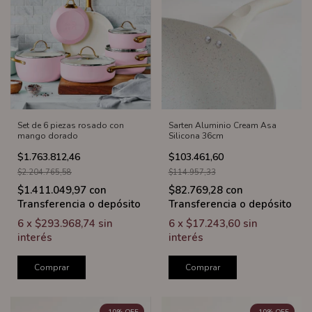
Set de 6 piezas rosado con
Sarten Aluminio Cream Asa
mango dorado
Silicona 36cm
$1.763.812,46
$103.461,60
$2.204.765,58
$114.957,33
$1.411.049,97
con
$82.769,28
con
Transferencia o depósito
Transferencia o depósito
6
x
$293.968,74
sin
6
x
$17.243,60
sin
interés
interés
Comprar
Comprar
-
10
%
OFF
-
10
%
OFF