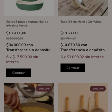
Set de 5 piezas Aurora Mango
Tapa 24 cm Nordic Off White
extraible Verde
$105.000,00
$18.588,13
$210.000,00
$24.784,17
$84.000,00
con
$14.870,50
con
Transferencia o depósito
Transferencia o depósito
6
x
$17.500,00
sin
6
x
$3.098,02
sin interés
interés
Comprar
Comprar
-
25
%
OFF
-
25
%
OFF