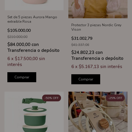
Set de 5 piezas Aurora Mango
extraible Rosa
Protector 3 piezas Nordic Grey
Vison
$105.000,00
$210.000,00
$31.002,79
$84.000,00
con
$41.337,06
Transferencia o depósito
$24.802,23
con
Transferencia o depósito
6
x
$17.500,00
sin
interés
6
x
$5.167,13
sin interés
Comprar
Comprar
-
50
%
OFF
-
25
%
OFF