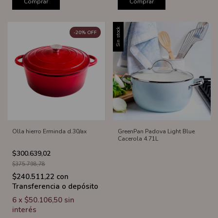
Comprar
Comprar
Sin stock
-
20
%
OFF
Olla hierro Erminda d.30/ax
GreenPan Padova Light Blue
Cacerola 4.71L
$300.639,02
$375.798,78
$240.511,22
con
Transferencia o depósito
6
x
$50.106,50
sin
interés