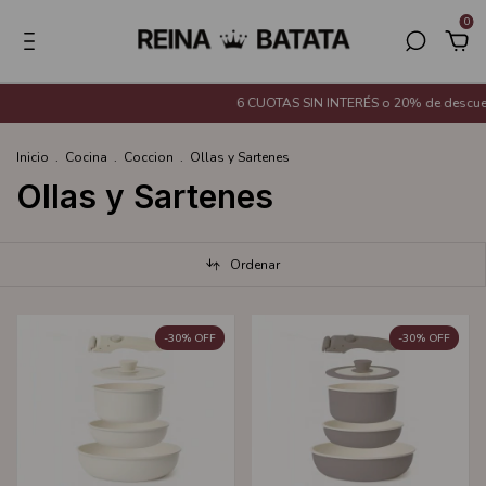
0
6 CUOTAS SIN INTERÉS o 20% de descuento con T
Inicio
.
Cocina
.
Coccion
.
Ollas y Sartenes
Ollas y Sartenes
Ordenar
-
30
%
OFF
-
30
%
OFF