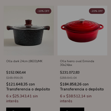
-
10
%
OFF
-
20
%
OFF
Olla dark 24cm (8633)/MK
Olla hierro oval Erminda
30x24/ax
$152.060,44
$231.072,83
$168.956,05
$288.841,04
$121.648,35
con
$184.858,26
con
Transferencia o depósito
Transferencia o depósito
6
x
$25.343,41
sin
6
x
$38.512,14
sin
interés
interés