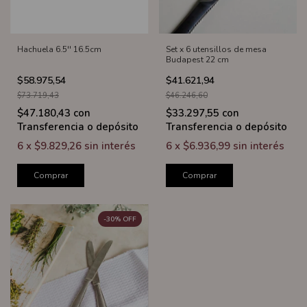
Hachuela 6.5'' 16.5cm
Set x 6 utensillos de mesa
Budapest 22 cm
$58.975,54
$41.621,94
$73.719,43
$46.246,60
$47.180,43
con
$33.297,55
con
Transferencia o depósito
Transferencia o depósito
6
x
$9.829,26
sin interés
6
x
$6.936,99
sin interés
Comprar
Comprar
-
30
%
OFF