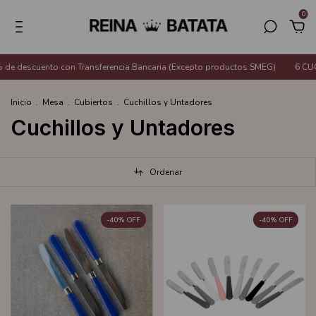
0
e descuento con Transferencia Bancaria (Excepto productos SMEG)
6 CUOT
Inicio
.
Mesa
.
Cubiertos
.
Cuchillos y Untadores
Cuchillos y Untadores
Ordenar
-
40
%
OFF
-
40
%
OFF