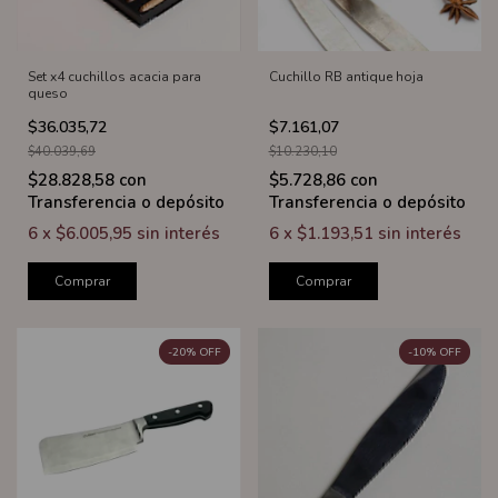
Set x4 cuchillos acacia para
Cuchillo RB antique hoja
queso
$36.035,72
$7.161,07
$40.039,69
$10.230,10
$28.828,58
con
$5.728,86
con
Transferencia o depósito
Transferencia o depósito
6
x
$6.005,95
sin interés
6
x
$1.193,51
sin interés
Comprar
Comprar
-
20
%
OFF
-
10
%
OFF