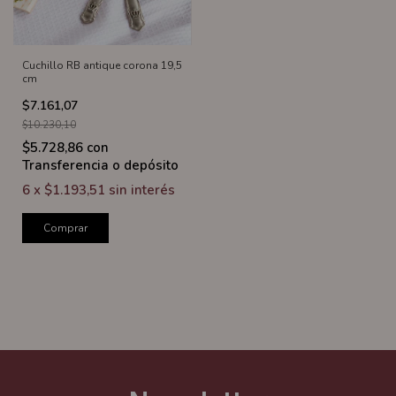
Cuchillo RB antique corona 19,5
cm
$7.161,07
$10.230,10
$5.728,86
con
Transferencia o depósito
6
x
$1.193,51
sin interés
Comprar