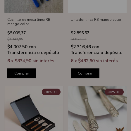
Cuchillo de mesa linea RB
Untador linea RB mango color
mango color
$5.009,37
$2.895,57
$8.348,95
$4.825,95
$4.007,50
con
$2.316,46
con
Transferencia o depósito
Transferencia o depósito
6
x
$834,90
sin interés
6
x
$482,60
sin interés
Comprar
Comprar
-
10
%
OFF
-
30
%
OFF