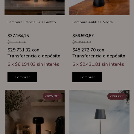
Lampara Francia Gris Grafito
Lampara Antillas Negra
$37.164,15
$56.590,87
$53.091,64
$80.844,10
$29.731,32
con
$45.272,70
con
Transferencia o depósito
Transferencia o depósito
6
x
$6.194,03
sin interés
6
x
$9.431,81
sin interés
Comprar
Comprar
-
30
%
OFF
-
30
%
OFF