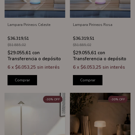
Lampara Pirineos Celeste
Lampara Pirineos Rosa
$36.319,51
$36.319,51
$51.885,02
$51.885,02
$29.055,61
con
$29.055,61
con
Transferencia o depósito
Transferencia o depósito
6
x
$6.053,25
sin interés
6
x
$6.053,25
sin interés
Comprar
Comprar
-
30
%
OFF
-
30
%
OFF