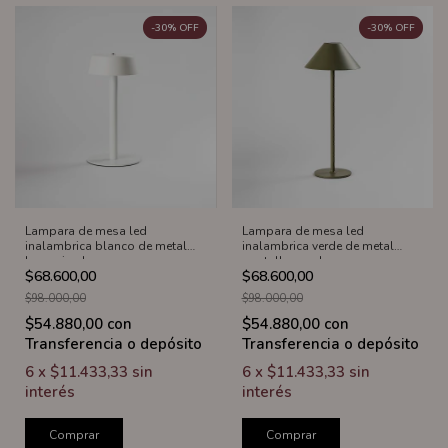
-
30
%
OFF
-
30
%
OFF
Lampara de mesa led
Lampara de mesa led
inalambrica blanco de metal
inalambrica verde de metal
base circular
pantalla sombrero
$68.600,00
$68.600,00
$98.000,00
$98.000,00
$54.880,00
con
$54.880,00
con
Transferencia o depósito
Transferencia o depósito
6
x
$11.433,33
sin
6
x
$11.433,33
sin
interés
interés
Comprar
Comprar