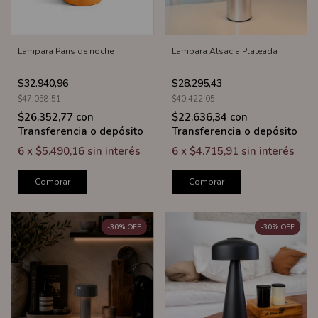
Lampara Paris de noche
Lampara Alsacia Plateada
$32.940,96
$28.295,43
$47.058,51
$40.422,05
$26.352,77
con
$22.636,34
con
Transferencia o depósito
Transferencia o depósito
6
x
$5.490,16
sin interés
6
x
$4.715,91
sin interés
Comprar
Comprar
-
30
%
OFF
-
30
%
OFF