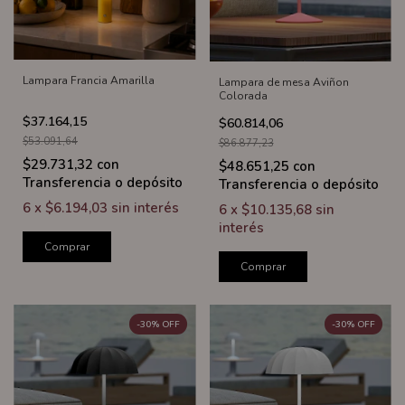
Lampara Francia Amarilla
Lampara de mesa Aviñon
Colorada
$37.164,15
$60.814,06
$53.091,64
$86.877,23
$29.731,32
con
$48.651,25
con
Transferencia o depósito
Transferencia o depósito
6
x
$6.194,03
sin interés
6
x
$10.135,68
sin
interés
Comprar
Comprar
-
30
%
OFF
-
30
%
OFF