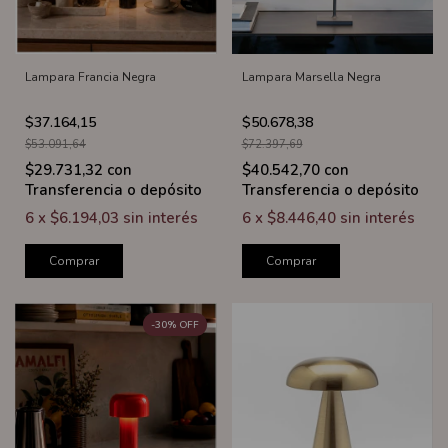
Lampara Francia Negra
Lampara Marsella Negra
$37.164,15
$50.678,38
$53.091,64
$72.397,69
$29.731,32
con
$40.542,70
con
Transferencia o depósito
Transferencia o depósito
6
x
$6.194,03
sin interés
6
x
$8.446,40
sin interés
Comprar
Comprar
-
30
%
OFF