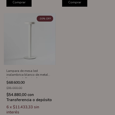
Comprar
Comprar
-
30
%
OFF
Lampara de mesa led
inalambrica blanco de metal
base y pantalla circular
$68.600,00
$98.000,00
$54.880,00
con
Transferencia o depósito
6
x
$11.433,33
sin
interés