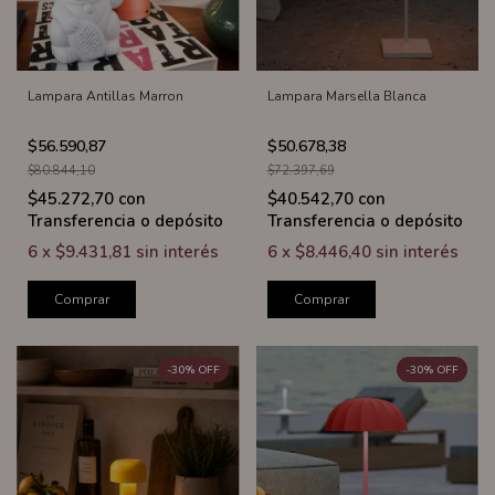
Lampara Antillas Marron
Lampara Marsella Blanca
$56.590,87
$50.678,38
$80.844,10
$72.397,69
$45.272,70
con
$40.542,70
con
Transferencia o depósito
Transferencia o depósito
6
x
$9.431,81
sin interés
6
x
$8.446,40
sin interés
Comprar
Comprar
-
30
%
OFF
-
30
%
OFF