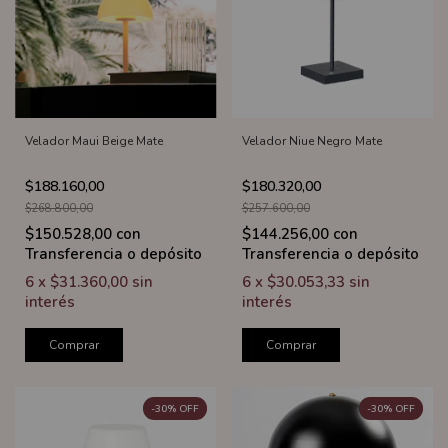
Velador Maui Beige Mate
Velador Niue Negro Mate
$188.160,00
$180.320,00
$268.800,00
$257.600,00
$150.528,00
con
$144.256,00
con
Transferencia o depósito
Transferencia o depósito
6
x
$31.360,00
sin
6
x
$30.053,33
sin
interés
interés
Comprar
Comprar
-
30
%
OFF
-
30
%
OFF