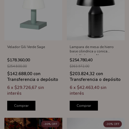
Velador Gili Verde Sage
Lampara de mesa de hierro
base cilindrica y conica
pantalla hongo Negro
$178.360,00
$254.780,40
$254.800,00
$363.972,00
$142.688,00
con
$203.824,32
con
Transferencia o depósito
Transferencia o depósito
6
x
$29.726,67
sin
6
x
$42.463,40
sin
interés
interés
Comprar
Comprar
-
30
%
OFF
-
30
%
OFF