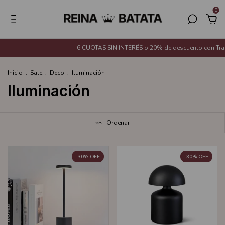
0
6 CUOTAS SIN INTERÉS o 20% de descuento con Transferenci
Inicio
.
Sale
.
Deco
.
Iluminación
Iluminación
Ordenar
-
30
%
OFF
-
30
%
OFF