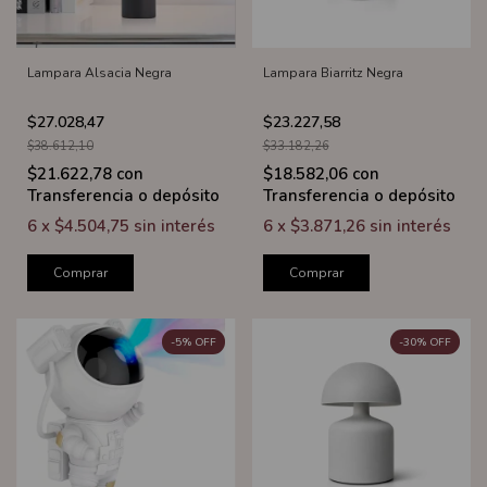
Lampara Alsacia Negra
Lampara Biarritz Negra
$27.028,47
$23.227,58
$38.612,10
$33.182,26
$21.622,78
con
$18.582,06
con
Transferencia o depósito
Transferencia o depósito
6
x
$4.504,75
sin interés
6
x
$3.871,26
sin interés
Comprar
Comprar
-
5
%
OFF
-
30
%
OFF