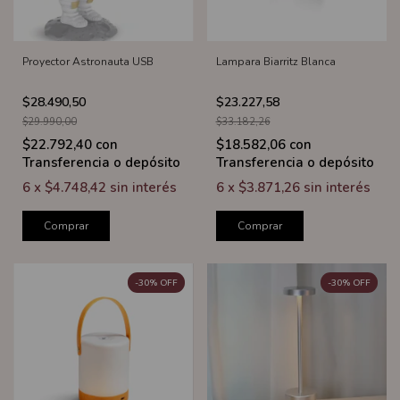
Proyector Astronauta USB
Lampara Biarritz Blanca
$28.490,50
$23.227,58
$29.990,00
$33.182,26
$22.792,40
con
$18.582,06
con
Transferencia o depósito
Transferencia o depósito
6
x
$4.748,42
sin interés
6
x
$3.871,26
sin interés
Comprar
Comprar
-
30
%
OFF
-
30
%
OFF