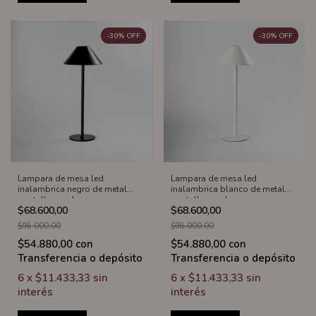
-
30
%
OFF
-
30
%
OFF
Lampara de mesa led
Lampara de mesa led
inalambrica negro de metal
inalambrica blanco de metal
pantalla sombrero
pantalla sombrero
$68.600,00
$68.600,00
$98.000,00
$98.000,00
$54.880,00
con
$54.880,00
con
Transferencia o depósito
Transferencia o depósito
6
x
$11.433,33
sin
6
x
$11.433,33
sin
interés
interés