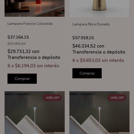
Lampara Francia Colorada
Lampara Niza Dorado
$37.164,15
$57.918,15
$53.091,64
$46.334,52
con
$29.731,32
con
Transferencia o depósito
Transferencia o depósito
6
x
$9.653,03
sin interés
6
x
$6.194,03
sin interés
Comprar
Comprar
-
30
%
OFF
-
30
%
OFF