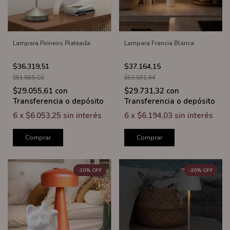
Lampara Pirineos Plateada
Lampara Francia Blanca
$36.319,51
$37.164,15
$51.885,02
$53.091,64
$29.055,61
con
$29.731,32
con
Transferencia o depósito
Transferencia o depósito
6
x
$6.053,25
sin interés
6
x
$6.194,03
sin interés
Comprar
Comprar
-
30
%
OFF
-
30
%
OFF