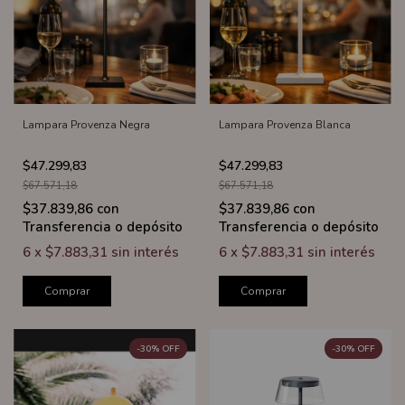
Lampara Provenza Negra
Lampara Provenza Blanca
$47.299,83
$47.299,83
$67.571,18
$67.571,18
$37.839,86
con
$37.839,86
con
Transferencia o depósito
Transferencia o depósito
6
x
$7.883,31
sin interés
6
x
$7.883,31
sin interés
Comprar
Comprar
-
30
%
OFF
-
30
%
OFF