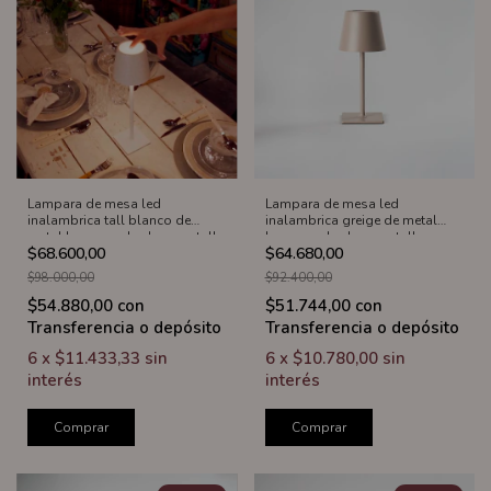
Lampara de mesa led
Lampara de mesa led
inalambrica tall blanco de
inalambrica greige de metal
metal base cuadrada y pantalla
base cuadrada y pantalla
$68.600,00
$64.680,00
conica
conica
$98.000,00
$92.400,00
$54.880,00
con
$51.744,00
con
Transferencia o depósito
Transferencia o depósito
6
x
$11.433,33
sin
6
x
$10.780,00
sin
interés
interés
Comprar
Comprar