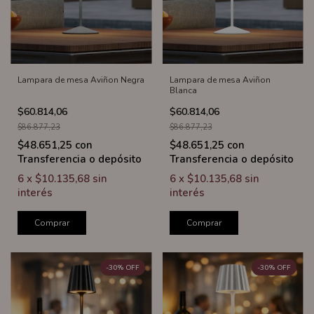
Lampara de mesa Aviñon
Lampara de mesa Aviñon Negra
Blanca
$60.814,06
$60.814,06
$86.877,23
$86.877,23
$48.651,25
con
$48.651,25
con
Transferencia o depósito
Transferencia o depósito
6
x
$10.135,68
sin
6
x
$10.135,68
sin
interés
interés
Comprar
Comprar
-
30
%
OFF
-
30
%
OFF