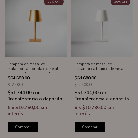
-
30
%
OFF
-
30
%
OFF
Lampara de mesa led
Lampara de mesa led
inalambrica dorada de metal
inalambrica blanco de metal
base cuadrada y pantalla
base cuadrada y pantalla
$64.680,00
$64.680,00
conica
conica
$92.400,00
$92.400,00
$51.744,00
con
$51.744,00
con
Transferencia o depósito
Transferencia o depósito
6
x
$10.780,00
sin
6
x
$10.780,00
sin
interés
interés
Comprar
Comprar