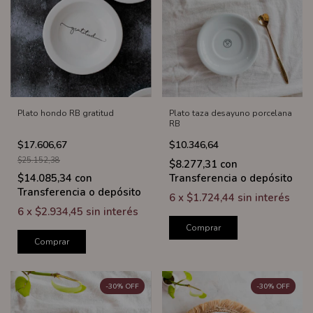
Plato hondo RB gratitud
Plato taza desayuno porcelana
RB
$17.606,67
$10.346,64
$25.152,38
$8.277,31
con
$14.085,34
con
Transferencia o depósito
Transferencia o depósito
6
x
$1.724,44
sin interés
6
x
$2.934,45
sin interés
Comprar
Comprar
-
30
%
OFF
-
30
%
OFF