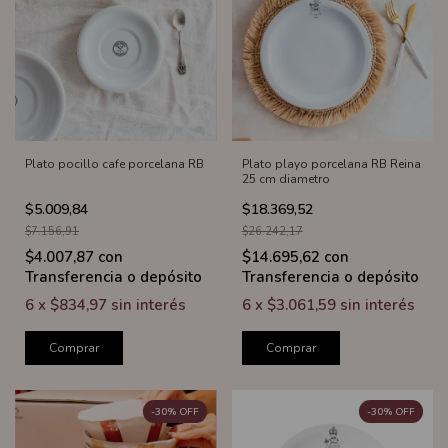
Plato pocillo cafe porcelana RB
Plato playo porcelana RB Reina
25 cm diametro
$5.009,84
$18.369,52
$7.156,91
$26.242,17
$4.007,87
con
$14.695,62
con
Transferencia o depósito
Transferencia o depósito
6
x
$834,97
sin interés
6
x
$3.061,59
sin interés
Comprar
Comprar
-
30
%
OFF
-
30
%
OFF