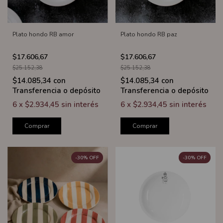
Plato hondo RB amor
Plato hondo RB paz
$17.606,67
$17.606,67
$25.152,38
$25.152,38
$14.085,34
con
$14.085,34
con
Transferencia o depósito
Transferencia o depósito
6
x
$2.934,45
sin interés
6
x
$2.934,45
sin interés
Comprar
Comprar
-
30
%
OFF
-
30
%
OFF