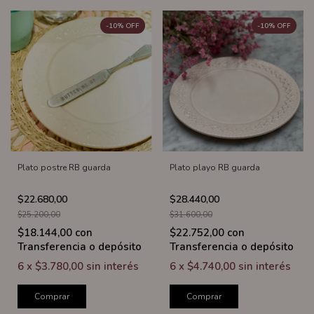
-
10
%
OFF
-
10
%
OFF
Plato postre RB guarda
Plato playo RB guarda
$22.680,00
$28.440,00
$25.200,00
$31.600,00
$18.144,00
con
$22.752,00
con
Transferencia o depósito
Transferencia o depósito
6
x
$3.780,00
sin interés
6
x
$4.740,00
sin interés
Comprar
Comprar