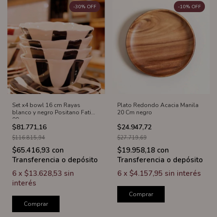
-
30
%
OFF
-
10
%
OFF
Set x4 bowl 16 cm Rayas
Plato Redondo Acacia Manila
blanco y negro Positano Fatima
20 Cm negro
00
$81.771,16
$24.947,72
$116.815,94
$27.719,69
$65.416,93
con
$19.958,18
con
Transferencia o depósito
Transferencia o depósito
6
x
$13.628,53
sin
6
x
$4.157,95
sin interés
interés
Comprar
Comprar