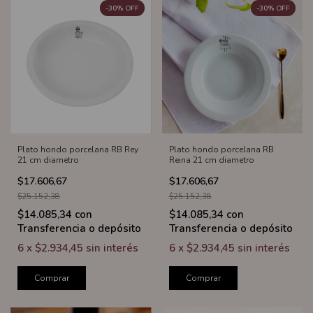
-
30
%
OFF
-
30
%
OFF
Plato hondo porcelana RB Rey
Plato hondo porcelana RB
21 cm diametro
Reina 21 cm diametro
$17.606,67
$17.606,67
$25.152,38
$25.152,38
$14.085,34
con
$14.085,34
con
Transferencia o depósito
Transferencia o depósito
6
x
$2.934,45
sin interés
6
x
$2.934,45
sin interés
Comprar
Comprar