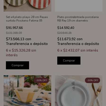
Set x4 plato playo 28 cm Rayas
Plato postre/entrada porcelana
surtido Positano Fatima 05
RB Rey 19 cm diametro
$91.957,66
$14.592,40
$131.368,09
$20.846,28
$73.566,13
con
$11.673,92
con
Transferencia o depósito
Transferencia o depósito
6
x
$15.326,28
sin
6
x
$2.432,07
sin interés
interés
Comprar
Comprar
-
30
%
OFF
-
30
%
OFF