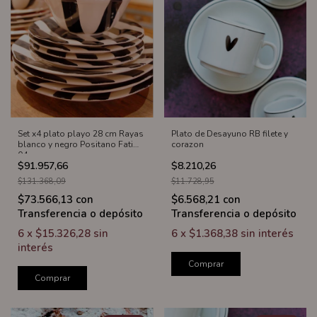
Set x4 plato playo 28 cm Rayas
Plato de Desayuno RB filete y
blanco y negro Positano Fatima
corazon
04
$91.957,66
$8.210,26
$131.368,09
$11.728,95
$73.566,13
con
$6.568,21
con
Transferencia o depósito
Transferencia o depósito
6
x
$15.326,28
sin
6
x
$1.368,38
sin interés
interés
Comprar
Comprar