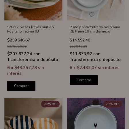
Set x12 piezas Rayas surtido
Plato postre/entrada porcelana
Positano Fatima 03
RB Reina 19 cm diametro
$259.546,67
$14.592,40
$370.780,96
$20.846,28
$207.637,34
con
$11.673,92
con
Transferencia o depósito
Transferencia o depósito
6
x
$43.257,78
sin
6
x
$2.432,07
sin interés
interés
Comprar
Comprar
-
30
%
OFF
-
30
%
OFF