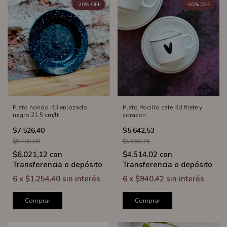
-
20
%
OFF
-
30
%
OFF
Plato hondo RB enlozado
Plato Pocillo cafe RB filete y
negro 21.5 cm/lt
corazon
$7.526,40
$5.642,53
$9.408,00
$8.060,76
$6.021,12
con
$4.514,02
con
Transferencia o depósito
Transferencia o depósito
6
x
$1.254,40
sin interés
6
x
$940,42
sin interés
Comprar
Comprar