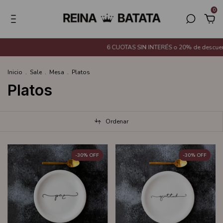
0
6 CUOTAS SIN INTERÉS o 20% de descuento con Transf
Inicio
.
Sale
.
Mesa
.
Platos
Platos
Ordenar
-
30
%
OFF
-
30
%
OFF