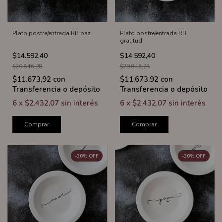
Plato postre/entrada RB paz
Plato postre/entrada RB
gratitud
$14.592,40
$14.592,40
$20.846,28
$20.846,28
$11.673,92
con
$11.673,92
con
Transferencia o depósito
Transferencia o depósito
6
x
$2.432,07
sin interés
6
x
$2.432,07
sin interés
Comprar
Comprar
-
30
%
OFF
-
30
%
OFF