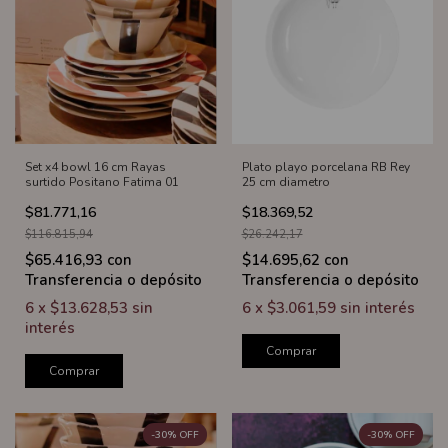
Set x4 bowl 16 cm Rayas
Plato playo porcelana RB Rey
surtido Positano Fatima 01
25 cm diametro
$81.771,16
$18.369,52
$116.815,94
$26.242,17
$65.416,93
con
$14.695,62
con
Transferencia o depósito
Transferencia o depósito
6
x
$13.628,53
sin
6
x
$3.061,59
sin interés
interés
Comprar
Comprar
-
30
%
OFF
-
30
%
OFF