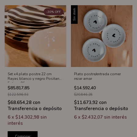
Sin stock
-
30
%
OFF
Set x4 plato postre 22 cm
Plato postre/entrada comer
Rayas blanco y negro Positano
rezar amar
Fatima 06
$85.817,85
$14.592,40
$122.596,93
$20.846,28
$68.654,28
con
$11.673,92
con
Transferencia o depósito
Transferencia o depósito
6
x
$14.302,98
sin
6
x
$2.432,07
sin interés
interés
Comprar