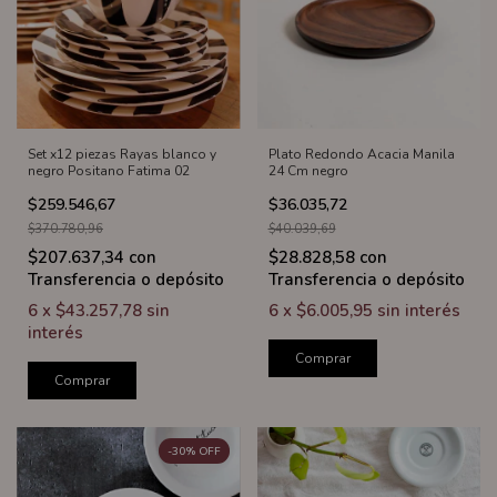
Set x12 piezas Rayas blanco y
Plato Redondo Acacia Manila
negro Positano Fatima 02
24 Cm negro
$259.546,67
$36.035,72
$370.780,96
$40.039,69
$207.637,34
con
$28.828,58
con
Transferencia o depósito
Transferencia o depósito
6
x
$43.257,78
sin
6
x
$6.005,95
sin interés
interés
Comprar
Comprar
-
30
%
OFF