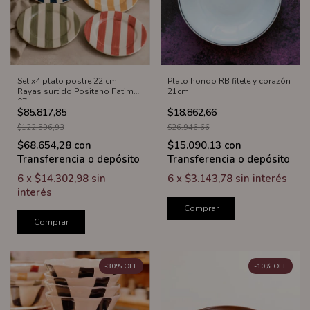
Set x4 plato postre 22 cm
Plato hondo RB filete y corazón
Rayas surtido Positano Fatima
21cm
07
$85.817,85
$18.862,66
$122.596,93
$26.946,66
$68.654,28
con
$15.090,13
con
Transferencia o depósito
Transferencia o depósito
6
x
$14.302,98
sin
6
x
$3.143,78
sin interés
interés
Comprar
Comprar
-
30
%
OFF
-
10
%
OFF