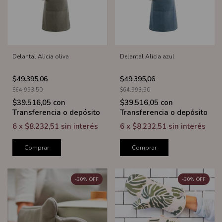
Delantal Alicia oliva
Delantal Alicia azul
$49.395,06
$49.395,06
$64.993,50
$64.993,50
$39.516,05
con
$39.516,05
con
Transferencia o depósito
Transferencia o depósito
6
x
$8.232,51
sin interés
6
x
$8.232,51
sin interés
Comprar
Comprar
-
30
%
OFF
-
30
%
OFF