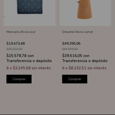
Manopla Alicia azul
Delantal Alicia camel
$19.473,48
$49.395,06
$25.623,00
$64.993,50
$15.578,78
con
$39.516,05
con
Transferencia o depósito
Transferencia o depósito
6
x
$3.245,58
sin interés
6
x
$8.232,51
sin interés
Comprar
Comprar