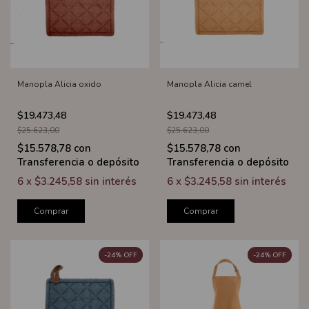
Manopla Alicia oxido
Manopla Alicia camel
$19.473,48
$19.473,48
$25.623,00
$25.623,00
$15.578,78
con
$15.578,78
con
Transferencia o depósito
Transferencia o depósito
6
x
$3.245,58
sin interés
6
x
$3.245,58
sin interés
Comprar
Comprar
-
24
%
OFF
-
24
%
OFF