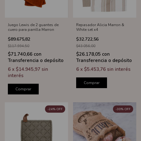
Juego Lewis de 2 guantes de
Repasador Alicia Marron &
cuero para parrilla Marron
White set x4
$89.675,82
$32.722,56
$117.994,50
$43.056,00
$71.740,66
con
$26.178,05
con
Transferencia o depósito
Transferencia o depósito
6
x
$14.945,97
sin
6
x
$5.453,76
sin interés
interés
Comprar
Comprar
-
24
%
OFF
-
30
%
OFF