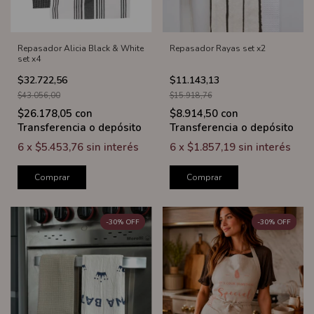
Repasador Alicia Black & White
Repasador Rayas set x2
set x4
$32.722,56
$11.143,13
$43.056,00
$15.918,76
$26.178,05
con
$8.914,50
con
Transferencia o depósito
Transferencia o depósito
6
x
$5.453,76
sin interés
6
x
$1.857,19
sin interés
Comprar
Comprar
-
30
%
OFF
-
30
%
OFF