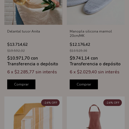
Delantal tusor Anita
Manopla silicona marmol
20cm/MK
$13.714,62
$12.176,42
$19.592,32
$13.529,36
$10.971,70
con
$9.741,14
con
Transferencia o depósito
Transferencia o depósito
6
x
$2.285,77
sin interés
6
x
$2.029,40
sin interés
Comprar
Comprar
-
24
%
OFF
-
24
%
OFF