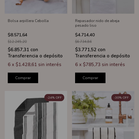
Bolsa arpillera Cebolla
Repasador nido de abeja
pesado liso
$8.571,64
$4.714,40
$12.245,20
$6.734,86
$6.857,31
con
$3.771,52
con
Transferencia o depósito
Transferencia o depósito
6
x
$1.428,61
sin interés
6
x
$785,73
sin interés
Comprar
Comprar
-
24
%
OFF
-
30
%
OFF