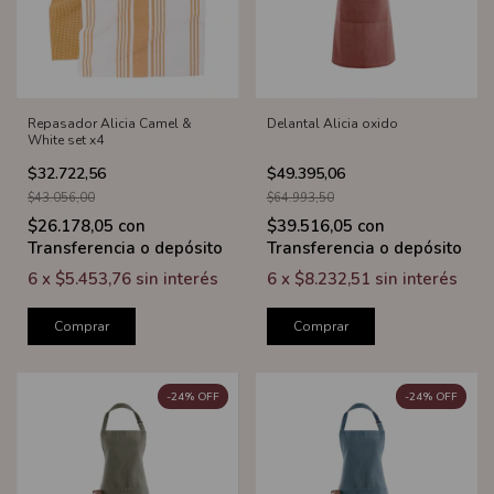
Repasador Alicia Camel &
Delantal Alicia oxido
White set x4
$32.722,56
$49.395,06
$43.056,00
$64.993,50
$26.178,05
con
$39.516,05
con
Transferencia o depósito
Transferencia o depósito
6
x
$5.453,76
sin interés
6
x
$8.232,51
sin interés
Comprar
Comprar
-
24
%
OFF
-
24
%
OFF