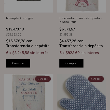
Manopla Alicia gris
Repasador tusor estampado -
diseño Paris
$19.473,48
$5.571,57
$25.623,00
$7.959,38
$15.578,78
con
$4.457,26
con
Transferencia o depósito
Transferencia o depósito
6
x
$3.245,58
sin interés
6
x
$928,60
sin interés
Comprar
Comprar
-
30
%
OFF
-
10
%
OFF