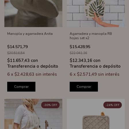
Manopla y agarradera Anita
Agarradera y manopla RB
hojas set x2
$14.571,79
$15.428,95
$20.816,84
$22.041,36
$11.657,43
con
$12.343,16
con
Transferencia o depósito
Transferencia o depósito
6
x
$2.428,63
sin interés
6
x
$2.571,49
sin interés
Comprar
Comprar
-
30
%
OFF
-
24
%
OFF