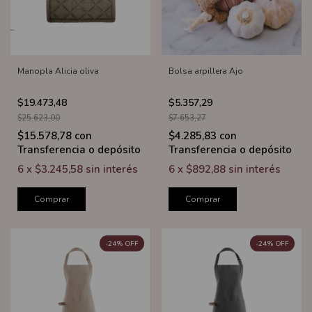
Manopla Alicia oliva
Bolsa arpillera Ajo
$19.473,48
$5.357,29
$25.623,00
$7.653,27
$15.578,78
con
$4.285,83
con
Transferencia o depósito
Transferencia o depósito
6
x
$3.245,58
sin interés
6
x
$892,88
sin interés
Comprar
Comprar
-
24
%
OFF
-
24
%
OFF