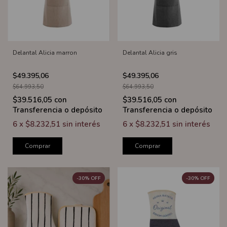
Delantal Alicia marron
Delantal Alicia gris
$49.395,06
$49.395,06
$64.993,50
$64.993,50
$39.516,05
con
$39.516,05
con
Transferencia o depósito
Transferencia o depósito
6
x
$8.232,51
sin interés
6
x
$8.232,51
sin interés
Comprar
Comprar
-
30
%
OFF
-
30
%
OFF