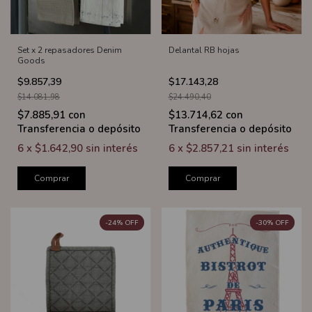
Set x 2 repasadores Denim
Delantal RB hojas
Goods
$9.857,39
$17.143,28
$14.081,98
$24.490,40
$7.885,91
con
$13.714,62
con
Transferencia o depósito
Transferencia o depósito
6
x
$1.642,90
sin interés
6
x
$2.857,21
sin interés
Comprar
Comprar
-
24
%
OFF
-
30
%
OFF