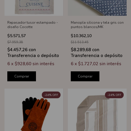
Repasador tusor estampado -
Manopla silicona y tela gris con
diseño Cocotte
puntos blancos/MK
$5.571,57
$10.362,10
$7.959,38
$11.513,45
$4.457,26
con
$8.289,68
con
Transferencia o depósito
Transferencia o depósito
6
x
$928,60
sin interés
6
x
$1.727,02
sin interés
Comprar
Comprar
-
24
%
OFF
-
24
%
OFF