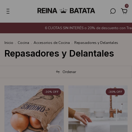
0
6 CUOTAS SIN INTERÉS o 20% de descuento con Transferencia 
Inicio
.
Cocina
.
Accesorios de Cocina
.
Repasadores y Delantales
Repasadores y Delantales
Ordenar
-
30
%
OFF
-
30
%
OFF