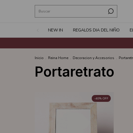
NEW IN
REGALOS DIA DEL NIÑO
E
Inicio
.
Reina Home
.
Decoracion y Accesorios
.
Portaret
Portaretrato
-
40
%
OFF