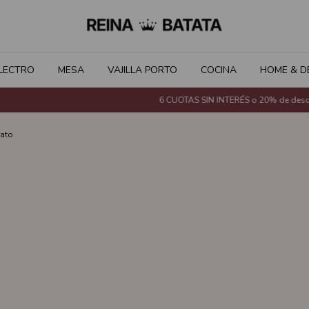
LECTRO
MESA
VAJILLA PORTO
COCINA
HOME & D
6 CUOTAS SIN INTERÉS o 20% de descuen
rato