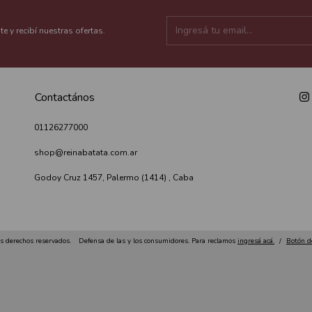
te y recibí nuestras ofertas.
Contactános
01126277000
shop@reinabatata.com.ar
Godoy Cruz 1457, Palermo (1414) , Caba
s derechos reservados.
Defensa de las y los consumidores. Para reclamos
ingresá acá.
/
Botón d