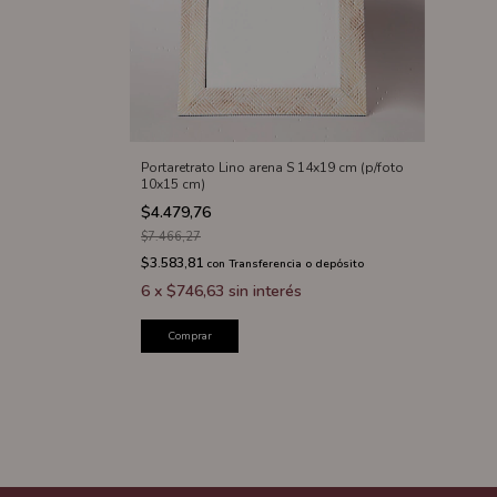
Portaretrato Lino arena S 14x19 cm (p/foto
10x15 cm)
$4.479,76
$7.466,27
$3.583,81
con
Transferencia o depósito
6
x
$746,63
sin interés
Comprar