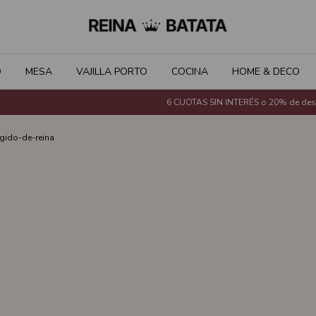
O
MESA
VAJILLA PORTO
COCINA
HOME & DECO
6 CUOTAS SIN INTERÉS o 20% de descue
gido-de-reina