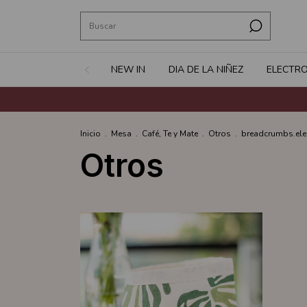
NEW IN
DIA DE LA NIÑEZ
ELECTR
Inicio
.
Mesa
.
Café, Te y Mate
.
Otros
.
breadcrumbs.ele
Otros