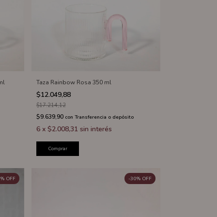
ml
Taza Rainbow Rosa 350 ml
$12.049,88
$17.214,12
$9.639,90
con
Transferencia o depósito
6
x
$2.008,31
sin interés
Comprar
%
OFF
-
30
%
OFF