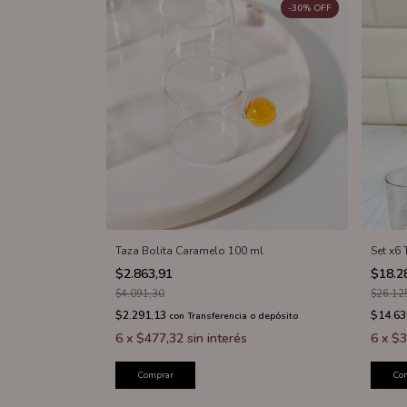
-
30
%
OFF
Taza Bolita Caramelo 100 ml
Set x6 
$2.863,91
$18.2
$4.091,30
$26.12
$2.291,13
$14.63
con
Transferencia o depósito
6
x
$477,32
sin interés
6
x
$3
Comprar
Co