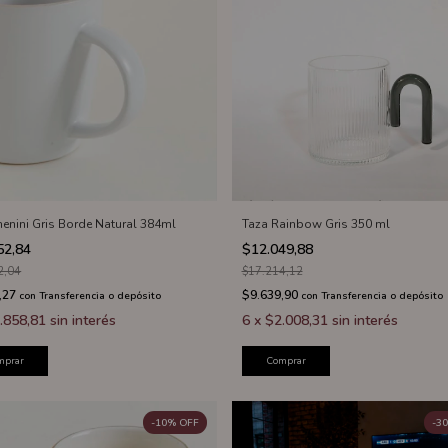
enini Gris Borde Natural 384ml
Taza Rainbow Gris 350 ml
52,84
$12.049,88
2,04
$17.214,12
,27
$9.639,90
con
Transferencia o depósito
con
Transferencia o depósito
.858,81
sin interés
6
x
$2.008,31
sin interés
mprar
Comprar
-
10
%
OFF
-
30