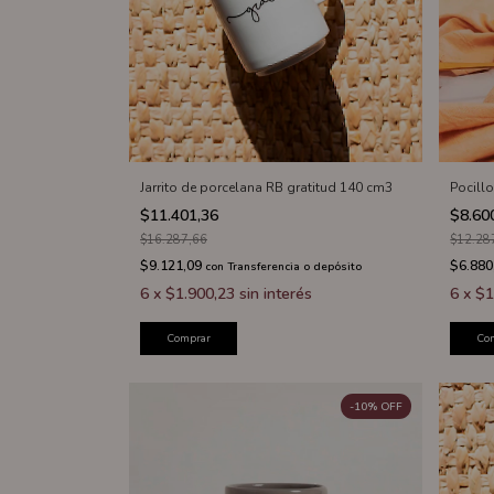
Jarrito de porcelana RB gratitud 140 cm3
Pocill
$11.401,36
$8.60
$16.287,66
$12.28
$9.121,09
$6.880
con
Transferencia o depósito
6
x
$1.900,23
sin interés
6
x
$1
Comprar
Co
-
10
%
OFF