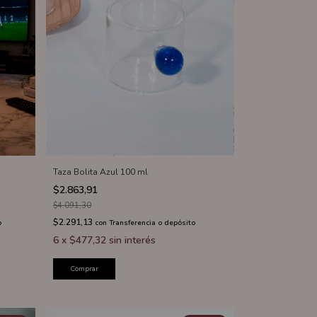
Taza Bolita Azul 100 ml
$2.863,91
$4.091,30
$2.291,13
o
con
Transferencia o depósito
6
x
$477,32
sin interés
Comprar