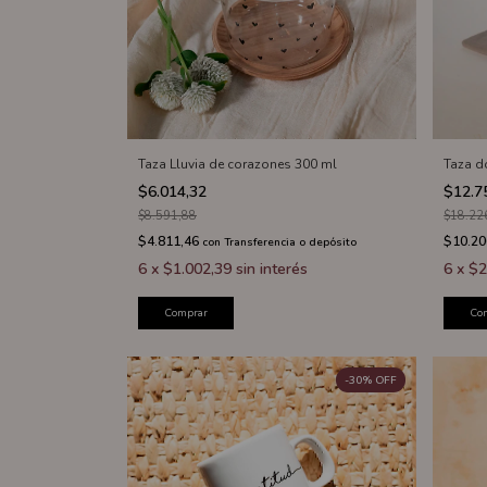
Taza Lluvia de corazones 300 ml
Taza d
$6.014,32
$12.7
$8.591,88
$18.22
$4.811,46
$10.20
con
Transferencia o depósito
6
x
$1.002,39
sin interés
6
x
$2
Comprar
Co
-
30
%
OFF