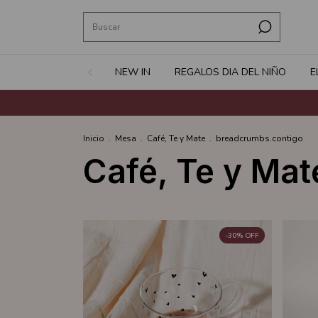
NEW IN
REGALOS DIA DEL NIÑO
E
Inicio
.
Mesa
.
Café, Te y Mate
.
breadcrumbs.contigo
Café, Te y Mat
-
30
%
OFF