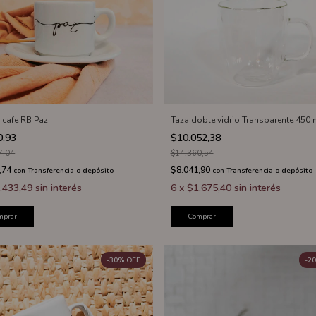
o cafe RB Paz
Taza doble vidrio Transparente 450 
0,93
$10.052,38
7,04
$14.360,54
,74
$8.041,90
con
Transferencia o depósito
con
Transferencia o depósito
.433,49
sin interés
6
x
$1.675,40
sin interés
mprar
Comprar
-
30
%
OFF
-
20