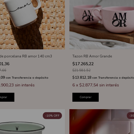
o de porcelana RB amor 140 cm3
Tazon RB Amor Grande
01,36
$17.265,22
7,66
$21.581,52
,09
$13.812,18
con
Transferencia o depósito
con
Transferencia o depósit
.900,23
sin interés
6
x
$2.877,54
sin interés
mprar
Comprar
-
10
%
OFF
-
30