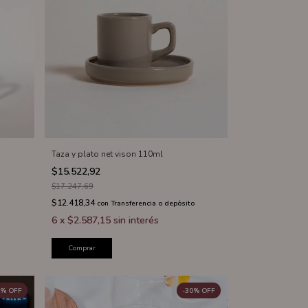
Taza y plato net vison 110ml
$15.522,92
$17.247,69
$12.418,34
con
Transferencia o depósito
6
x
$2.587,15
sin interés
Comprar
%
OFF
-
30
%
OFF