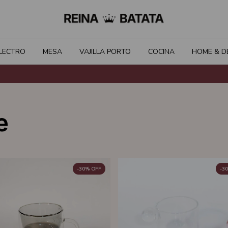
LECTRO
MESA
VAJILLA PORTO
COCINA
HOME & D
e
-
30
%
OFF
-
30