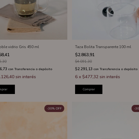
oble vidrio Gris 450 ml
Taza Bolita Transparente 100 ml
58,41
$2.863,91
6,30
$4.091,30
6,73
$2.291,13
con
Transferencia o depósito
con
Transferencia o depósito
.126,40
sin interés
6
x
$477,32
sin interés
mprar
Comprar
-
30
%
OFF
-
30