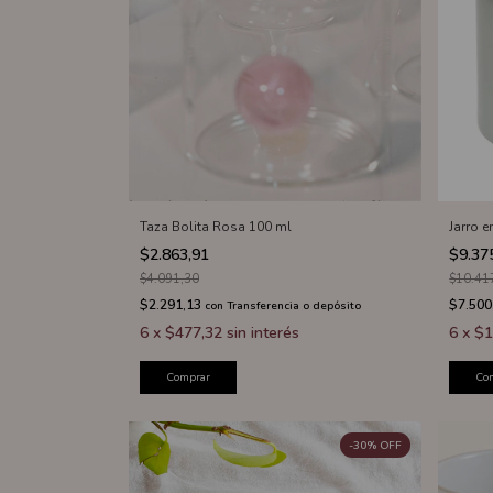
Taza Bolita Rosa 100 ml
Jarro 
$2.863,91
$9.37
$4.091,30
$10.41
$2.291,13
$7.500
con
Transferencia o depósito
6
x
$477,32
sin interés
6
x
$1
Comprar
Co
-
30
%
OFF