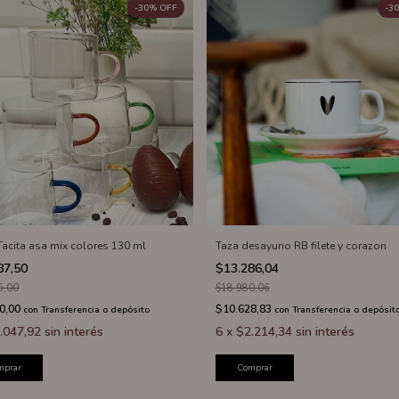
-
30
%
OFF
-
30
Tacita asa mix colores 130 ml
Taza desayuno RB filete y corazon
87,50
$13.286,04
5,00
$18.980,06
0,00
$10.628,83
con
Transferencia o depósito
con
Transferencia o depósit
.047,92
sin interés
6
x
$2.214,34
sin interés
mprar
Comprar