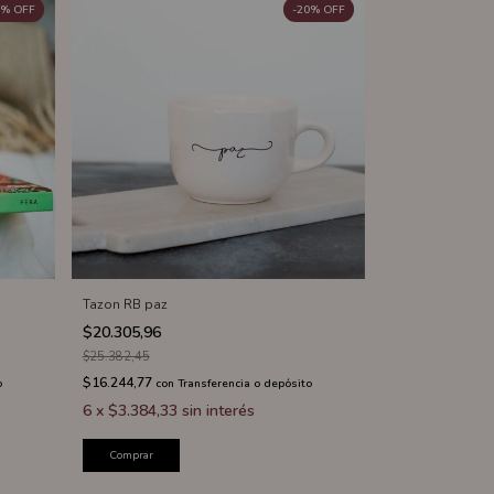
%
OFF
-
20
%
OFF
Tazon RB paz
$20.305,96
$25.382,45
$16.244,77
o
con
Transferencia o depósito
6
x
$3.384,33
sin interés
Comprar