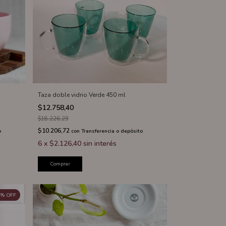
Taza doble vidrio Verde 450 ml
$12.758,40
$18.226,29
$10.206,72
o
con
Transferencia o depósito
6
x
$2.126,40
sin interés
Comprar
%
OFF