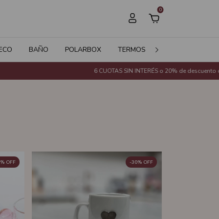
0
ECO
BAÑO
POLARBOX
TERMOS
JARDÍN
SALE
6 CUOTAS SIN INTERÉS o 20% de descuento con Transferencia Ban
%
OFF
-
30
%
OFF