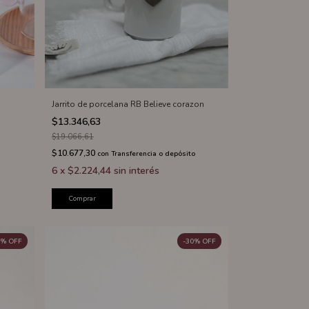
Jarrito de porcelana RB Believe corazon
$13.346,63
$19.066,61
$10.677,30
con
Transferencia o depósito
6
x
$2.224,44
sin interés
Comprar
%
OFF
-
30
%
OFF