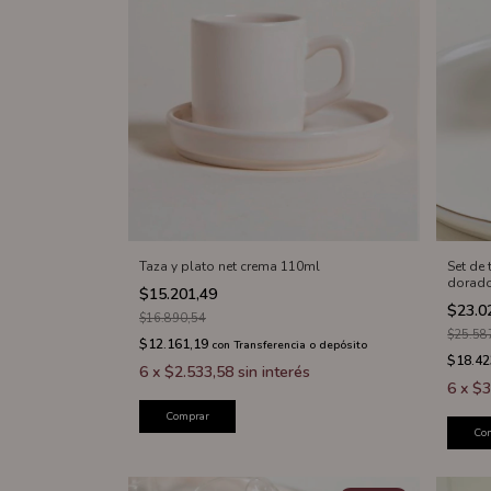
Taza y plato net crema 110ml
Set de
dorado
$15.201,49
$23.0
$16.890,54
$25.58
$12.161,19
con
Transferencia o depósito
$18.42
6
x
$2.533,58
sin interés
6
x
$3
Comprar
Co