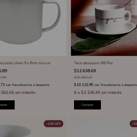
enlozado diam 9 x 8cm mosca
Taza desayuno RB Paz
5,89
$12.638,69
7,66
$18.055,27
,71
$10.110,95
con
Transferencia o depósito
con
Transferencia o depósit
.562,65
sin interés
6
x
$2.106,45
sin interés
mprar
Comprar
-
10
%
OFF
-
30