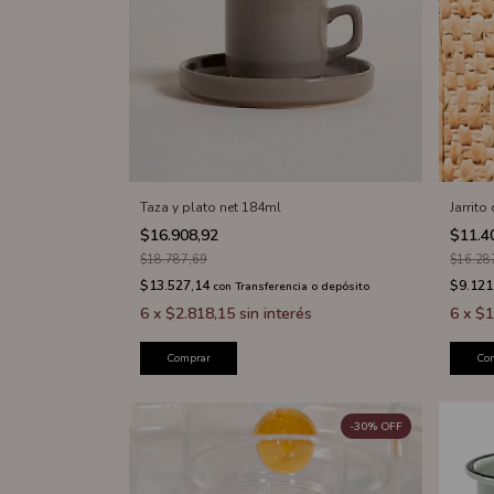
Taza y plato net 184ml
Jarrit
$16.908,92
$11.4
$18.787,69
$16.28
$13.527,14
$9.121
con
Transferencia o depósito
6
x
$2.818,15
sin interés
6
x
$1
Comprar
Co
-
30
%
OFF