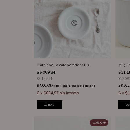
Plato pocillo cafe porcelana RB
Mug Ch
$5.009,84
$11.1
$7.156,91
$12.39
$4.007,87
$8.922
con
Transferencia o depósito
6
x
$834,97
sin interés
6
x
$1
Comprar
Co
-
10
%
OFF