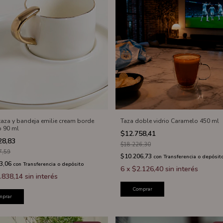
 taza y bandeja emilie cream borde
Taza doble vidrio Caramelo 450 ml
 90 ml
$12.758,41
28,83
$18.226,30
7,59
$10.206,73
con
Transferencia o depósit
3,06
con
Transferencia o depósito
6
x
$2.126,40
sin interés
.838,14
sin interés
Comprar
mprar