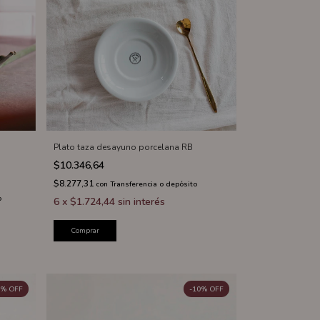
Plato taza desayuno porcelana RB
$10.346,64
$8.277,31
con
Transferencia o depósito
o
6
x
$1.724,44
sin interés
Comprar
%
OFF
-
10
%
OFF