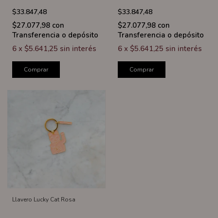
$33.847,48
$33.847,48
$27.077,98
con
$27.077,98
con
Transferencia o depósito
Transferencia o depósito
6
x
$5.641,25
sin interés
6
x
$5.641,25
sin interés
Comprar
Comprar
Llavero Lucky Cat Rosa