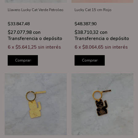
Llavero Lucky Cat Verde Petroleo
Lucky Cat 15 cm Rojo
$33.847,48
$48.387,90
$27.077,98
con
$38.710,32
con
Transferencia o depósito
Transferencia o depósito
6
x
$5.641,25
sin interés
6
x
$8.064,65
sin interés
Comprar
Comprar