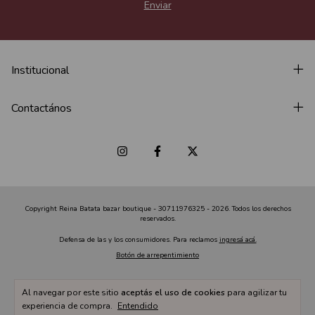
Institucional
Contactános
Copyright Reina Batata bazar boutique - 30711976325 - 2026. Todos los derechos
reservados.
Defensa de las y los consumidores. Para reclamos
ingresá acá.
Botón de arrepentimiento
Al navegar por este sitio
aceptás el uso de cookies
para agilizar tu
experiencia de compra.
Entendido