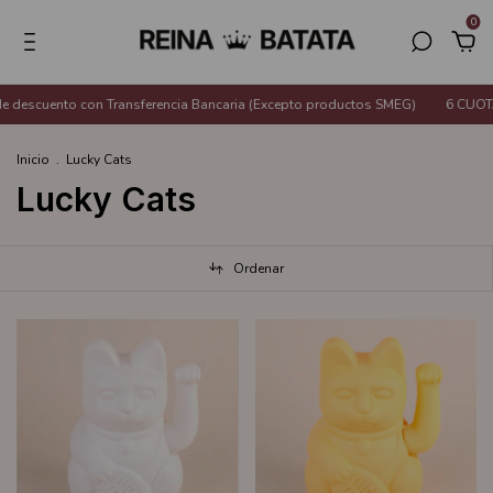
0
scuento con Transferencia Bancaria (Excepto productos SMEG)
6 CUOTAS S
Inicio
.
Lucky Cats
Lucky Cats
Ordenar