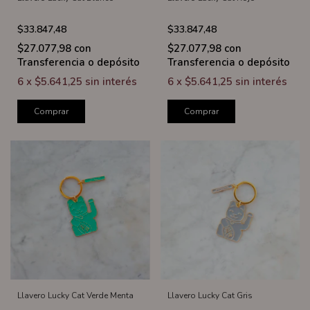
$33.847,48
$33.847,48
$27.077,98
con
$27.077,98
con
Transferencia o depósito
Transferencia o depósito
6
x
$5.641,25
sin interés
6
x
$5.641,25
sin interés
Comprar
Comprar
Llavero Lucky Cat Verde Menta
Llavero Lucky Cat Gris