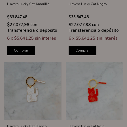
Llavero Lucky Cat Amarillo
Llavero Lucky Cat Negro
$33.847,48
$33.847,48
$27.077,98
con
$27.077,98
con
Transferencia o depósito
Transferencia o depósito
6
x
$5.641,25
sin interés
6
x
$5.641,25
sin interés
Comprar
Comprar
Llavero Lucky Cat Blanco
Llavero Lucky Cat Rojo