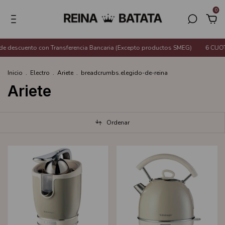
0
to con Transferencia Bancaria (Excepto productos SMEG)
6 CUOTAS SIN IN
Inicio
.
Electro
.
Ariete
.
breadcrumbs.elegido-de-reina
Ariete
Ordenar