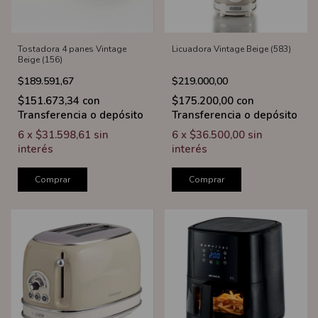
Tostadora 4 panes Vintage
Licuadora Vintage Beige (583)
Beige (156)
$189.591,67
$219.000,00
$151.673,34
con
$175.200,00
con
Transferencia o depósito
Transferencia o depósito
6
x
$31.598,61
sin
6
x
$36.500,00
sin
interés
interés
Comprar
Comprar