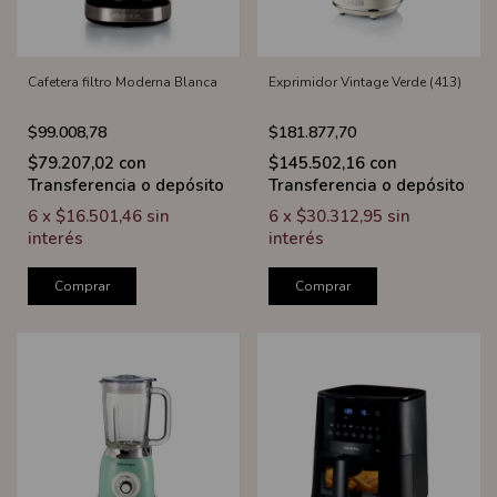
Cafetera filtro Moderna Blanca
Exprimidor Vintage Verde (413)
$99.008,78
$181.877,70
$79.207,02
con
$145.502,16
con
Transferencia o depósito
Transferencia o depósito
6
x
$16.501,46
sin
6
x
$30.312,95
sin
interés
interés
Comprar
Comprar