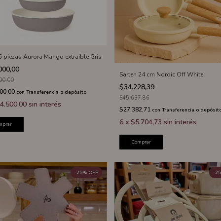
 5 piezas Aurora Mango extraible Gris
000,00
Sarten 24 cm Nordic Off White
00,00
$34.228,39
600,00
con
Transferencia o depósito
$45.637,86
4.500,00
sin interés
$27.382,71
con
Transferencia o depósit
6
x
$5.704,73
sin interés
mprar
Comprar
-
25
%
OFF
-
25