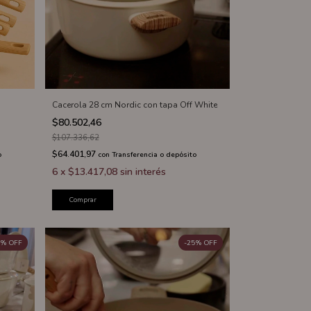
Cacerola 28 cm Nordic con tapa Off White
$80.502,46
$107.336,62
$64.401,97
o
con
Transferencia o depósito
6
x
$13.417,08
sin interés
Comprar
%
OFF
-
25
%
OFF