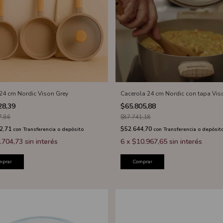
 24 cm Nordic Vison Grey
Cacerola 24 cm Nordic con tapa Vis
28,39
$65.805,88
7,86
$87.741,18
2,71
$52.644,70
con
Transferencia o depósito
con
Transferencia o depósit
.704,73
sin interés
6
x
$10.967,65
sin interés
mprar
Comprar