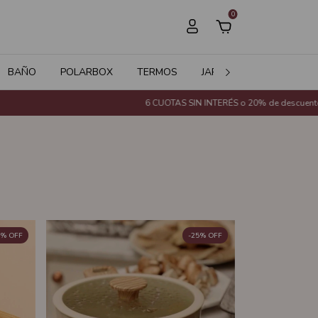
0
BAÑO
POLARBOX
TERMOS
JARDÍN
SALE
6 CUOTAS SIN INTERÉS o 20% de descuento con Transferenc
%
OFF
-
25
%
OFF