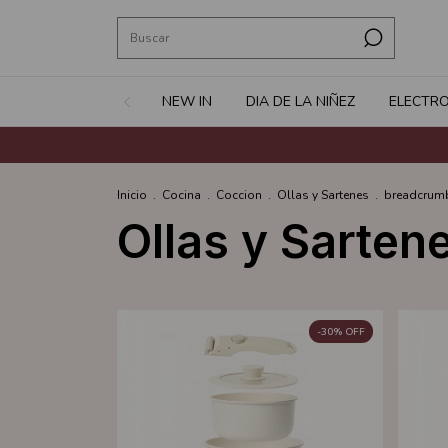
NEW IN
DIA DE LA NIÑEZ
ELECTR
Inicio
.
Cocina
.
Coccion
.
Ollas y Sartenes
.
breadcrumb
Ollas y Sarten
-
30
%
OFF