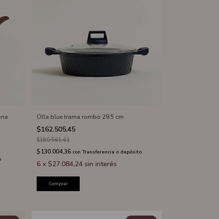
ona
Olla blue trama rombo 29.5 cm
$162.505,45
$180.561,61
$130.004,36
con
Transferencia o depósito
o
6
x
$27.084,24
sin interés
Comprar