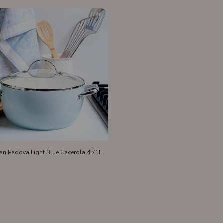
an Padova Light Blue Cacerola 4.71L