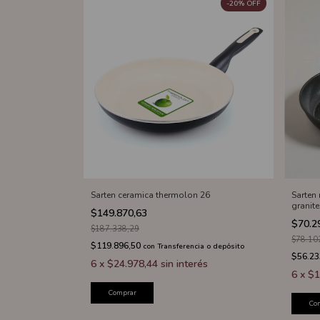
-
20
%
OFF
Sarten ceramica thermolon 26
Sarten
granit
$149.870,63
$70.2
$187.338,29
$78.10
$119.896,50
con
Transferencia o depósito
$56.23
6
x
$24.978,44
sin interés
6
x
$1
Comprar
Co