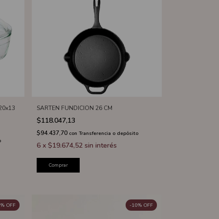
20x13
SARTEN FUNDICION 26 CM
$118.047,13
$94.437,70
con
Transferencia o depósito
o
6
x
$19.674,52
sin interés
Comprar
%
OFF
-
10
%
OFF