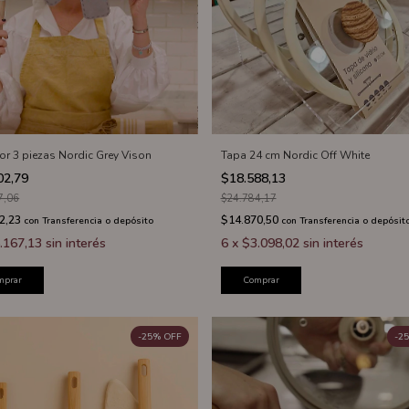
tor 3 piezas Nordic Grey Vison
Tapa 24 cm Nordic Off White
02,79
$18.588,13
7,06
$24.784,17
2,23
$14.870,50
con
Transferencia o depósito
con
Transferencia o depósit
.167,13
sin interés
6
x
$3.098,02
sin interés
mprar
Comprar
-
25
%
OFF
-
25