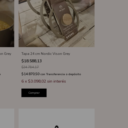
on Grey
Tapa 24 cm Nordic Vison Grey
$18.588,13
$24.784,17
$14.870,50
o
con
Transferencia o depósito
6
x
$3.098,02
sin interés
Comprar