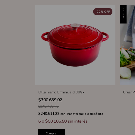
Sin stock
-
20
%
OFF
Olla hierro Erminda d.30/ax
GreenP
$300.639,02
$375.798,78
$240.511,22
con
Transferencia o depósito
6
x
$50.106,50
sin interés
Comprar