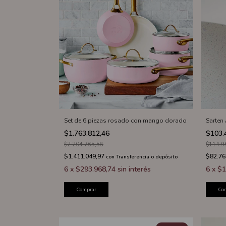
Set de 6 piezas rosado con mango dorado
Sarten
$1.763.812,46
$103.
$2.204.765,58
$114.9
$1.411.049,97
$82.76
con
Transferencia o depósito
6
x
$293.968,74
sin interés
6
x
$1
Comprar
Co