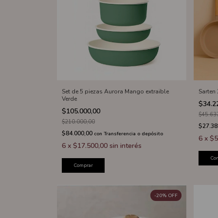
Set de 5 piezas Aurora Mango extraible
Sarten
Verde
$34.2
$105.000,00
$45.63
$210.000,00
$27.38
$84.000,00
con
Transferencia o depósito
6
x
$5
6
x
$17.500,00
sin interés
Co
Comprar
-
20
%
OFF