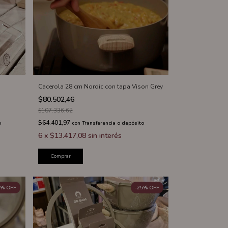
Cacerola 28 cm Nordic con tapa Vison Grey
$80.502,46
$107.336,62
$64.401,97
o
con
Transferencia o depósito
6
x
$13.417,08
sin interés
Comprar
%
OFF
-
25
%
OFF