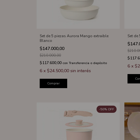
Set de 5 piezas Aurora Mango extraible
Set de
Blanco
$147.
$147.000,00
$210.0
$210.000,00
$117.
$117.600,00
con
Transferencia o depósito
6
x
$2
6
x
$24.500,00
sin interés
Co
Comprar
-
50
%
OFF