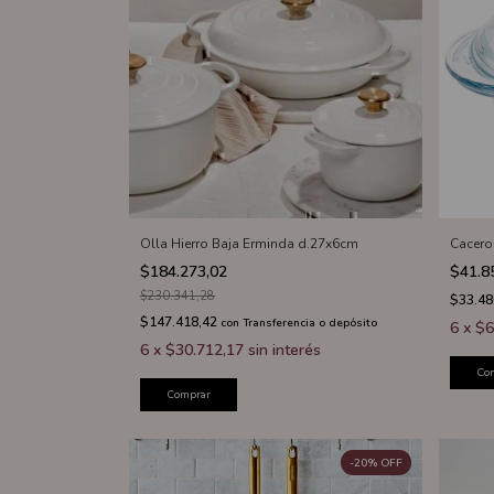
Olla Hierro Baja Erminda d.27x6cm
Cacero
$184.273,02
$41.8
$230.341,28
$33.48
$147.418,42
con
Transferencia o depósito
6
x
$6
6
x
$30.712,17
sin interés
Co
Comprar
-
20
%
OFF