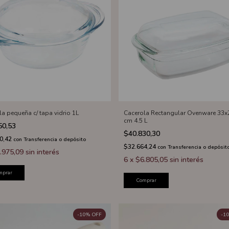
la pequeña c/ tapa vidrio 1L
Cacerola Rectangular Ovenware 33x
cm 4.5 L
50,53
$40.830,30
0,42
con
Transferencia o depósito
$32.664,24
con
Transferencia o depósit
.975,09
sin interés
6
x
$6.805,05
sin interés
mprar
Comprar
-
10
%
OFF
-
10