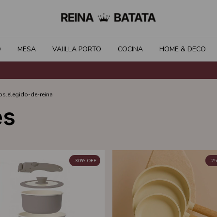
O
MESA
VAJILLA PORTO
COCINA
HOME & DECO
s.elegido-de-reina
es
-
30
%
OFF
-
25