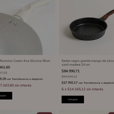
 Aluminio Cream Asa Silicona 36cm
Sarten negro granite mango de silic
simil madera 24 cm
461,60
$84.990,71
57,33
$94.434,12
9,28
con
Transferencia o depósito
$67.992,57
con
Transferencia o depósit
7.243,60
sin interés
6
x
$14.165,12
sin interés
mprar
Comprar