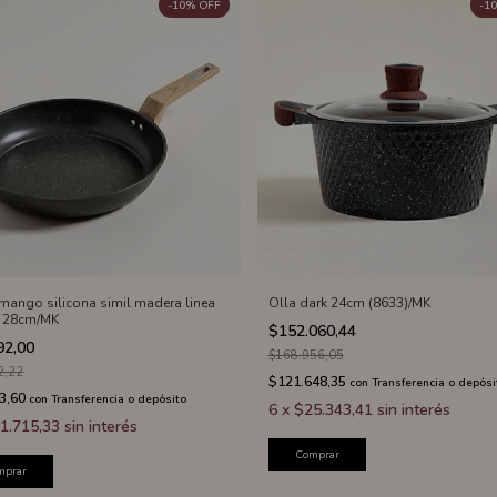
-
10
%
OFF
-
10
 mango silicona simil madera linea
Olla dark 24cm (8633)/MK
e 28cm/MK
$152.060,44
92,00
$168.956,05
2,22
$121.648,35
con
Transferencia o depósi
3,60
con
Transferencia o depósito
6
x
$25.343,41
sin interés
1.715,33
sin interés
Comprar
mprar