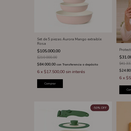
Set de 5 piezas Aurora Mango extraible
Rosa
Protec
$105.000,00
$31.0
$210.000,00
$41.33
$84.000,00
con
Transferencia o depósito
$24.80
6
x
$17.500,00
sin interés
6
x
$5
Comprar
Co
-
50
%
OFF