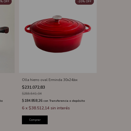
%
OFF
-
20
%
OFF
Olla hierro oval Erminda 30x24/ax
$231.072,83
$288.841,04
$184.858,26
to
con
Transferencia o depósito
6
x
$38.512,14
sin interés
Comprar