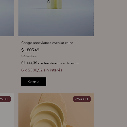
Congelante vianda escolar chico
$1.805,49
$2.579,27
$1.444,39
con
Transferencia o depósito
6
x
$300,92
sin interés
Comprar
%
OFF
-
25
%
OFF