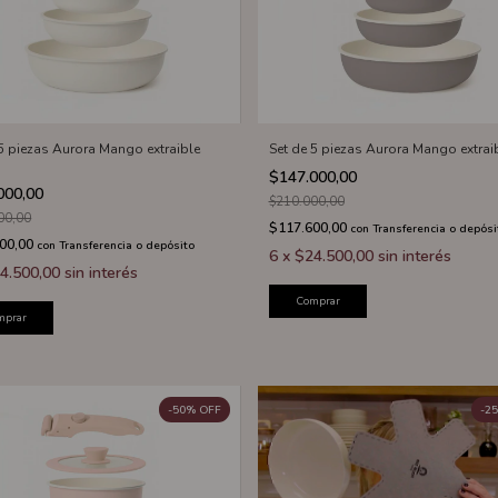
 5 piezas Aurora Mango extraible
Set de 5 piezas Aurora Mango extraib
o
$147.000,00
000,00
$210.000,00
00,00
$117.600,00
con
Transferencia o depósi
600,00
con
Transferencia o depósito
6
x
$24.500,00
sin interés
4.500,00
sin interés
Comprar
mprar
-
50
%
OFF
-
25