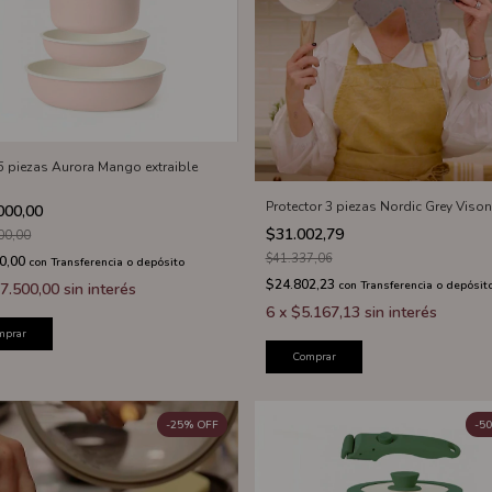
 5 piezas Aurora Mango extraible
Protector 3 piezas Nordic Grey Vison
000,00
$31.002,79
00,00
$41.337,06
0,00
con
Transferencia o depósito
$24.802,23
con
Transferencia o depósit
7.500,00
sin interés
6
x
$5.167,13
sin interés
mprar
Comprar
-
25
%
OFF
-
50