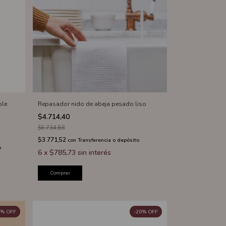
ble
Repasador nido de abeja pesado liso
$4.714,40
$6.734,86
$3.771,52
con
Transferencia o depósito
o
6
x
$785,73
sin interés
Comprar
%
OFF
-
20
%
OFF