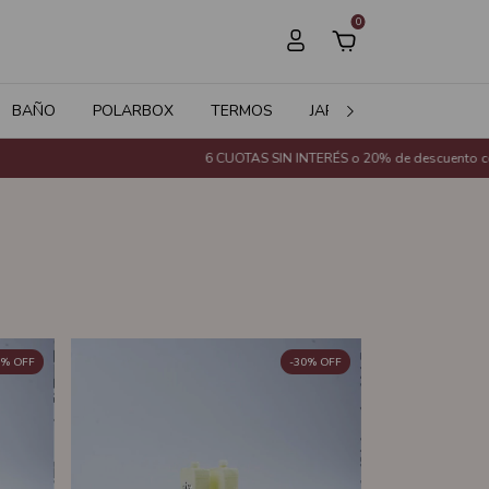
0
BAÑO
POLARBOX
TERMOS
JARDÍN
SALE
6 CUOTAS SIN INTERÉS o 20% de descuento con Transferencia Ban
%
OFF
-
30
%
OFF