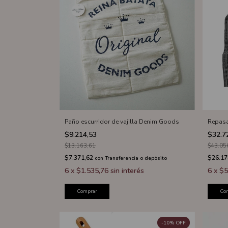
Paño escurridor de vajilla Denim Goods
Repasa
$9.214,53
$32.7
$13.163,61
$43.05
$7.371,62
$26.17
con
Transferencia o depósito
6
x
$1.535,76
sin interés
6
x
$5
Comprar
Co
-
10
%
OFF