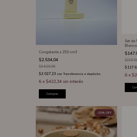
Set de
Blanc
Congelante x 250 cm3
$147.
$2.534,04
$210.0
$3.620,06
$117.
$2.027,23
con
Transferencia o depósito
6
x
$2
6
x
$422,34
sin interés
Co
Comprar
-
25
%
OFF