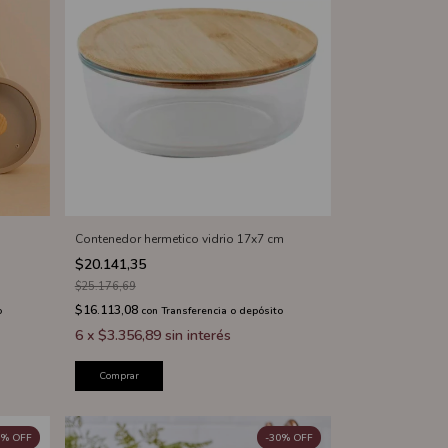
Contenedor hermetico vidrio 17x7 cm
$20.141,35
$25.176,69
$16.113,08
o
con
Transferencia o depósito
6
x
$3.356,89
sin interés
Comprar
%
OFF
-
30
%
OFF