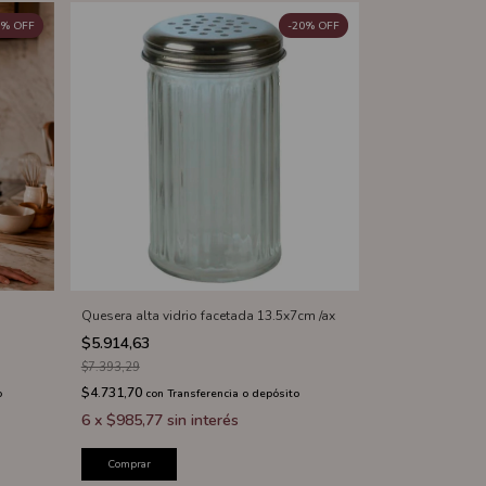
%
OFF
-
20
%
OFF
Quesera alta vidrio facetada 13.5x7cm /ax
$5.914,63
$7.393,29
$4.731,70
o
con
Transferencia o depósito
6
x
$985,77
sin interés
Comprar