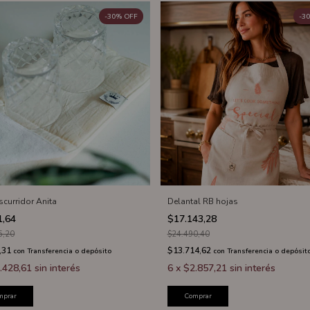
-
30
%
OFF
-
30
scurridor Anita
Delantal RB hojas
1,64
$17.143,28
5,20
$24.490,40
,31
$13.714,62
con
Transferencia o depósito
con
Transferencia o depósit
.428,61
sin interés
6
x
$2.857,21
sin interés
mprar
Comprar