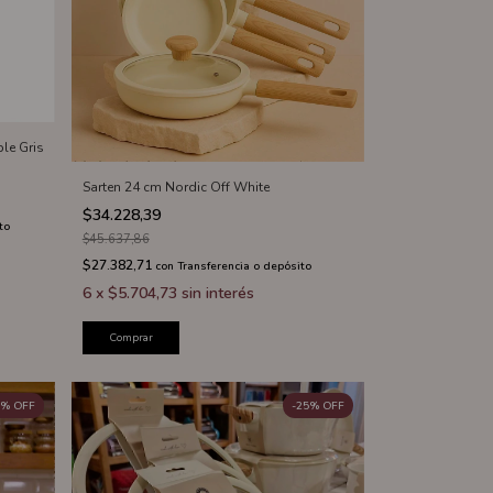
le Gris
Sarten 24 cm Nordic Off White
$34.228,39
to
$45.637,86
$27.382,71
con
Transferencia o depósito
6
x
$5.704,73
sin interés
Comprar
%
OFF
-
25
%
OFF