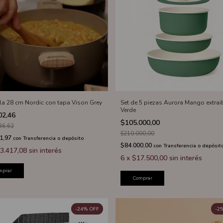
la 28 cm Nordic con tapa Vison Grey
Set de 5 piezas Aurora Mango extrai
Verde
02,46
$105.000,00
36,62
$210.000,00
1,97
con
Transferencia o depósito
$84.000,00
con
Transferencia o depósit
3.417,08
sin interés
6
x
$17.500,00
sin interés
mprar
Comprar
-
24
%
OFF
-
25