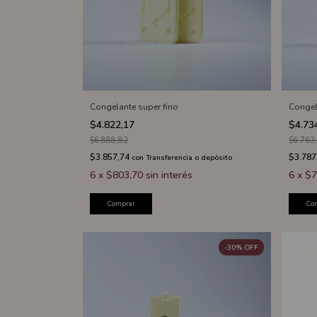
Congelante super fino
Congel
$4.822,17
$4.73
$6.888,82
$6.763
$3.857,74
$3.787
con
Transferencia o depósito
6
x
$803,70
sin interés
6
x
$7
Comprar
Co
-
30
%
OFF