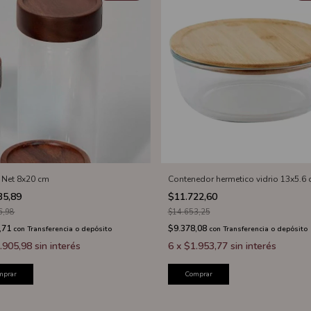
 Net 8x20 cm
Contenedor hermetico vidrio 13x5.6
35,89
$11.722,60
6,98
$14.653,25
,71
$9.378,08
con
Transferencia o depósito
con
Transferencia o depósito
.905,98
sin interés
6
x
$1.953,77
sin interés
mprar
Comprar