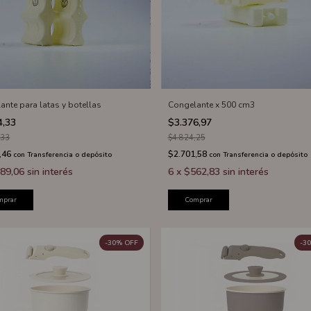
ante para latas y botellas
Congelante x 500 cm3
4,33
$3.376,97
,33
$4.824,25
,46
$2.701,58
con
Transferencia o depósito
con
Transferencia o depósito
89,06
sin interés
6
x
$562,83
sin interés
mprar
Comprar
-
30
%
OFF
-
30