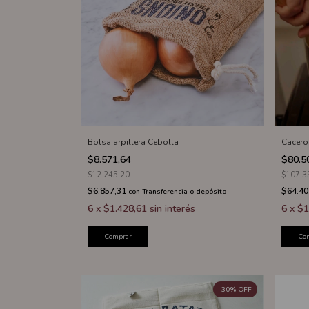
Bolsa arpillera Cebolla
Cacero
$8.571,64
$80.5
$12.245,20
$107.3
$6.857,31
$64.40
con
Transferencia o depósito
6
x
$1.428,61
sin interés
6
x
$1
Comprar
Co
-
30
%
OFF