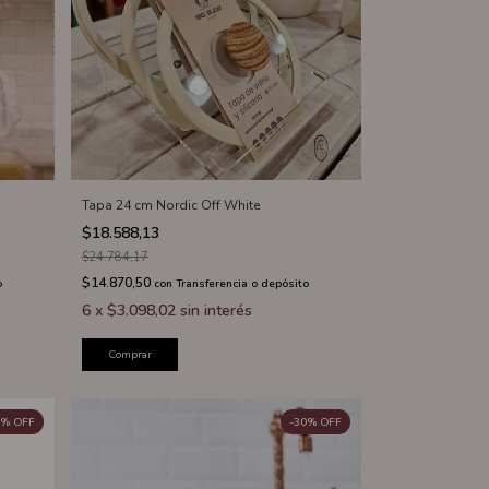
Tapa 24 cm Nordic Off White
$18.588,13
$24.784,17
$14.870,50
o
con
Transferencia o depósito
6
x
$3.098,02
sin interés
Comprar
%
OFF
-
30
%
OFF