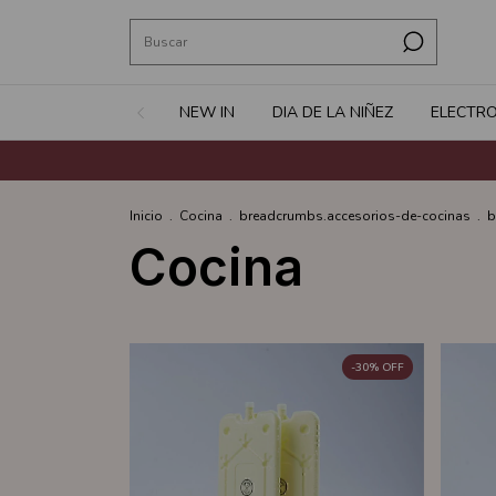
NEW IN
DIA DE LA NIÑEZ
ELECTR
Inicio
.
Cocina
.
breadcrumbs.accesorios-de-cocinas
.
b
Cocina
-
30
%
OFF