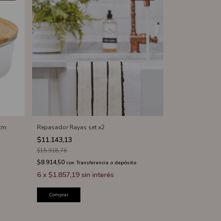
 cm
Repasador Rayas set x2
$11.143,13
$15.918,76
$8.914,50
con
Transferencia o depósito
6
x
$1.857,19
sin interés
Comprar