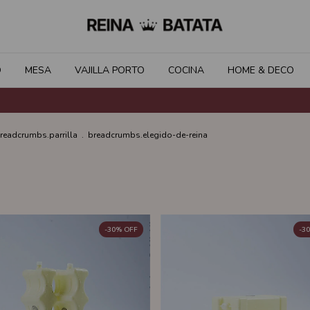
O
MESA
VAJILLA PORTO
COCINA
HOME & DECO
readcrumbs.parrilla
.
breadcrumbs.elegido-de-reina
-
30
%
OFF
-
30