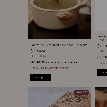
Set de
Rosa
Cacerola 28 cm Nordic con tapa Off White
$105.
$80.502,46
$210.0
$107.336,62
$84.00
$64.401,97
con
Transferencia o depósito
6
x
$1
6
x
$13.417,08
sin interés
Co
Comprar
-
30
%
OFF