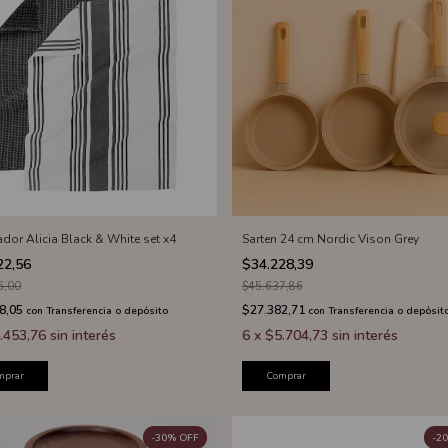
dor Alicia Black & White set x4
Sarten 24 cm Nordic Vison Grey
22,56
$34.228,39
6,00
$45.637,86
8,05
$27.382,71
con
Transferencia o depósito
con
Transferencia o depósit
.453,76
sin interés
6
x
$5.704,73
sin interés
mprar
Comprar
-
30
%
OFF
-
20