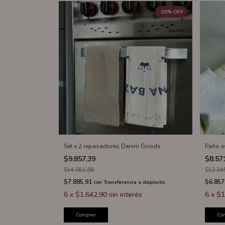
-
30
%
OFF
Set x 2 repasadores Denim Goods
Paño e
$9.857,39
$8.57
$14.081,98
$12.24
$7.885,91
$6.857
con
Transferencia o depósito
6
x
$1.642,90
sin interés
6
x
$1
Comprar
Co