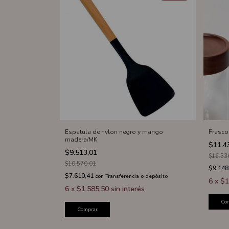
Espatula de nylon negro y mango
Frasco
madera/MK
$11.4
$9.513,01
$16.33
$10.570,01
$9.148
$7.610,41
con
Transferencia o depósito
6
x
$1
6
x
$1.585,50
sin interés
Co
Comprar