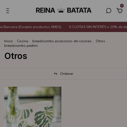
0
a Bancaria (Excepto productos SMEG)
6 CUOTAS SIN INTERÉS o 20% de des
Inicio
.
Cocina
.
breadcrumbs.accesorios-de-cocinas
.
Otros
.
breadcrumbs.pedrini
Otros
Ordenar