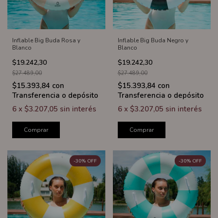
Inflable Big Buda Rosa y
Inflable Big Buda Negro y
Blanco
Blanco
$19.242,30
$19.242,30
$27.489,00
$27.489,00
$15.393,84
con
$15.393,84
con
Transferencia o depósito
Transferencia o depósito
6
x
$3.207,05
sin interés
6
x
$3.207,05
sin interés
Comprar
Comprar
-
30
%
OFF
-
30
%
OFF