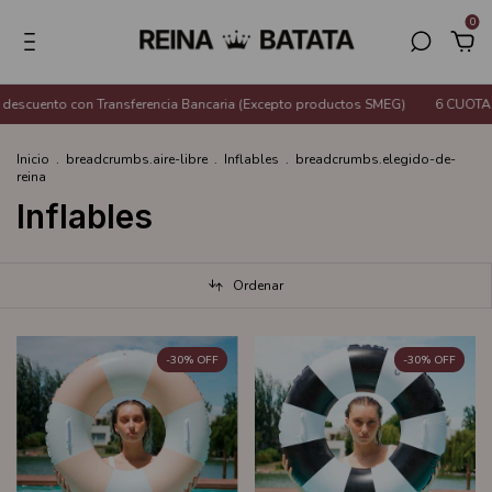
0
to con Transferencia Bancaria (Excepto productos SMEG)
6 CUOTAS SIN IN
Inicio
.
breadcrumbs.aire-libre
.
Inflables
.
breadcrumbs.elegido-de-
reina
Inflables
Ordenar
-
30
%
OFF
-
30
%
OFF