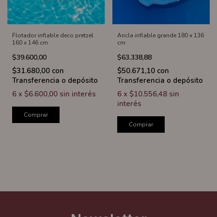
Flotador inflable deco pretzel
Ancla inflable grande 180 x 136
160 x 146 cm
cm
$39.600,00
$63.338,88
$31.680,00
con
$50.671,10
con
Transferencia o depósito
Transferencia o depósito
6
x
$6.600,00
sin interés
6
x
$10.556,48
sin
interés
Comprar
Comprar