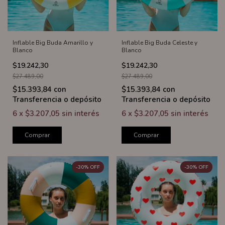
Inflable Big Buda Amarillo y
Inflable Big Buda Celeste y
Blanco
Blanco
$19.242,30
$19.242,30
$27.489,00
$27.489,00
$15.393,84
con
$15.393,84
con
Transferencia o depósito
Transferencia o depósito
6
x
$3.207,05
sin interés
6
x
$3.207,05
sin interés
Comprar
Comprar
-
30
%
OFF
-
30
%
OFF