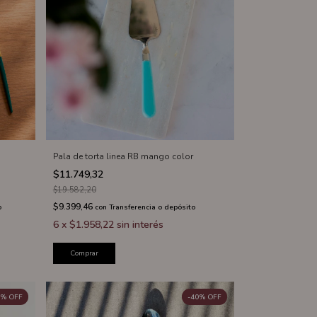
Pala de torta linea RB mango color
$11.749,32
$19.582,20
$9.399,46
o
con
Transferencia o depósito
6
x
$1.958,22
sin interés
Comprar
%
OFF
-
40
%
OFF