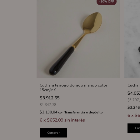
-
10
%
OFF
Cuchara te acero dorado mango color
Cuchar
15cm/MK
$4.05
$3.912,55
$5.797
$4.347,28
$3.246
$3.130,04
con
Transferencia o depósito
6
x
$6
6
x
$652,09
sin interés
Co
Comprar