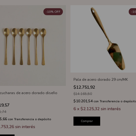
-
10
%
OFF
-
10
Pala de acero dorado 29 cm/MK
$12.751,92
6 cucharas de acero dorado diseño
$14.168,80
$10.201,54
con
Transferencia o depósit
19,57
6
x
$2.125,32
sin interés
1,74
5,66
con
Transferencia o depósito
Comprar
.753,26
sin interés