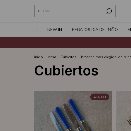
NEW IN
REGALOS DIA DEL NIÑO
E
Inicio
.
Mesa
.
Cubiertos
.
breadcrumbs.elegido-de-rein
Cubiertos
-
40
%
OFF