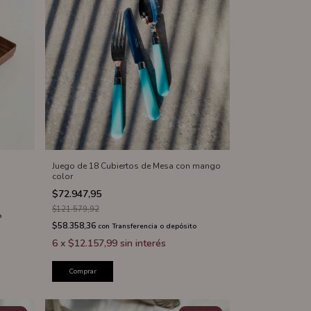
Juego de 18 Cubiertos de Mesa con mango
color
$72.947,95
$121.579,92
o
$58.358,36
con
Transferencia o depósito
6
x
$12.157,99
sin interés
Comprar