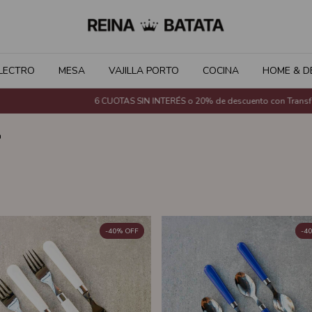
LECTRO
MESA
VAJILLA PORTO
COCINA
HOME & D
6 CUOTAS SIN INTERÉS o 20% de descuento con Transferencia Bancaria 
a
-
40
%
OFF
-
40