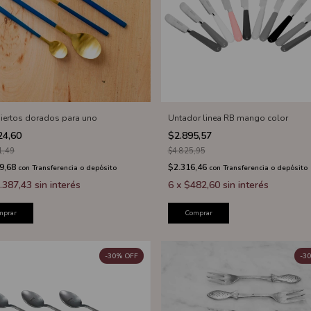
biertos dorados para uno
Untador linea RB mango color
24,60
$2.895,57
1,49
$4.825,95
9,68
$2.316,46
con
Transferencia o depósito
con
Transferencia o depósito
.387,43
sin interés
6
x
$482,60
sin interés
mprar
Comprar
-
30
%
OFF
-
30