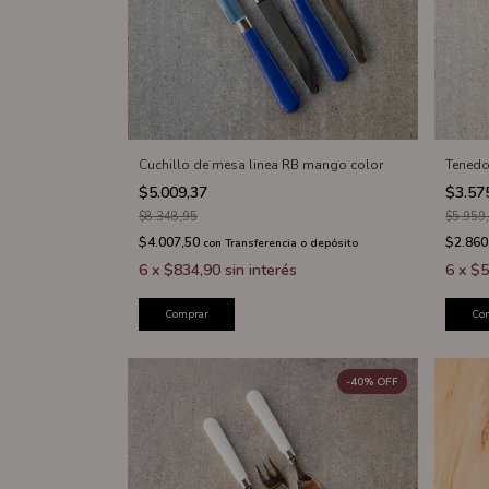
Cuchillo de mesa linea RB mango color
Tenedo
$5.009,37
$3.57
$8.348,95
$5.959
$4.007,50
$2.860
con
Transferencia o depósito
6
x
$834,90
sin interés
6
x
$5
Comprar
Co
-
40
%
OFF