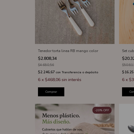
Tenedor torta linea RB mango color
Set cu
$2.808,34
$20.3
$4.680,56
$50.81
$2.246,67
$16.25
con
Transferencia o depósito
6
x
$468,06
sin interés
6
x
$3
Comprar
Co
-
20
%
OFF