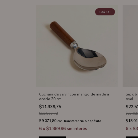
-
10
%
OFF
Cuchara de servir con mango de madera
Set x 
acacia 20 cm
oval
$11.339,75
$22.5
$12.599,72
$25.02
$9.071,80
$18.01
con
Transferencia o depósito
6
x
$1.889,96
sin interés
6
x
$3