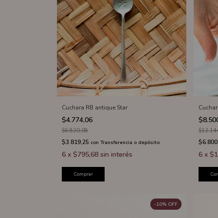
Cuchara RB antique Star
Cuchar
$4.774,06
$8.50
$6.820,08
$12.14
$3.819,25
$6.800
con
Transferencia o depósito
6
x
$795,68
sin interés
6
x
$1
Comprar
Co
-
10
%
OFF