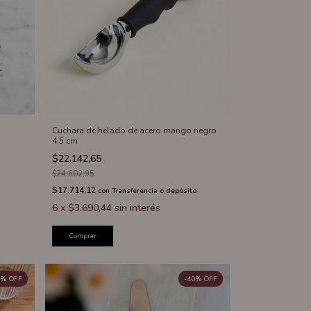
Cuchara de helado de acero mango negro
4.5 cm
$22.142,65
$24.602,95
$17.714,12
con
Transferencia o depósito
6
x
$3.690,44
sin interés
Comprar
%
OFF
-
40
%
OFF