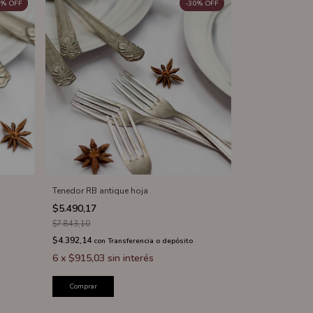
%
OFF
-
30
%
OFF
Tenedor RB antique hoja
$5.490,17
$7.843,10
$4.392,14
con
Transferencia o depósito
6
x
$915,03
sin interés
Comprar