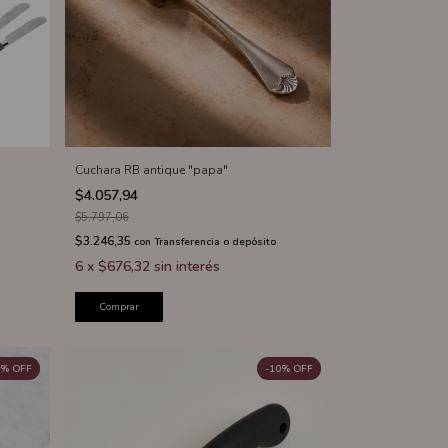
Cuchara RB antique "papa"
$4.057,94
$5.797,06
$3.246,35
con
Transferencia o depósito
6
x
$676,32
sin interés
Comprar
%
OFF
-
10
%
OFF