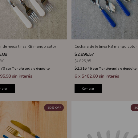
r de mesa linea RB mango color
Cuchara de te linea RB mango color
5,88
$2.895,57
,80
$4.825,95
,70
$2.316,46
con
Transferencia o depósito
con
Transferencia o depósito
95,98
sin interés
6
x
$482,60
sin interés
mprar
Comprar
-
60
%
OFF
-
40