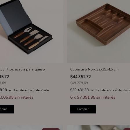
 cuchillos acacia para queso
Cubiertero Noix 32x35x4,5 cm
35,72
$44.351,72
9,69
$49.279,69
8,58
$35.481,38
con
Transferencia o depósito
con
Transferencia o depósit
.005,95
sin interés
6
x
$7.391,95
sin interés
mprar
Comprar