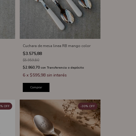
Cuchara de mesa linea RB mango color
$3.575,88
$5.959,80
$2.860,70
con
Transferencia o depósito
6
x
$595,98
sin interés
Comprar
%
OFF
-
30
%
OFF