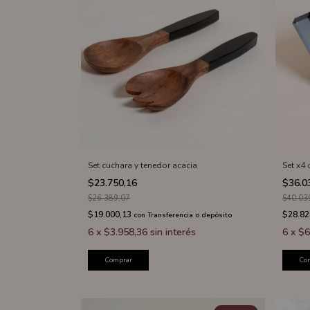
Set cuchara y tenedor acacia
Set x4
$23.750,16
$36.0
$26.389,07
$40.03
$19.000,13
$28.82
con
Transferencia o depósito
6
x
$3.958,36
sin interés
6
x
$6
Comprar
Co