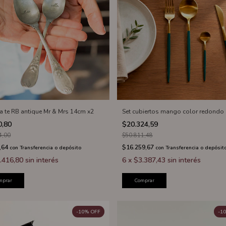
a te RB antique Mr & Mrs 14cm x2
Set cubiertos mango color redondo
0,80
$20.324,59
4,00
$50.811,48
,64
$16.259,67
con
Transferencia o depósito
con
Transferencia o depósit
.416,80
sin interés
6
x
$3.387,43
sin interés
mprar
Comprar
-
10
%
OFF
-
10