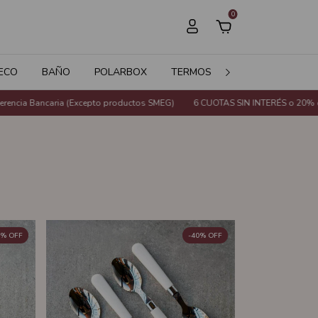
0
ECO
BAÑO
POLARBOX
TERMOS
JARDÍN
SALE
(Excepto productos SMEG)
6 CUOTAS SIN INTERÉS o 20% de descuento con T
%
OFF
-
40
%
OFF