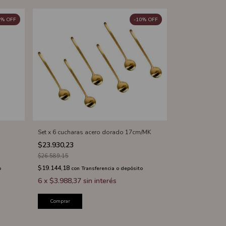
%
OFF
-
10
%
OFF
Set x 6 cucharas acero dorado 17cm/MK
$23.930,23
$26.589,15
$19.144,18
o
con
Transferencia o depósito
6
x
$3.988,37
sin interés
Comprar