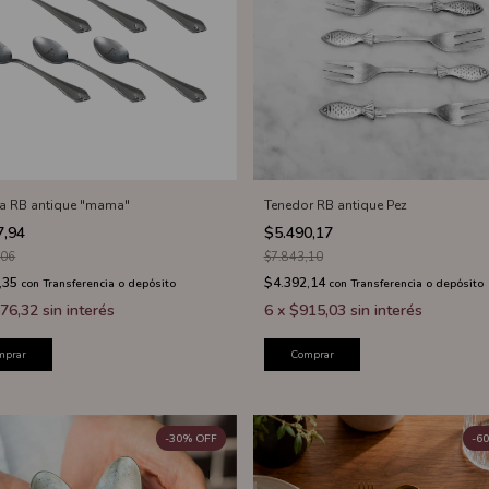
a RB antique "mama"
Tenedor RB antique Pez
7,94
$5.490,17
,06
$7.843,10
,35
$4.392,14
con
Transferencia o depósito
con
Transferencia o depósito
76,32
sin interés
6
x
$915,03
sin interés
mprar
Comprar
-
30
%
OFF
-
60