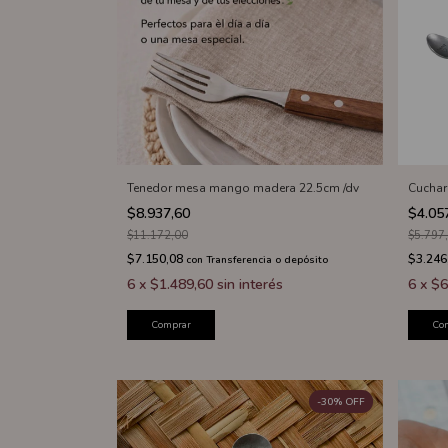
Tenedor mesa mango madera 22.5cm /dv
Cuchar
$8.937,60
$4.05
$11.172,00
$5.797
$7.150,08
$3.246
con
Transferencia o depósito
6
x
$1.489,60
sin interés
6
x
$6
Comprar
Co
-
30
%
OFF