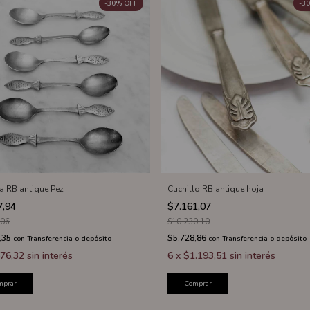
-
30
%
OFF
-
30
a RB antique Pez
Cuchillo RB antique hoja
7,94
$7.161,07
,06
$10.230,10
,35
$5.728,86
con
Transferencia o depósito
con
Transferencia o depósito
76,32
sin interés
6
x
$1.193,51
sin interés
mprar
Comprar