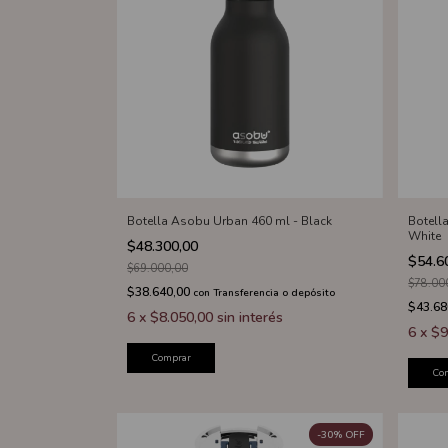
Botella Asobu Urban 460 ml - Black
Botell
White
$48.300,00
$54.6
$69.000,00
$78.00
$38.640,00
con
Transferencia o depósito
$43.68
6
x
$8.050,00
sin interés
6
x
$9
Comprar
Co
-
30
%
OFF