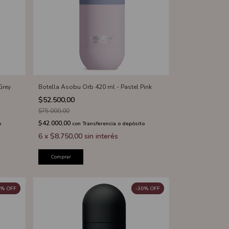
Grey
Botella Asobu Orb 420 ml - Pastel Pink
$52.500,00
$75.000,00
$42.000,00
o
con
Transferencia o depósito
6
x
$8.750,00
sin interés
Comprar
%
OFF
-
30
%
OFF