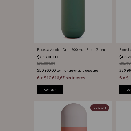
Botella Asobu Orbit 900 ml - Basil Green
Botell
$63.700,00
$63.7
$91.000,00
$91.00
$50.960,00
$50.96
con
Transferencia o depósito
6
x
$10.616,67
sin interés
6
x
$1
Comprar
Co
-
30
%
OFF