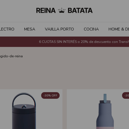
LECTRO
MESA
VAJILLA PORTO
COCINA
HOME & D
6 CUOTAS SIN INTERÉS o 20% de descuento con Transferencia Ba
gido-de-reina
-
30
%
OFF
-
30