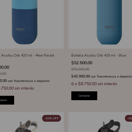
a Asobu Orb 420 ml - New Pastel
Botella Asobu Orb 420 ml - Blue
$52.500,00
00,00
$75.000,00
0,00
$42.000,00
con
Transferencia o depósit
0,00
con
Transferencia o depósito
6
x
$8.750,00
sin interés
.750,00
sin interés
Comprar
mprar
-
30
%
OFF
-
30