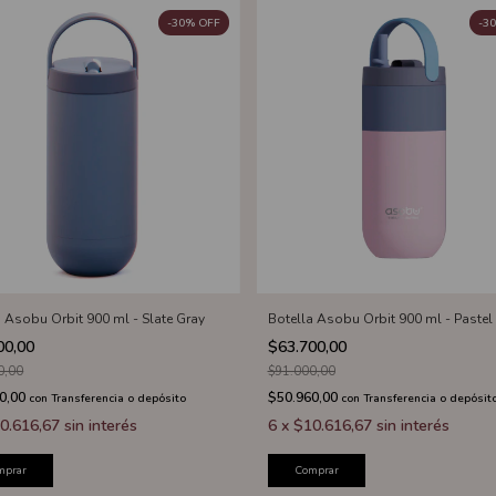
-
30
%
OFF
-
30
a Asobu Orbit 900 ml - Slate Gray
Botella Asobu Orbit 900 ml - Pastel 
00,00
$63.700,00
0,00
$91.000,00
0,00
$50.960,00
con
Transferencia o depósito
con
Transferencia o depósit
0.616,67
sin interés
6
x
$10.616,67
sin interés
mprar
Comprar