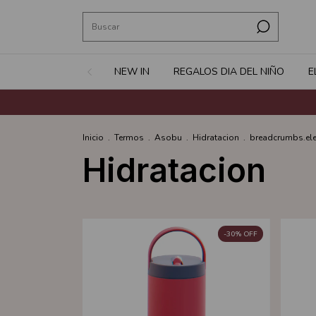
NEW IN
REGALOS DIA DEL NIÑO
E
Inicio
.
Termos
.
Asobu
.
Hidratacion
.
breadcrumbs.ele
Hidratacion
-
30
%
OFF