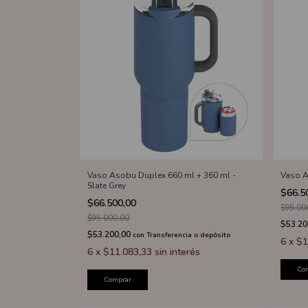
Vaso Asobu Duplex 660 ml + 360 ml -
Vaso A
Slate Grey
$66.5
$66.500,00
$95.00
$95.000,00
$53.20
$53.200,00
con
Transferencia o depósito
6
x
$1
6
x
$11.083,33
sin interés
Co
Comprar