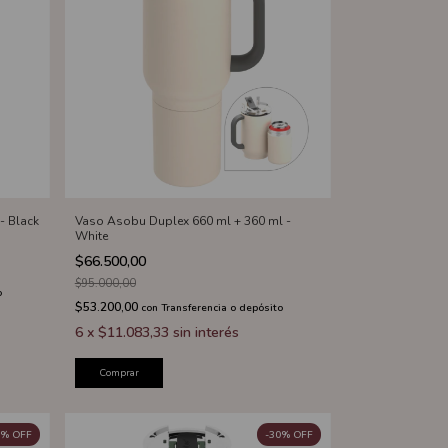
- Black
Vaso Asobu Duplex 660 ml + 360 ml -
White
$66.500,00
$95.000,00
o
$53.200,00
con
Transferencia o depósito
6
x
$11.083,33
sin interés
Comprar
%
OFF
-
30
%
OFF