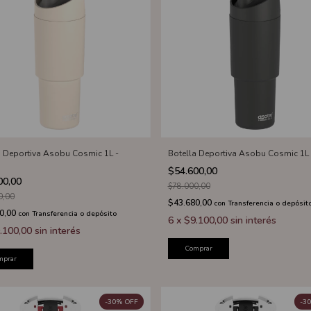
a Deportiva Asobu Cosmic 1L -
Botella Deportiva Asobu Cosmic 1L 
$54.600,00
00,00
$78.000,00
0,00
$43.680,00
con
Transferencia o depósit
0,00
con
Transferencia o depósito
6
x
$9.100,00
sin interés
.100,00
sin interés
Comprar
mprar
-
30
%
OFF
-
30