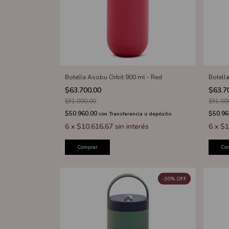
Botella Asobu Orbit 900 ml - Red
Botell
$63.700,00
$63.7
$91.000,00
$91.00
$50.960,00
$50.96
con
Transferencia o depósito
6
x
$10.616,67
sin interés
6
x
$1
Comprar
Co
-
30
%
OFF