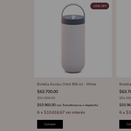
-
30
%
OFF
Botella Asobu Orbit 900 ml - White
Botell
$63.700,00
$63.7
$91.000,00
$91.00
$50.960,00
$50.96
con
Transferencia o depósito
6
x
$10.616,67
sin interés
6
x
$1
Comprar
Co