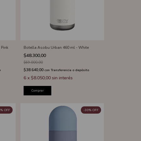
 Pink
Botella Asobu Urban 460 ml - White
$48.300,00
$69.000,00
$38.640,00
o
con
Transferencia o depósito
6
x
$8.050,00
sin interés
Comprar
%
OFF
-
30
%
OFF