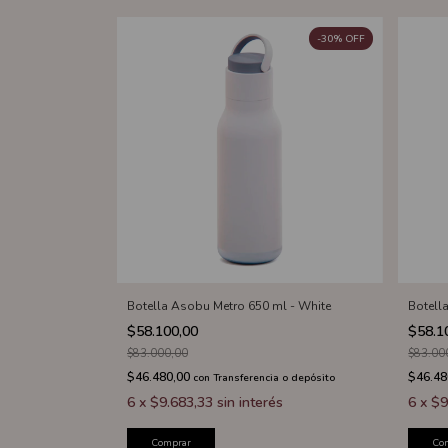
-
30
%
OFF
Botella Asobu Metro 650 ml - White
Botell
$58.100,00
$58.1
$83.000,00
$83.00
$46.480,00
$46.48
con
Transferencia o depósito
6
x
$9.683,33
sin interés
6
x
$9
Comprar
Co