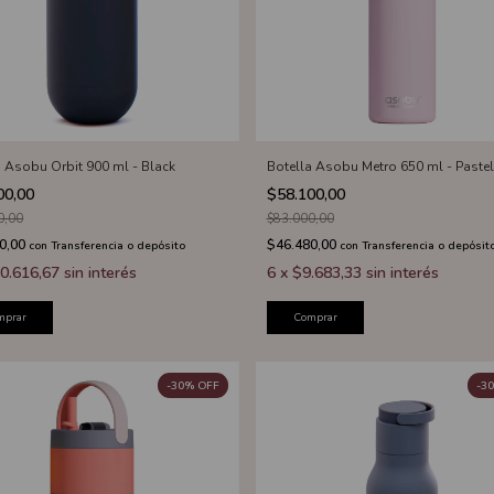
a Asobu Orbit 900 ml - Black
Botella Asobu Metro 650 ml - Pastel
00,00
$58.100,00
0,00
$83.000,00
0,00
$46.480,00
con
Transferencia o depósito
con
Transferencia o depósit
0.616,67
sin interés
6
x
$9.683,33
sin interés
mprar
Comprar
-
30
%
OFF
-
30