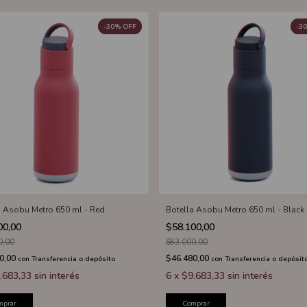
-
30
%
OFF
-
30
a Asobu Metro 650 ml - Red
Botella Asobu Metro 650 ml - Black
00,00
$58.100,00
0,00
$83.000,00
0,00
$46.480,00
con
Transferencia o depósito
con
Transferencia o depósit
.683,33
sin interés
6
x
$9.683,33
sin interés
mprar
Comprar