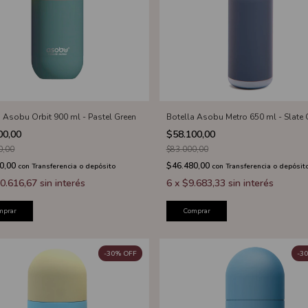
a Asobu Orbit 900 ml - Pastel Green
Botella Asobu Metro 650 ml - Slate 
00,00
$58.100,00
0,00
$83.000,00
0,00
$46.480,00
con
Transferencia o depósito
con
Transferencia o depósit
0.616,67
sin interés
6
x
$9.683,33
sin interés
mprar
Comprar
-
30
%
OFF
-
30