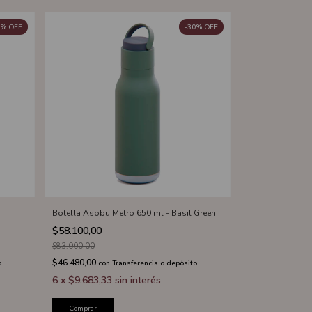
%
OFF
-
30
%
OFF
Botella Asobu Metro 650 ml - Basil Green
$58.100,00
$83.000,00
$46.480,00
o
con
Transferencia o depósito
6
x
$9.683,33
sin interés
Comprar