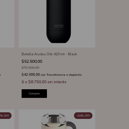
Botella Asobu Orb 420 ml - Black
$52.500,00
$75.000,00
$42.000,00
o
con
Transferencia o depósito
6
x
$8.750,00
sin interés
Comprar
%
OFF
-
30
%
OFF