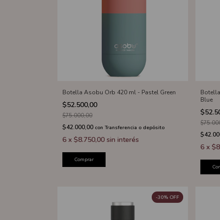
Botell
Botella Asobu Orb 420 ml - Pastel Green
Blue
$52.500,00
$52.5
$75.000,00
$75.00
$42.000,00
con
Transferencia o depósito
$42.00
6
x
$8.750,00
sin interés
6
x
$8
Comprar
Co
-
30
%
OFF