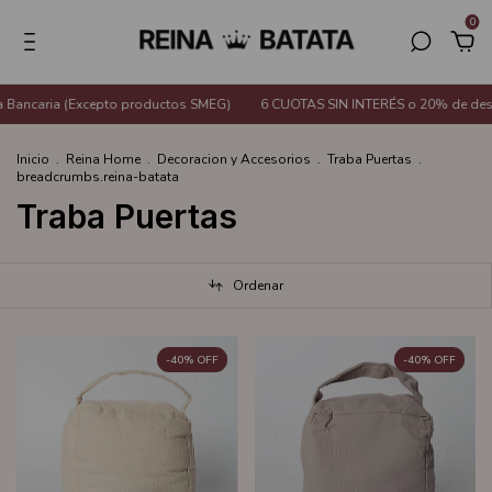
0
 Bancaria (Excepto productos SMEG)
6 CUOTAS SIN INTERÉS o 20% de desc
Inicio
.
Reina Home
.
Decoracion y Accesorios
.
Traba Puertas
.
breadcrumbs.reina-batata
Traba Puertas
Ordenar
-
40
%
OFF
-
40
%
OFF