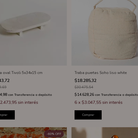
a oval Tivoli 5x34x15 cm
Traba puertas Soho liso white
43,72
$18.285,32
9,69
$30.475,54
4,98
$14.628,26
con
Transferencia o depósito
con
Transferencia o depósit
2.473,95
sin interés
6
x
$3.047,55
sin interés
mprar
Comprar
-
60
%
OFF