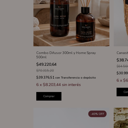
Combo Difusor 300ml y Home Spray
Canast
500ml
$38.7
$49.220,64
$64.56
$70.315,20
$30.99
$39.376,51
con
Transferencia o depósito
6
x
$6
6
x
$8.203,44
sin interés
Co
Comprar
-
40
%
OFF