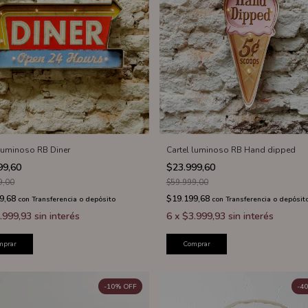
 luminoso RB Diner
Cartel luminoso RB Hand dipped
99,60
$23.999,60
9,00
$59.999,00
9,68
$19.199,68
con
Transferencia o depósito
con
Transferencia o depósit
.999,93
sin interés
6
x
$3.999,93
sin interés
mprar
Comprar
-
10
%
OFF
-
40