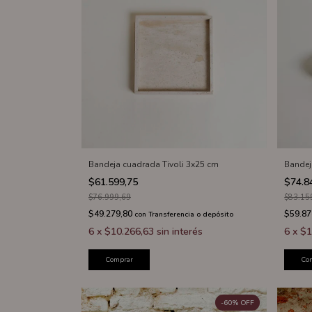
Bandeja cuadrada Tivoli 3x25 cm
Bandej
$61.599,75
$74.8
$76.999,69
$83.15
$49.279,80
$59.87
con
Transferencia o depósito
6
x
$10.266,63
sin interés
6
x
$1
Comprar
Co
-
60
%
OFF