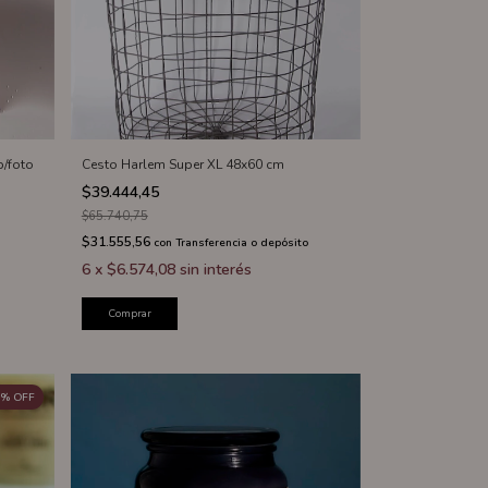
p/foto
Cesto Harlem Super XL 48x60 cm
$39.444,45
$65.740,75
$31.555,56
con
Transferencia o depósito
6
x
$6.574,08
sin interés
Comprar
%
OFF