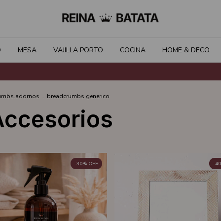
O
MESA
VAJILLA PORTO
COCINA
HOME & DECO
umbs.adornos
.
breadcrumbs.generico
Accesorios
-
30
%
OFF
-
40