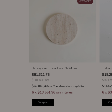
-
20
%
OFF
Bandeja redonda Tivoli 3x24 cm
Traba 
$81.311,75
$18.2
$101.639,69
$30.47
$65.049,40
$14.62
con
Transferencia o depósito
6
x
$13.551,96
sin interés
6
x
$3
Comprar
Co