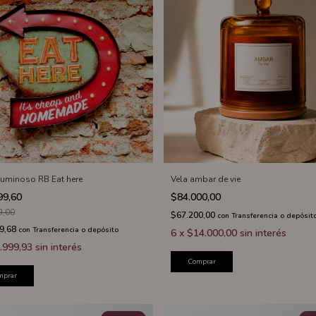
 luminoso RB Eat here
Vela ambar de vie
99,60
$84.000,00
9,00
$67.200,00
con
Transferencia o depósit
9,68
con
Transferencia o depósito
6
x
$14.000,00
sin interés
.999,93
sin interés
Comprar
mprar