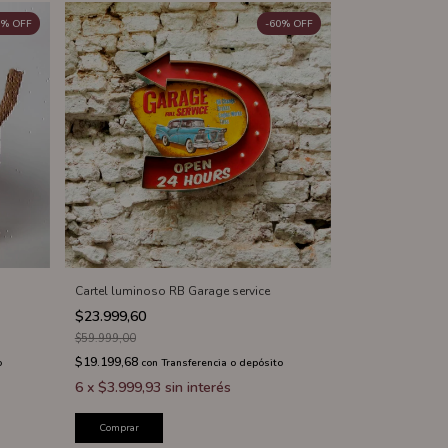
%
OFF
-
60
%
OFF
Cartel luminoso RB Garage service
$23.999,60
$59.999,00
$19.199,68
o
con
Transferencia o depósito
6
x
$3.999,93
sin interés
Comprar