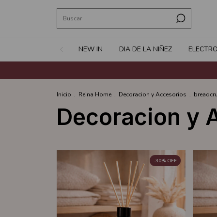
NEW IN
DIA DE LA NIÑEZ
ELECTR
Inicio
.
Reina Home
.
Decoracion y Accesorios
.
breadcr
Decoracion y 
-
30
%
OFF