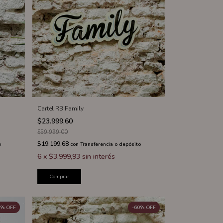
Cartel RB Family
$23.999,60
$59.999,00
$19.199,68
o
con
Transferencia o depósito
6
x
$3.999,93
sin interés
Comprar
%
OFF
-
60
%
OFF