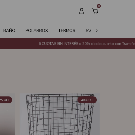
0
BAÑO
POLARBOX
TERMOS
JARDÍN
SALE
6 CUOTAS SIN INTERÉS o 20% de descuento con Transferencia Bancaria (Exc
%
OFF
-
40
%
OFF