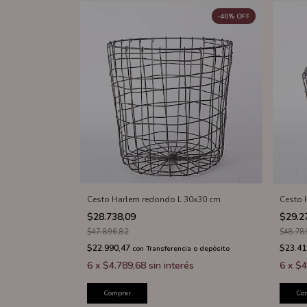
-
40
%
OFF
Cesto Harlem redondo L 30x30 cm
Cesto 
$28.738,09
$29.2
$47.896,82
$48.78
$22.990,47
$23.41
con
Transferencia o depósito
6
x
$4.789,68
sin interés
6
x
$4
Comprar
Co