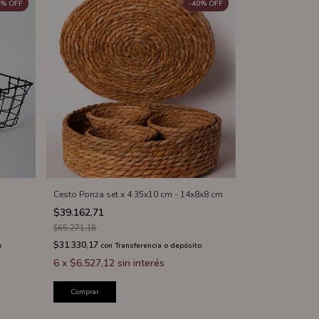
%
OFF
-
40
%
OFF
Cesto Ponza set x 4 35x10 cm - 14x8x8 cm
$39.162,71
$65.271,18
$31.330,17
o
con
Transferencia o depósito
6
x
$6.527,12
sin interés
Comprar