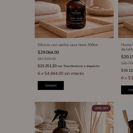
Difusor con varilla casa reina 300ml
Home s
de lech
$29.064,00
$20.1
$41.520,00
$28.79
$23.251,20
con
Transferencia o depósito
$16.12
6
x
$4.844,00
sin interés
6
x
$3
Comprar
Co
-
30
%
OFF