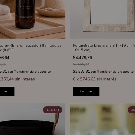
pray RB (aromatizador) flan c/dulce
Portaretrato Lino arena S 14x19 cm (
e (lt)/DE
10x15 cm)
56,64
$4.479,76
5,20
$7.466,27
5,31
$3.583,81
con
Transferencia o depósito
con
Transferencia o depósito
.359,44
sin interés
6
x
$746,63
sin interés
mprar
Comprar
-
40
%
OFF
-
30