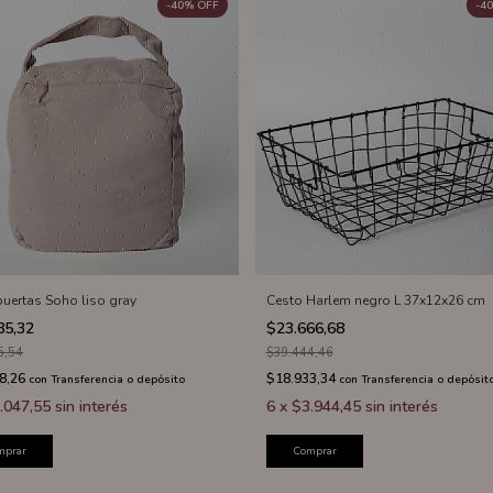
-
40
%
OFF
-
40
puertas Soho liso gray
Cesto Harlem negro L 37x12x26 cm
85,32
$23.666,68
5,54
$39.444,46
8,26
$18.933,34
con
Transferencia o depósito
con
Transferencia o depósit
.047,55
sin interés
6
x
$3.944,45
sin interés
mprar
Comprar