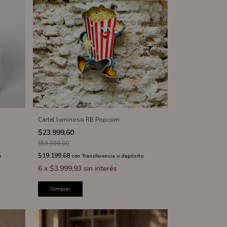
Cartel luminoso RB Popcorn
$23.999,60
$59.999,00
$19.199,68
o
con
Transferencia o depósito
6
x
$3.999,93
sin interés
Comprar