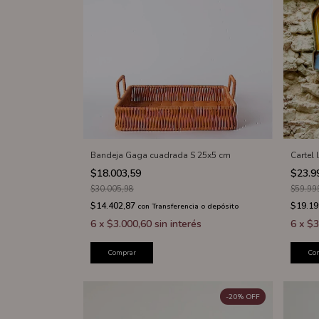
Bandeja Gaga cuadrada S 25x5 cm
Cartel
$18.003,59
$23.9
$30.005,98
$59.99
$14.402,87
$19.19
con
Transferencia o depósito
6
x
$3.000,60
sin interés
6
x
$3
Comprar
Co
-
20
%
OFF