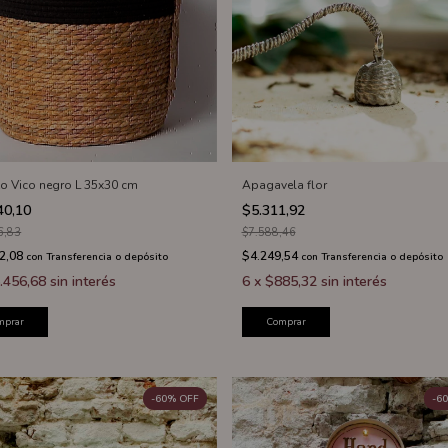
o Vico negro L 35x30 cm
Apagavela flor
40,10
$5.311,92
6,83
$7.588,46
2,08
$4.249,54
con
Transferencia o depósito
con
Transferencia o depósito
.456,68
sin interés
6
x
$885,32
sin interés
mprar
Comprar
-
60
%
OFF
-
60