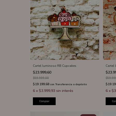
Cartel luminoso RB Cupcakes
Cartel
$23.999,60
$23.9
$59.999,00
$59.99
$19.199,68
$19.19
con
Transferencia o depósito
6
x
$3.999,93
sin interés
6
x
$3
Comprar
Co