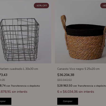
-
40
%
OFF
-
40
Harlem cuadrado L 30x30 cm
Canasto Vico negro S 25x20 cm
73,43
$36.204,38
9,05
$60.340,63
8,74
$28.963,50
con
Transferencia o depósito
con
Transferencia o depósit
.878,91
sin interés
6
x
$6.034,06
sin interés
mprar
Comprar