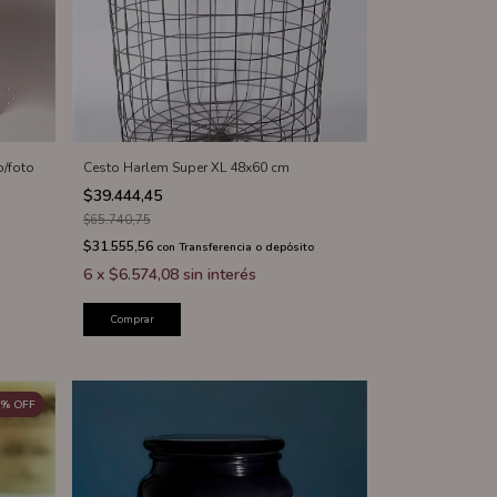
p/foto
Cesto Harlem Super XL 48x60 cm
$39.444,45
$65.740,75
$31.555,56
con
Transferencia o depósito
6
x
$6.574,08
sin interés
Comprar
%
OFF