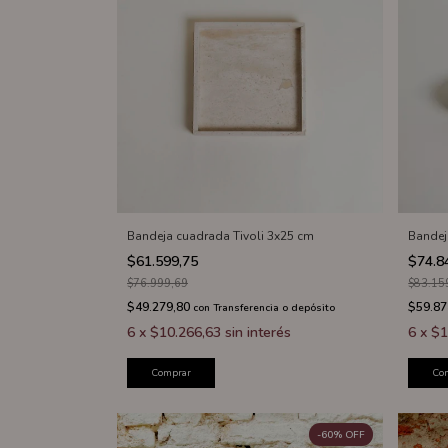
Bandeja cuadrada Tivoli 3x25 cm
Bandej
$61.599,75
$74.8
$76.999,69
$83.15
$49.279,80
$59.87
con
Transferencia o depósito
6
x
$10.266,63
sin interés
6
x
$1
Comprar
Co
-
60
%
OFF