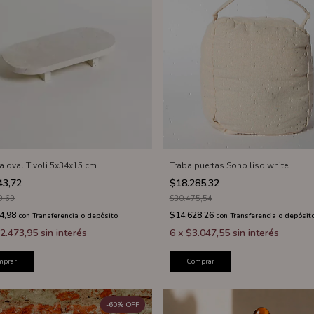
a oval Tivoli 5x34x15 cm
Traba puertas Soho liso white
43,72
$18.285,32
9,69
$30.475,54
4,98
$14.628,26
con
Transferencia o depósito
con
Transferencia o depósit
2.473,95
sin interés
6
x
$3.047,55
sin interés
mprar
Comprar
-
60
%
OFF