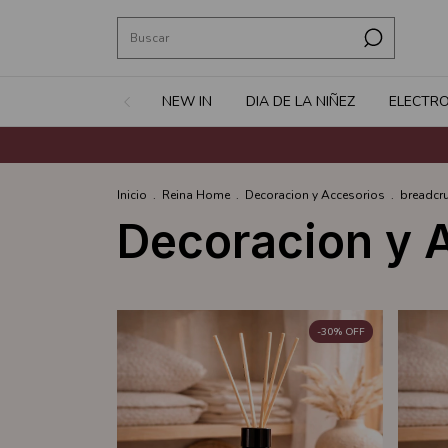
NEW IN
DIA DE LA NIÑEZ
ELECTR
Inicio
.
Reina Home
.
Decoracion y Accesorios
.
breadcr
Decoracion y 
-
30
%
OFF