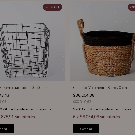
-
40
%
OFF
-
40
Harlem cuadrado L 30x30 cm
Canasto Vico negro S 25x20 cm
73,43
$36.204,38
9,05
$60.340,63
8,74
$28.963,50
con
Transferencia o depósito
con
Transferencia o depósit
.878,91
sin interés
6
x
$6.034,06
sin interés
mprar
Comprar