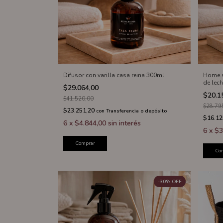
Difusor con varilla casa reina 300ml
Home s
de lech
$29.064,00
$20.1
$41.520,00
$28.79
$23.251,20
con
Transferencia o depósito
$16.12
6
x
$4.844,00
sin interés
6
x
$3
Comprar
Co
-
30
%
OFF