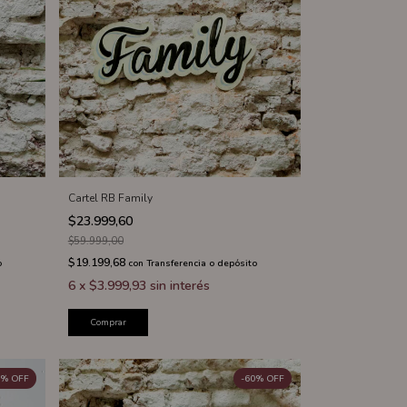
Cartel RB Family
$23.999,60
$59.999,00
$19.199,68
o
con
Transferencia o depósito
6
x
$3.999,93
sin interés
Comprar
%
OFF
-
60
%
OFF