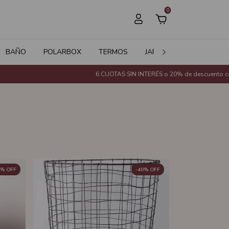
0
BAÑO
POLARBOX
TERMOS
JARDÍN
SALE
6 CUOTAS SIN INTERÉS o 20% de descuento con Transferencia Bancar
%
OFF
-
40
%
OFF