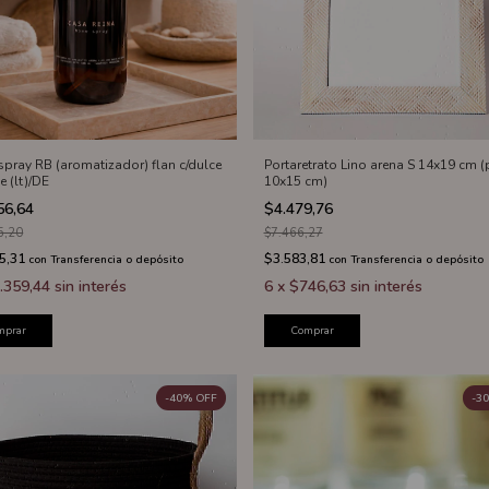
pray RB (aromatizador) flan c/dulce
Portaretrato Lino arena S 14x19 cm (
e (lt)/DE
10x15 cm)
56,64
$4.479,76
5,20
$7.466,27
5,31
$3.583,81
con
Transferencia o depósito
con
Transferencia o depósito
.359,44
sin interés
6
x
$746,63
sin interés
mprar
Comprar
-
40
%
OFF
-
30