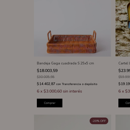
Bandeja Gaga cuadrada S 25x5 cm
Cartel
$18.003,59
$23.9
$30.005,98
$59.99
$14.402,87
$19.19
con
Transferencia o depósito
6
x
$3.000,60
sin interés
6
x
$3
Comprar
Co
-
20
%
OFF