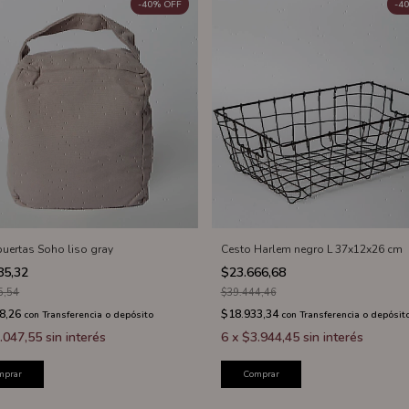
-
40
%
OFF
-
40
puertas Soho liso gray
Cesto Harlem negro L 37x12x26 cm
85,32
$23.666,68
5,54
$39.444,46
8,26
$18.933,34
con
Transferencia o depósito
con
Transferencia o depósit
.047,55
sin interés
6
x
$3.944,45
sin interés
mprar
Comprar