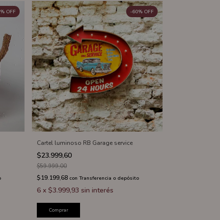
%
OFF
-
60
%
OFF
Cartel luminoso RB Garage service
$23.999,60
$59.999,00
$19.199,68
o
con
Transferencia o depósito
6
x
$3.999,93
sin interés
Comprar