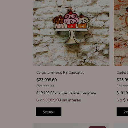
Cartel luminoso RB Cupcakes
Cartel
$23.999,60
$23.9
$59.999,00
$59.99
$19.199,68
$19.19
con
Transferencia o depósito
6
x
$3.999,93
sin interés
6
x
$3
Comprar
Co