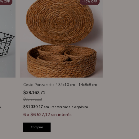
%
OFF
-
40
%
OFF
Cesto Ponza set x 4 35x10 cm - 14x8x8 cm
$39.162,71
$65.271,18
$31.330,17
o
con
Transferencia o depósito
6
x
$6.527,12
sin interés
Comprar