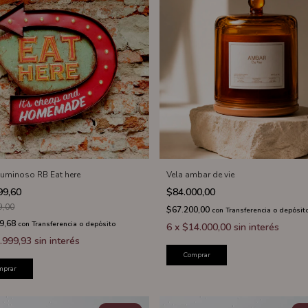
 luminoso RB Eat here
Vela ambar de vie
99,60
$84.000,00
9,00
$67.200,00
con
Transferencia o depósit
9,68
con
Transferencia o depósito
6
x
$14.000,00
sin interés
.999,93
sin interés
Comprar
mprar