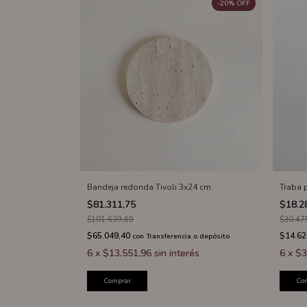
-
20
%
OFF
Bandeja redonda Tivoli 3x24 cm
Traba 
$81.311,75
$18.2
$101.639,69
$30.47
$65.049,40
$14.62
con
Transferencia o depósito
6
x
$13.551,96
sin interés
6
x
$3
Comprar
Co