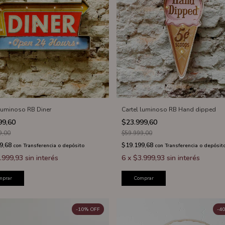
 luminoso RB Diner
Cartel luminoso RB Hand dipped
99,60
$23.999,60
9,00
$59.999,00
9,68
$19.199,68
con
Transferencia o depósito
con
Transferencia o depósit
.999,93
sin interés
6
x
$3.999,93
sin interés
mprar
Comprar
-
10
%
OFF
-
40