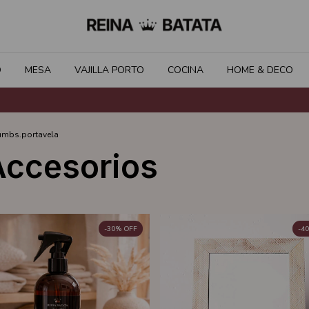
O
MESA
VAJILLA PORTO
COCINA
HOME & DECO
umbs.portavela
Accesorios
-
30
%
OFF
-
40