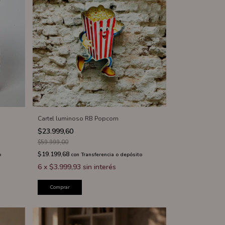
Cartel luminoso RB Popcorn
$23.999,60
$59.999,00
$19.199,68
o
con
Transferencia o depósito
6
x
$3.999,93
sin interés
Comprar