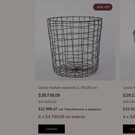
-
40
%
OFF
Cesto Harlem redondo L 30x30 cm
Cesto 
$28.738,09
$29.2
$47.896,82
$48.78
$22.990,47
$23.41
con
Transferencia o depósito
6
x
$4.789,68
sin interés
6
x
$4
Comprar
Co