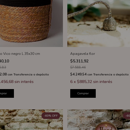
o Vico negro L 35x30 cm
Apagavela flor
40,10
$5.311,92
6,83
$7.588,46
2,08
$4.249,54
con
Transferencia o depósito
con
Transferencia o depósito
.456,68
sin interés
6
x
$885,32
sin interés
mprar
Comprar
-
60
%
OFF
-
60