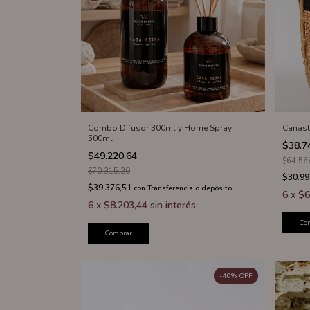
Combo Difusor 300ml y Home Spray
Canast
500ml
$38.7
$49.220,64
$64.56
$70.315,20
$30.99
$39.376,51
con
Transferencia o depósito
6
x
$6
6
x
$8.203,44
sin interés
Co
Comprar
-
40
%
OFF