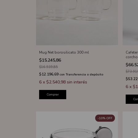
Mug Net borosilicato 300 ml
Cafete
corcho
$15.245,86
$66.5
$16.939,85
$73.91
$12.196,69
con
Transferencia o depósito
$53.22
6
x
$2.540,98
sin interés
6
x
$1
Comprar
Co
-
10
%
OFF