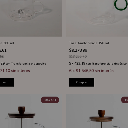
ea 260 ml
Taza Anillo Verde 350 ml
6,61
$9.278,99
,58
$13.255,70
,29
$7.423,19
con
Transferencia o depósito
con
Transferencia o depósito
71,10
sin interés
6
x
$1.546,50
sin interés
mprar
Comprar
-
10
%
OFF
-
10