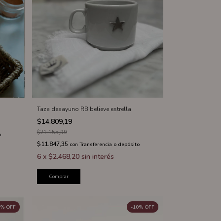
Taza desayuno RB believe estrella
$14.809,19
$21.155,99
o
$11.847,35
con
Transferencia o depósito
6
x
$2.468,20
sin interés
Comprar
%
OFF
-
10
%
OFF