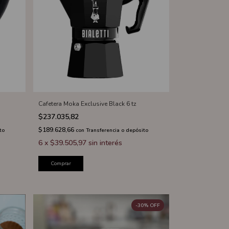
Cafetera Moka Exclusive Black 6 tz
$237.035,82
$189.628,66
to
con
Transferencia o depósito
6
x
$39.505,97
sin interés
Comprar
-
30
%
OFF