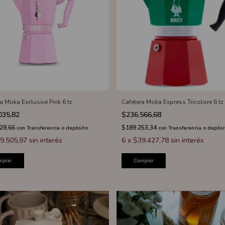
a Moka Exclusive Pink 6 tz
Cafetera Moka Express Tricolore 6 tz
035,82
$236.566,68
628,66
$189.253,34
con
Transferencia o depósito
con
Transferencia o depósi
9.505,97
sin interés
6
x
$39.427,78
sin interés
mprar
Comprar