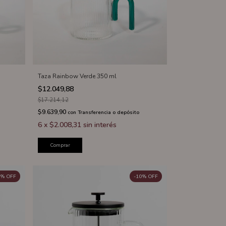
Taza Rainbow Verde 350 ml
$12.049,88
$17.214,12
$9.639,90
con
Transferencia o depósito
6
x
$2.008,31
sin interés
Comprar
%
OFF
-
10
%
OFF