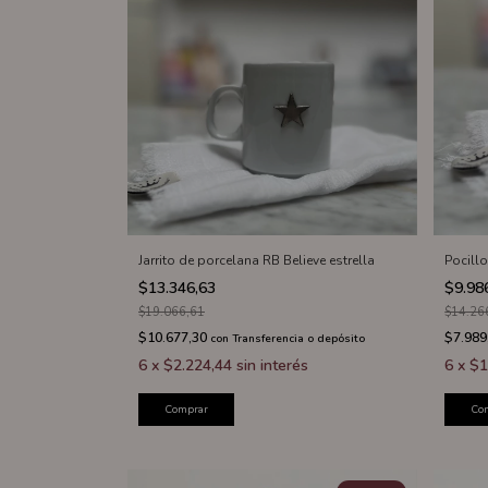
Jarrito de porcelana RB Believe estrella
Pocillo
$13.346,63
$9.98
$19.066,61
$14.26
$10.677,30
$7.989
con
Transferencia o depósito
6
x
$2.224,44
sin interés
6
x
$1
Comprar
Co