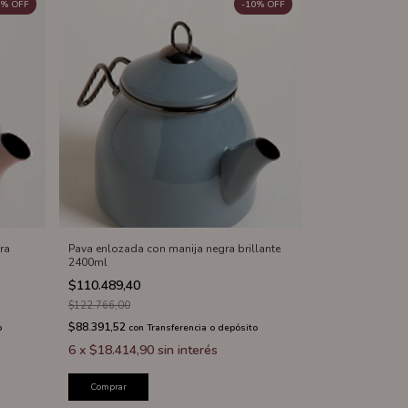
%
OFF
-
10
%
OFF
ra
Pava enlozada con manija negra brillante
2400ml
$110.489,40
$122.766,00
$88.391,52
o
con
Transferencia o depósito
6
x
$18.414,90
sin interés
Comprar