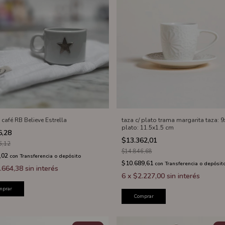
 café RB Believe Estrella
taza c/ plato trama margarita taza: 
plato: 11.5x1.5 cm
6,28
$13.362,01
6,12
$14.846,68
,02
con
Transferencia o depósito
$10.689,61
con
Transferencia o depósit
.664,38
sin interés
6
x
$2.227,00
sin interés
mprar
Comprar