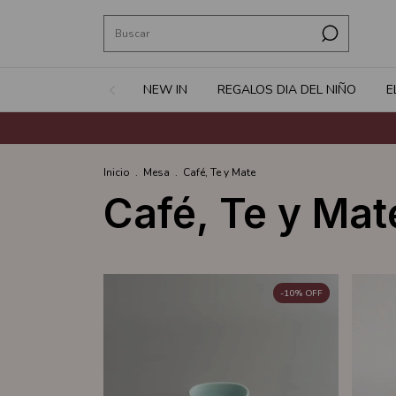
NEW IN
REGALOS DIA DEL NIÑO
E
Inicio
.
Mesa
.
Café, Te y Mate
Café, Te y Mat
-
10
%
OFF