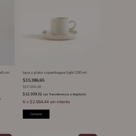
9x6 cm
taza y plato copenhague light 100 ml
$15.386,65
$17.096,28
$12.309,32
con
Transferencia o depósito
o
6
x
$2.564,44
sin interés
Comprar