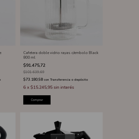
e
Cafetera doble vidrio rayas c/embolo Black
800 ml
$91.475,72
$101.639,69
$73.180,58
o
con
Transferencia o depósito
6
x
$15.245,95
sin interés
Comprar