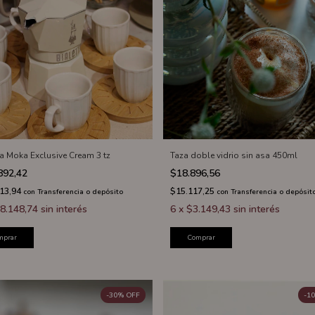
ra Moka Exclusive Cream 3 tz
Taza doble vidrio sin asa 450ml
892,42
$18.896,56
113,94
$15.117,25
con
Transferencia o depósito
con
Transferencia o depósit
8.148,74
sin interés
6
x
$3.149,43
sin interés
mprar
Comprar
-
30
%
OFF
-
10