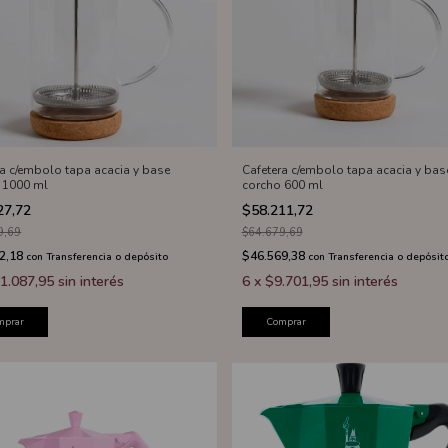
ra c/embolo tapa acacia y base
Cafetera c/embolo tapa acacia y bas
 1000 ml
corcho 600 ml
27,72
$58.211,72
9,69
$64.679,69
2,18
$46.569,38
con
Transferencia o depósito
con
Transferencia o depósit
1.087,95
sin interés
6
x
$9.701,95
sin interés
mprar
Comprar