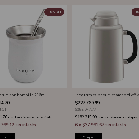
-
10
%
OFF
-
10
akura con bombilla 236ml
Jarra termica bodum chambord off w
14,70
$227.769,99
4,11
$253.077,77
1,76
$182.215,99
con
Transferencia o depósito
con
Transferencia o depósi
.769,12
sin interés
6
x
$37.961,67
sin interés
mprar
Comprar