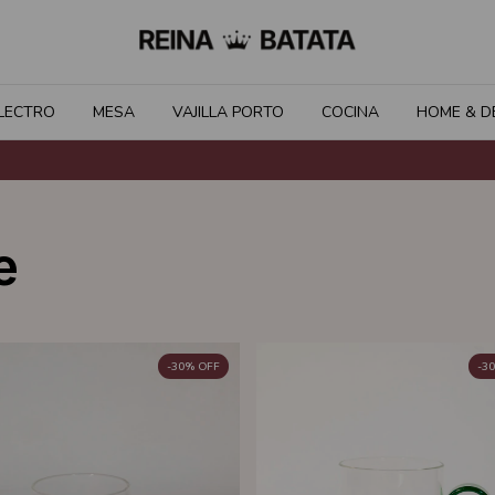
LECTRO
MESA
VAJILLA PORTO
COCINA
HOME & D
e
-
30
%
OFF
-
30