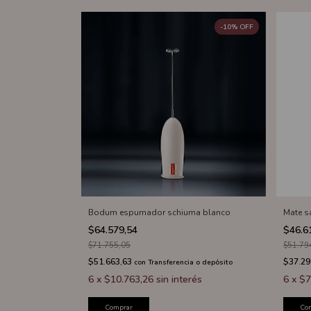
-
10
%
OFF
Bodum espumador schiuma blanco
Mate s
$64.579,54
$46.6
$71.755,05
$51.79
$51.663,63
$37.29
con
Transferencia o depósito
6
x
$10.763,26
sin interés
6
x
$7
Comprar
Co