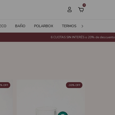
0
ECO
BAÑO
POLARBOX
TERMOS
JARDÍN
SALE
6 CUOTAS SIN INTERÉS o 20% de descuento con Transferencia 
%
OFF
-
30
%
OFF