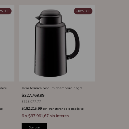
%
OFF
-
10
%
OFF
hite
Jarra termica bodum chambord negra
$227.769,99
$253.077,77
$182.215,99
to
con
Transferencia o depósito
6
x
$37.961,67
sin interés
Comprar