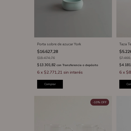
Porta sobre de azucar York
Taza T
$16.627,28
$5.22
$18.474,76
$7.466
$13.301,82
$4.181
con
Transferencia o depósito
6
x
$2.771,21
sin interés
6
x
$8
Comprar
Co
-
10
%
OFF