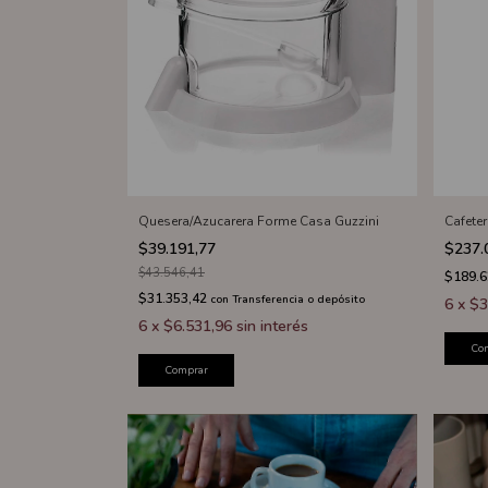
Quesera/Azucarera Forme Casa Guzzini
Cafeter
$39.191,77
$237.
$43.546,41
$189.
$31.353,42
con
Transferencia o depósito
6
x
$3
6
x
$6.531,96
sin interés
Co
Comprar