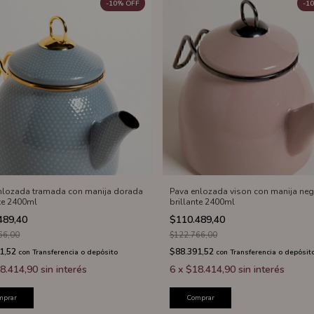
-
10
%
OFF
-
10
nlozada tramada con manija dorada
Pava enlozada vison con manija neg
nte 2400ml
brillante 2400ml
489,40
$110.489,40
66,00
$122.766,00
1,52
$88.391,52
con
Transferencia o depósito
con
Transferencia o depósit
8.414,90
sin interés
6
x
$18.414,90
sin interés
mprar
Comprar