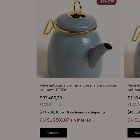
-
10
%
OFF
Pava enlozada tramada con manija dorada
Pava e
brillante 1300ml
brilla
$93.485,20
$110.
$103.872,45
$122.7
$74.788,16
$88.39
con
Transferencia o depósito
6
x
$15.580,87
sin interés
6
x
$1
Comprar
Co