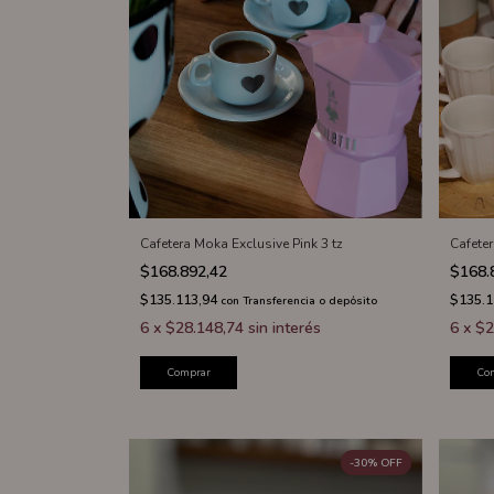
Cafetera Moka Exclusive Pink 3 tz
Cafete
$168.892,42
$168.
$135.113,94
$135.
con
Transferencia o depósito
6
x
$28.148,74
sin interés
6
x
$2
Comprar
Co
-
30
%
OFF