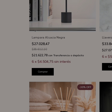
Lampara Alsacia Negra
Llavero
$27.028,47
$33.8
$38.612,10
$27.07
$21.622,78
con
Transferencia o depósito
6
x
$5
6
x
$4.504,75
sin interés
Co
Comprar
-
30
%
OFF