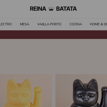
LECTRO
MESA
VAJILLA PORTO
COCINA
HOME & D
6 C