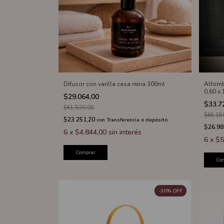
Difusor con varilla casa reina 300ml
Alfomb
0,60 x
$29.064,00
$33.7
$41.520,00
$48.18
$23.251,20
con
Transferencia o depósito
$26.98
6
x
$4.844,00
sin interés
6
x
$5
Comprar
Co
-
30
%
OFF