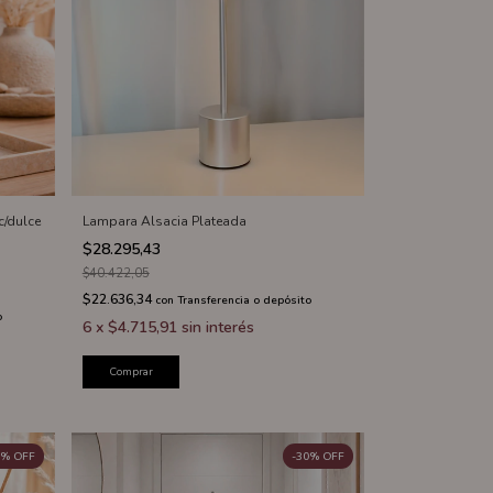
c/dulce
Lampara Alsacia Plateada
$28.295,43
$40.422,05
$22.636,34
con
Transferencia o depósito
o
6
x
$4.715,91
sin interés
Comprar
%
OFF
-
30
%
OFF