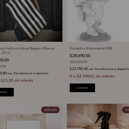
ra Vinilica Lisboa Negra y Blanca
Proyector Astronauta USB
 1,20 m
$28.490,50
26,00
$29.990,00
0,00
$22.792,40
con
Transferencia o depósit
0,80
con
Transferencia o depósito
6
x
$4.748,42
sin interés
.621,00
sin interés
Comprar
mprar
-
40
%
OFF
-
30