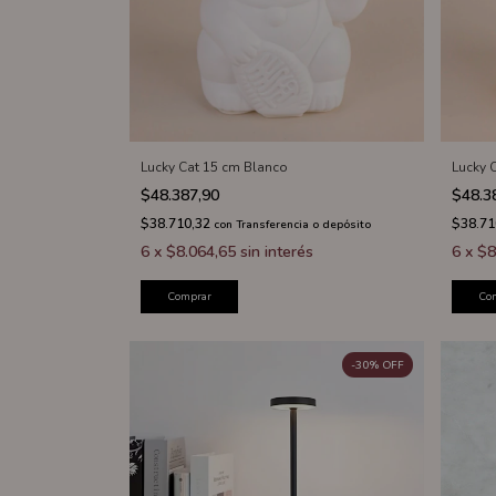
Lucky Cat 15 cm Blanco
Lucky 
$48.387,90
$48.3
$38.710,32
$38.71
con
Transferencia o depósito
6
x
$8.064,65
sin interés
6
x
$8
Comprar
Co
-
30
%
OFF