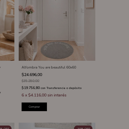
y
Alfombra You are beautiful 60x60
$24.696,00
$35.280,00
$19.756,80
con
Transferencia o depósito
o
6
x
$4.116,00
sin interés
Comprar