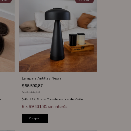
%
OFF
-
30
%
OFF
Lampara Antillas Negra
$56.590,87
$80.844,10
$45.272,70
o
con
Transferencia o depósito
6
x
$9.431,81
sin interés
Comprar