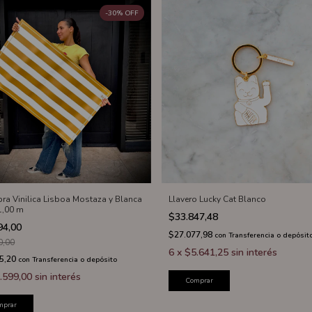
-
30
%
OFF
ra Vinilica Lisboa Mostaza y Blanca
Llavero Lucky Cat Blanco
 1,00 m
$33.847,48
94,00
$27.077,98
con
Transferencia o depósit
0,00
6
x
$5.641,25
sin interés
5,20
con
Transferencia o depósito
.599,00
sin interés
Comprar
mprar