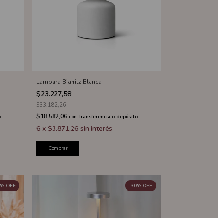
Lampara Biarritz Blanca
$23.227,58
$33.182,26
$18.582,06
o
con
Transferencia o depósito
6
x
$3.871,26
sin interés
Comprar
%
OFF
-
30
%
OFF