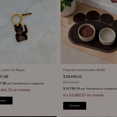
-
30
o Lucky Cat Negro
Felpudo forma huella 45x60
47,48
$18.495,42
$26.422,03
7,98
con
Transferencia o depósito
$14.796,34
con
Transferencia o depósit
.641,25
sin interés
6
x
$3.082,57
sin interés
mprar
Comprar