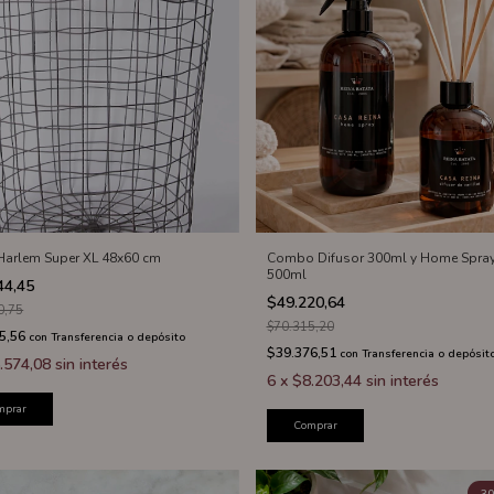
Harlem Super XL 48x60 cm
Combo Difusor 300ml y Home Spra
500ml
44,45
$49.220,64
0,75
$70.315,20
5,56
con
Transferencia o depósito
$39.376,51
con
Transferencia o depósit
.574,08
sin interés
6
x
$8.203,44
sin interés
mprar
Comprar