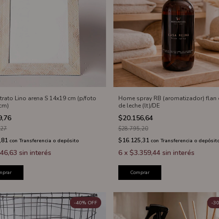
trato Lino arena S 14x19 cm (p/foto
Home spray RB (aromatizador) flan 
cm)
de leche (lt)/DE
9,76
$20.156,64
,27
$28.795,20
,81
$16.125,31
con
Transferencia o depósito
con
Transferencia o depósit
46,63
sin interés
6
x
$3.359,44
sin interés
mprar
Comprar
-
40
%
OFF
-
30