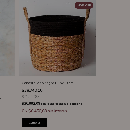
-
40
%
OFF
Canasto Vico negro L 35x30 cm
$38.740,10
$64.566,83
o
$30.992,08
con
Transferencia o depósito
6
x
$6.456,68
sin interés
Comprar