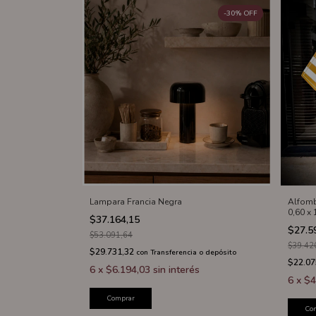
-
30
%
OFF
Lampara Francia Negra
Alfomb
0,60 x
$37.164,15
$27.5
$53.091,64
$39.42
$29.731,32
con
Transferencia o depósito
$22.07
6
x
$6.194,03
sin interés
6
x
$4
Comprar
Co