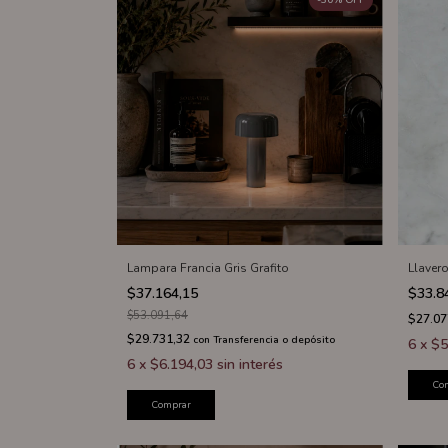
-
30
%
OFF
Lampara Francia Gris Grafito
Llaver
$37.164,15
$33.8
$53.091,64
$27.07
$29.731,32
con
Transferencia o depósito
6
x
$5
6
x
$6.194,03
sin interés
Co
Comprar