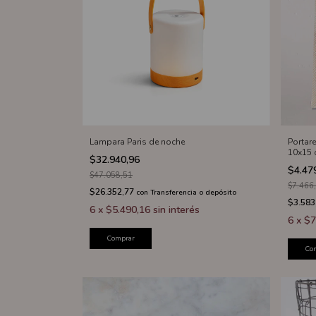
Lampara Paris de noche
Portare
10x15 
$32.940,96
$4.47
$47.058,51
$7.466
$26.352,77
con
Transferencia o depósito
$3.583
6
x
$5.490,16
sin interés
6
x
$7
Comprar
Co