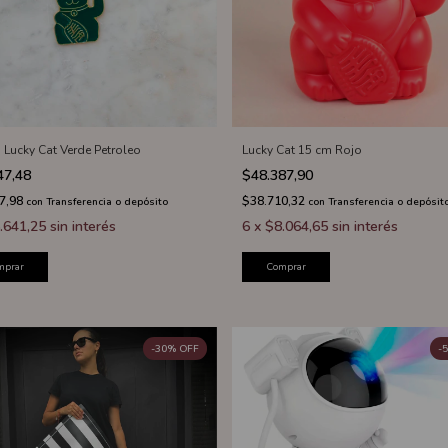
 Lucky Cat Verde Petroleo
Lucky Cat 15 cm Rojo
47,48
$48.387,90
7,98
$38.710,32
con
Transferencia o depósito
con
Transferencia o depósit
.641,25
sin interés
6
x
$8.064,65
sin interés
mprar
Comprar
-
30
%
OFF
-
5