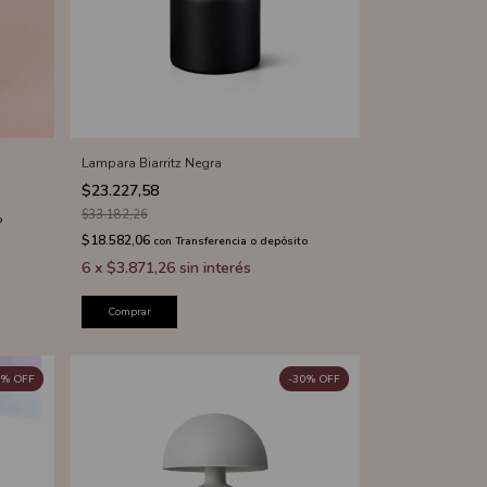
Lampara Biarritz Negra
$23.227,58
$33.182,26
o
$18.582,06
con
Transferencia o depósito
6
x
$3.871,26
sin interés
Comprar
%
OFF
-
30
%
OFF