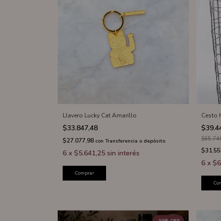
Llavero Lucky Cat Amarillo
Cesto 
$33.847,48
$39.4
$65.74
$27.077,98
con
Transferencia o depósito
$31.55
6
x
$5.641,25
sin interés
6
x
$6
Comprar
Co