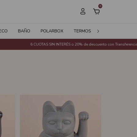
0
ECO
BAÑO
POLARBOX
TERMOS
JARDÍN
SALE
UOTAS SIN INTERÉS o 20% de descuento con Transferencia Bancaria (Excepto