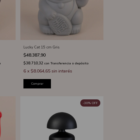
Lucky Cat 15 cm Gris
$48.387,90
$38.710,32
o
con
Transferencia o depósito
6
x
$8.064,65
sin interés
Comprar
-
30
%
OFF