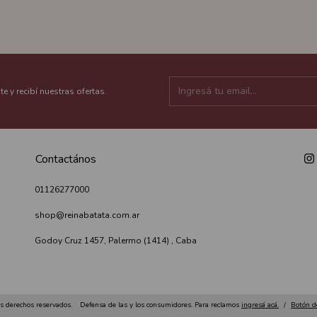
te y recibí nuestras ofertas.
Contactános
01126277000
shop@reinabatata.com.ar
Godoy Cruz 1457, Palermo (1414) , Caba
s derechos reservados.
Defensa de las y los consumidores. Para reclamos
ingresá acá.
/
Botón d