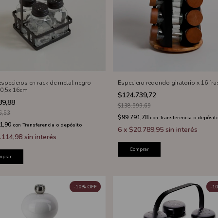
especieros en rack de metal negro
Especiero redondo giratorio x 16 fr
10,5x 16cm
$124.739,72
89,88
$138.599,69
6,53
$99.791,78
con
Transferencia o depósit
1,90
con
Transferencia o depósito
6
x
$20.789,95
sin interés
.114,98
sin interés
Comprar
mprar
-
10
%
OFF
-
10