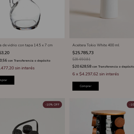
a de vidrio con tapa 14.5 x 7 cm
Aceitera Tokio White 400 ml
63,20
$25.785,73
$28.650,81
0,56
con
Transferencia o depósito
$20.628,58
con
Transferencia o depósit
.477,20
sin interés
6
x
$4.297,62
sin interés
mprar
Comprar
-
10
%
OFF
-
10