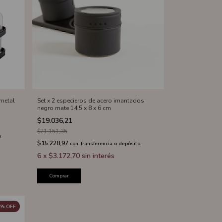
metal
Set x 2 especieros de acero imantados
negro mate 14.5 x 8 x 6 cm
$19.036,21
$21.151,35
o
$15.228,97
con
Transferencia o depósito
6
x
$3.172,70
sin interés
Comprar
%
OFF