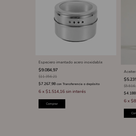
Especiero imantado acero inoxidable
$9.084,97
Aceite
$11.356,21
$5.23
$7.267,98
con
Transferencia o depósito
$5.816
6
x
$1.514,16
sin interés
$4.188
6
x
$8
Comprar
Co