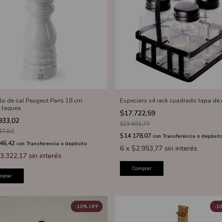
llo de sal Peugeot Paris 18 cm
Especiero x4 rack cuadrado tapa de 
 laquea
$17.722,59
933,02
$19.691,77
47,80
$14.178,07
con
Transferencia o depósit
946,42
con
Transferencia o depósito
6
x
$2.953,77
sin interés
3.322,17
sin interés
Comprar
mprar
-
10
%
OFF
-
10