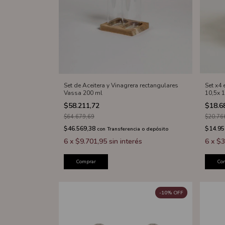
Set de Aceitera y Vinagrera rectangulares
Set x4 
Vassa 200 ml
10,5x 
$58.211,72
$18.6
$64.679,69
$20.76
$46.569,38
$14.95
con
Transferencia o depósito
6
x
$9.701,95
sin interés
6
x
$3
Comprar
Co
-
10
%
OFF