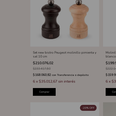
Set new bistro Peugeot molinillo pimienta y
Molini
sal 10 cm
blanco
$210.076,02
$199.
$233.417,80
$222.1
$168.060,82
$159.
con
Transferencia o depósito
6
x
$35.012,67
sin interés
6
x
$3
Comprar
Co
-
20
%
OFF