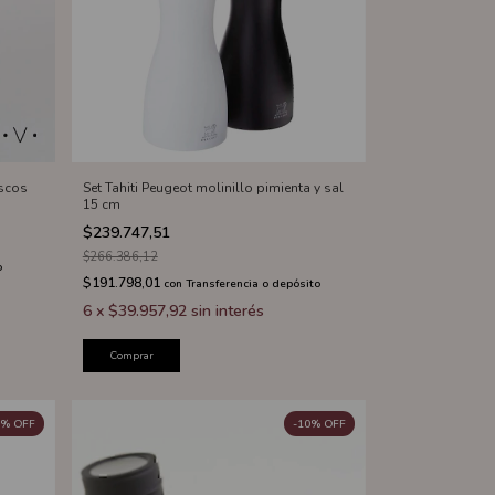
ascos
Set Tahiti Peugeot molinillo pimienta y sal
15 cm
$239.747,51
$266.386,12
o
$191.798,01
con
Transferencia o depósito
6
x
$39.957,92
sin interés
Comprar
%
OFF
-
10
%
OFF