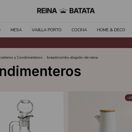
O
MESA
VAJILLA PORTO
COCINA
HOME & DECO
ceiteros y Condimenteros
.
breadcrumbs.elegido-de-reina
ondimenteros
-
10