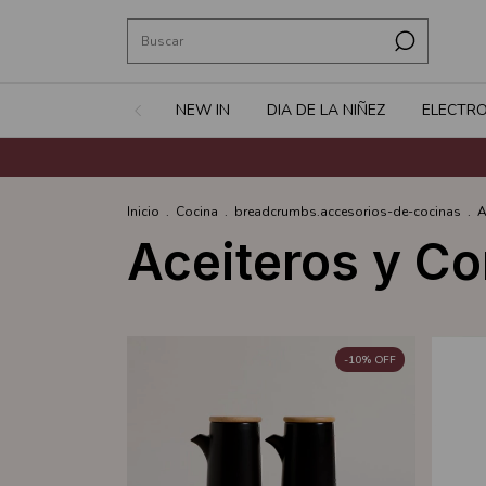
NEW IN
DIA DE LA NIÑEZ
ELECTR
Inicio
.
Cocina
.
breadcrumbs.accesorios-de-cocinas
.
A
Aceiteros y C
-
10
%
OFF