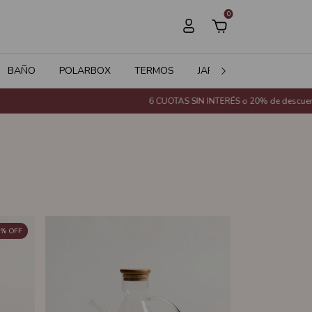
0
BAÑO
POLARBOX
TERMOS
JARDÍN
SALE
6 CUOTAS SIN INTERÉS o 20% de descuento con Tran
%
OFF