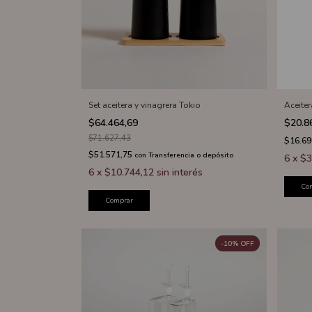
Set aceitera y vinagrera Tokio
Aceiter
$64.464,69
$20.8
$71.627,43
$16.69
$51.571,75
con
Transferencia o depósito
6
x
$3
6
x
$10.744,12
sin interés
Co
Comprar
-
10
%
OFF