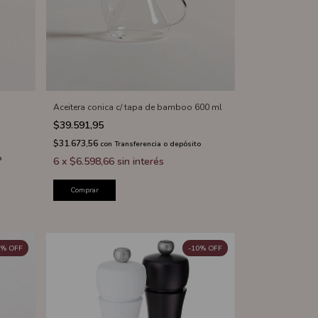
Aceitera conica c/ tapa de bamboo 600 ml
$39.591,95
$31.673,56
con
Transferencia o depósito
o
6
x
$6.598,66
sin interés
Comprar
%
OFF
-
10
%
OFF