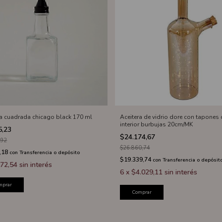
ra cuadrada chicago black 170 ml
Aceitera de vidrio dore con tapones
interior burbujas 20cm/MK
5,23
$24.174,67
,92
$26.860,74
,18
con
Transferencia o depósito
$19.339,74
con
Transferencia o depósit
72,54
sin interés
6
x
$4.029,11
sin interés
mprar
Comprar