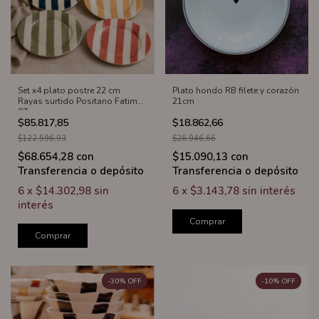
Set x4 plato postre 22 cm
Plato hondo RB filete y corazón
Rayas surtido Positano Fatima
21cm
07
$85.817,85
$18.862,66
$122.596,93
$26.946,66
$68.654,28
con
$15.090,13
con
Transferencia o depósito
Transferencia o depósito
6
x
$14.302,98
sin
6
x
$3.143,78
sin interés
interés
Comprar
Comprar
-
30
%
OFF
-
10
%
OFF