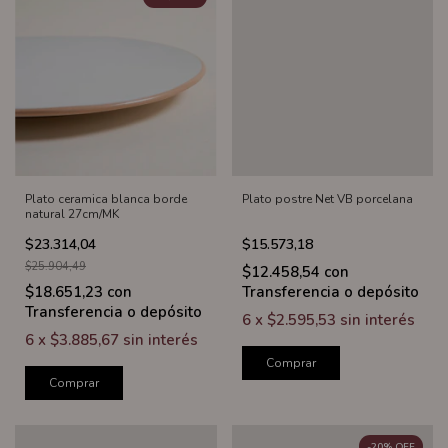
Plato ceramica blanca borde
Plato postre Net VB porcelana
natural 27cm/MK
$23.314,04
$15.573,18
$25.904,49
$12.458,54
con
$18.651,23
con
Transferencia o depósito
Transferencia o depósito
6
x
$2.595,53
sin interés
6
x
$3.885,67
sin interés
Comprar
Comprar
-
20
%
OFF