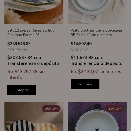
Set x12 piezas Rayas surtido
Plato postre/entrada porcelana
Positano Fatima 03
RB Reina 19 cm diametro
$259.546,67
$14.592,40
$370.780,96
$20.846,28
$207.637,34
con
$11.673,92
con
Transferencia o depósito
Transferencia o depósito
6
x
$43.257,78
sin
6
x
$2.432,07
sin interés
interés
Comprar
Comprar
-
30
%
OFF
-
30
%
OFF