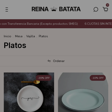
0
ncia Bancaria (Excepto productos SMEG)
6 CUOTAS SIN INTERÉS o 20% de d
Inicio
.
Mesa
.
Vajilla
.
Platos
Platos
Ordenar
-
30
%
OFF
-
10
%
OFF