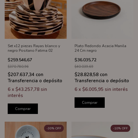
Set x12 piezas Rayas blanco y
Plato Redondo Acacia Manila
negro Positano Fatima 02
24 Cm negro
$259.546,67
$36.035,72
$370.780,96
$40.039,69
$207.637,34
con
$28.828,58
con
Transferencia o depósito
Transferencia o depósito
6
x
$43.257,78
sin
6
x
$6.005,95
sin interés
interés
Comprar
Comprar
-
30
%
OFF
-
10
%
OFF