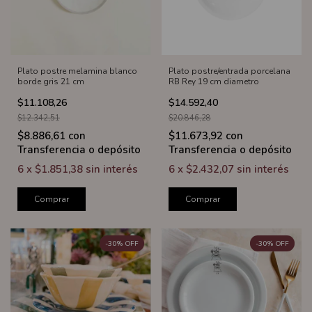
Plato postre melamina blanco
Plato postre/entrada porcelana
borde gris 21 cm
RB Rey 19 cm diametro
$11.108,26
$14.592,40
$12.342,51
$20.846,28
$8.886,61
con
$11.673,92
con
Transferencia o depósito
Transferencia o depósito
6
x
$1.851,38
sin interés
6
x
$2.432,07
sin interés
Comprar
Comprar
-
30
%
OFF
-
30
%
OFF