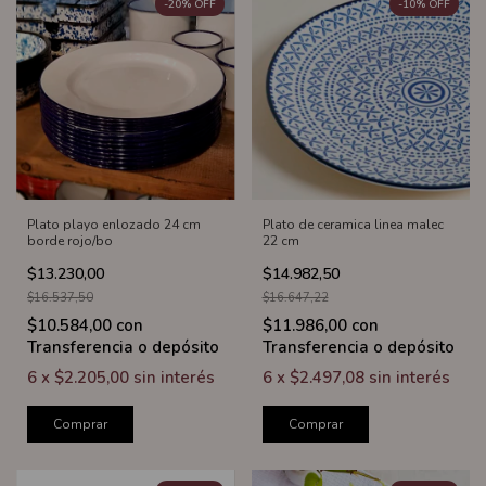
-
20
%
OFF
-
10
%
OFF
Plato playo enlozado 24 cm
Plato de ceramica linea malec
borde rojo/bo
22 cm
$13.230,00
$14.982,50
$16.537,50
$16.647,22
$10.584,00
con
$11.986,00
con
Transferencia o depósito
Transferencia o depósito
6
x
$2.205,00
sin interés
6
x
$2.497,08
sin interés
Comprar
Comprar