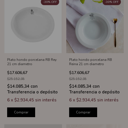
-
30
%
OFF
-
30
%
OFF
Plato hondo porcelana RB Rey
Plato hondo porcelana RB
21 cm diametro
Reina 21 cm diametro
$17.606,67
$17.606,67
$25.152,38
$25.152,38
$14.085,34
con
$14.085,34
con
Transferencia o depósito
Transferencia o depósito
6
x
$2.934,45
sin interés
6
x
$2.934,45
sin interés
Comprar
Comprar