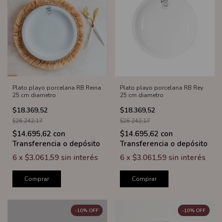
Plato playo porcelana RB Reina
Plato playo porcelana RB Rey
25 cm diametro
25 cm diametro
$18.369,52
$18.369,52
$26.242,17
$26.242,17
$14.695,62
con
$14.695,62
con
Transferencia o depósito
Transferencia o depósito
6
x
$3.061,59
sin interés
6
x
$3.061,59
sin interés
Comprar
Comprar
-
10
%
OFF
-
10
%
OFF