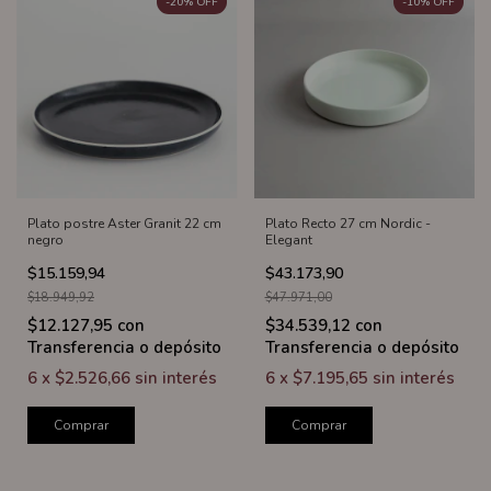
-
20
%
OFF
-
10
%
OFF
Plato postre Aster Granit 22 cm
Plato Recto 27 cm Nordic -
negro
Elegant
$15.159,94
$43.173,90
$18.949,92
$47.971,00
$12.127,95
con
$34.539,12
con
Transferencia o depósito
Transferencia o depósito
6
x
$2.526,66
sin interés
6
x
$7.195,65
sin interés
Comprar
Comprar