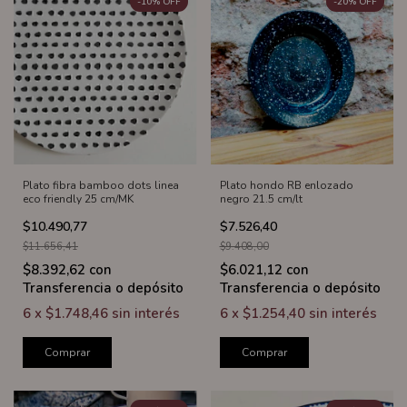
-
10
%
OFF
-
20
%
OFF
Plato fibra bamboo dots linea
Plato hondo RB enlozado
eco friendly 25 cm/MK
negro 21.5 cm/lt
$10.490,77
$7.526,40
$11.656,41
$9.408,00
$8.392,62
con
$6.021,12
con
Transferencia o depósito
Transferencia o depósito
6
x
$1.748,46
sin interés
6
x
$1.254,40
sin interés
Comprar
Comprar