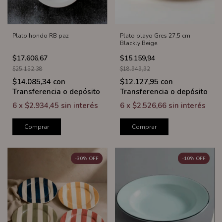
Plato hondo RB paz
Plato playo Gres 27,5 cm
Blackly Beige
$17.606,67
$15.159,94
$25.152,38
$18.949,92
$14.085,34
con
$12.127,95
con
Transferencia o depósito
Transferencia o depósito
6
x
$2.934,45
sin interés
6
x
$2.526,66
sin interés
Comprar
Comprar
-
30
%
OFF
-
10
%
OFF