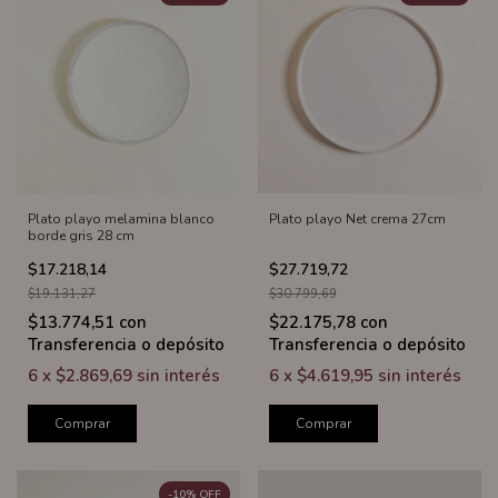
Plato playo melamina blanco
Plato playo Net crema 27cm
borde gris 28 cm
$17.218,14
$27.719,72
$19.131,27
$30.799,69
$13.774,51
con
$22.175,78
con
Transferencia o depósito
Transferencia o depósito
6
x
$2.869,69
sin interés
6
x
$4.619,95
sin interés
Comprar
Comprar
-
10
%
OFF