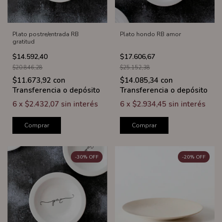
Plato postre/entrada RB
Plato hondo RB amor
gratitud
$14.592,40
$17.606,67
$20.846,28
$25.152,38
$11.673,92
con
$14.085,34
con
Transferencia o depósito
Transferencia o depósito
6
x
$2.432,07
sin interés
6
x
$2.934,45
sin interés
Comprar
Comprar
-
30
%
OFF
-
20
%
OFF