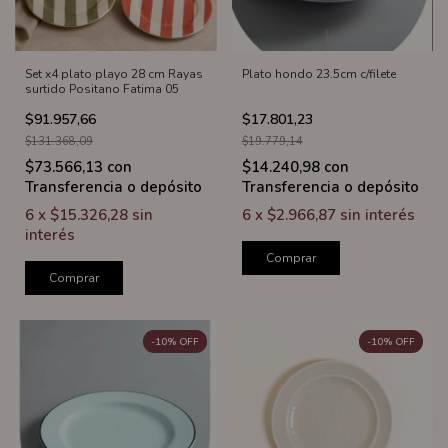
Set x4 plato playo 28 cm Rayas
Plato hondo 23.5cm c/filete
surtido Positano Fatima 05
$91.957,66
$17.801,23
$131.368,09
$19.779,14
$73.566,13
con
$14.240,98
con
Transferencia o depósito
Transferencia o depósito
6
x
$15.326,28
sin
6
x
$2.966,87
sin interés
interés
Comprar
Comprar
-
10
%
OFF
-
10
%
OFF