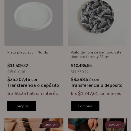
Plato playo 23cm Nordic
Plato de fibra de bamboo sela
linea eco friendly 25 cm
$31.509,32
$10.485,65
$35.010,36
$11.650,72
$25.207,46
con
$8.388,52
con
Transferencia o depósito
Transferencia o depósito
6
x
$5.251,55
sin interés
6
x
$1.747,61
sin interés
Comprar
Comprar
-
30
%
OFF
-
20
%
OFF