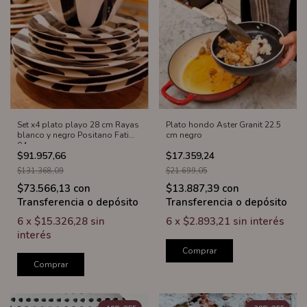
Set x4 plato playo 28 cm Rayas
Plato hondo Aster Granit 22.5
blanco y negro Positano Fatima
cm negro
04
$91.957,66
$17.359,24
$131.368,09
$21.699,05
$73.566,13
con
$13.887,39
con
Transferencia o depósito
Transferencia o depósito
6
x
$15.326,28
sin
6
x
$2.893,21
sin interés
interés
Comprar
Comprar