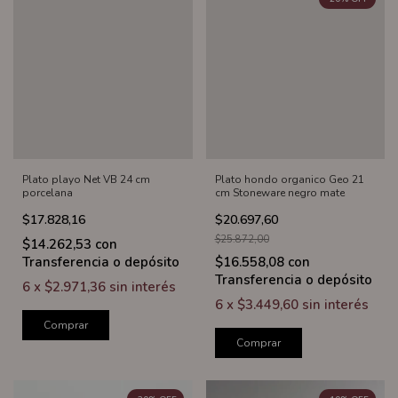
Plato playo Net VB 24 cm
Plato hondo organico Geo 21
porcelana
cm Stoneware negro mate
$17.828,16
$20.697,60
$25.872,00
$14.262,53
con
Transferencia o depósito
$16.558,08
con
Transferencia o depósito
6
x
$2.971,36
sin interés
6
x
$3.449,60
sin interés
Comprar
Comprar