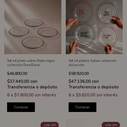
Set x4 plato vidrio filete negro
Set x4 platos italian colección
colección Pure Black
dolce vita
$46.800,00
$58.920,00
$37.440,00
con
$47.136,00
con
Transferencia o depósito
Transferencia o depósito
6
x
$7.800,00
sin interés
6
x
$9.820,00
sin interés
Comprar
Comprar
-
10
%
OFF
-
10
%
OFF