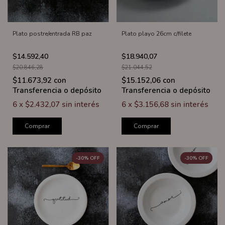
Plato postre/entrada RB paz
Plato playo 26cm c/filete
$14.592,40
$18.940,07
$20.846,28
$21.044,52
$11.673,92
con
$15.152,06
con
Transferencia o depósito
Transferencia o depósito
6
x
$2.432,07
sin interés
6
x
$3.156,68
sin interés
Comprar
Comprar
-
30
%
OFF
-
30
%
OFF