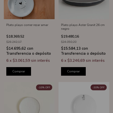
Plato playo comer rezar amar
Plato playo Aster Granit 26 cm
negro
$18.369,52
$19.480,16
$26.242,17
$24.350,20
$14.695,62
con
$15.584,13
con
Transferencia o depósito
Transferencia o depósito
6
x
$3.061,59
sin interés
6
x
$3.246,69
sin interés
Comprar
Comprar
-
10
%
OFF
-
30
%
OFF