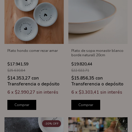
Plato hondo comer rezar amar
Plato de sopa monastir blanco
borde naturall 20cm
$17.941,59
$19.820,44
$25.630,84
$22.022,71
$14.353,27
con
$15.856,35
con
Transferencia o depósito
Transferencia o depósito
6
x
$2.990,27
sin interés
6
x
$3.303,41
sin interés
Comprar
Comprar
-
30
%
OFF