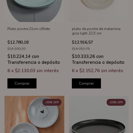
Plato postre 21cm c/filete
plato de postre de melamina
giza ligth 22,5 cm
$12.780,18
$12.916,57
$14.200,20
$14.351,75
$10.224,14
con
$10.333,26
con
Transferencia o depósito
Transferencia o depósito
6
x
$2.130,03
sin interés
6
x
$2.152,76
sin interés
Comprar
Comprar
-
30
%
OFF
-
20
%
OFF