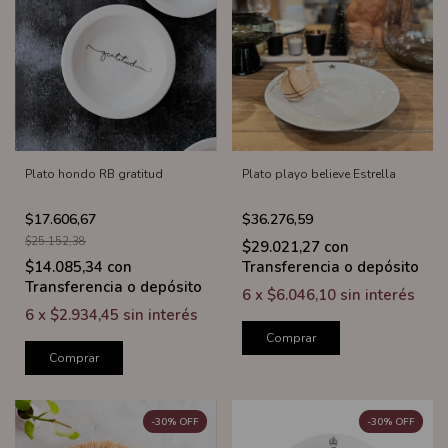
Plato hondo RB gratitud
Plato playo believe Estrella
$17.606,67
$36.276,59
$25.152,38
$29.021,27
con
$14.085,34
con
Transferencia o depósito
Transferencia o depósito
6
x
$6.046,10
sin interés
6
x
$2.934,45
sin interés
Comprar
Comprar
-
30
%
OFF
-
30
%
OFF