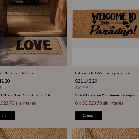
o RB Love 30x70cm
Felpudo RB Welcome paradise
42,20
$21.142,20
3,14
$30.203,14
3,76
$16.913,76
con
Transferencia o depósito
con
Transferencia o depósit
.523,70
sin interés
6
x
$3.523,70
sin interés
mprar
Comprar