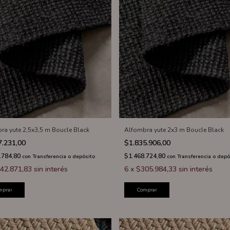
ra yute 2,5x3,5 m Boucle Black
Alfombra yute 2x3 m Boucle Black
7.231,00
$1.835.906,00
.784,80
$1.468.724,80
con
Transferencia o depósito
con
Transferencia o depó
42.871,83
sin interés
6
x
$305.984,33
sin interés
mprar
Comprar