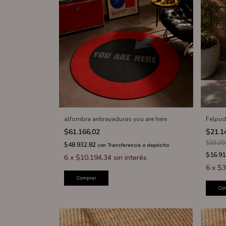
alfombra antirayaduras you are here
Felpud
$61.166,02
$21.1
$30.20
$48.932,82
con
Transferencia o depósito
$16.91
6
x
$10.194,34
sin interés
6
x
$3
Comprar
Co