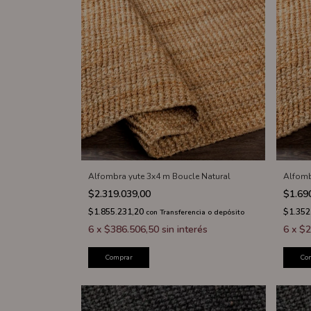
Alfombra yute 3x4 m Boucle Natural
Alfomb
$2.319.039,00
$1.69
$1.855.231,20
$1.352
con
Transferencia o depósito
6
x
$386.506,50
sin interés
6
x
$2
Comprar
Co