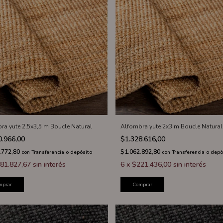
ra yute 2,5x3,5 m Boucle Natural
Alfombra yute 2x3 m Boucle Natural
0.966,00
$1.328.616,00
.772,80
$1.062.892,80
con
Transferencia o depósito
con
Transferencia o depó
81.827,67
sin interés
6
x
$221.436,00
sin interés
mprar
Comprar