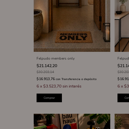
Felpudo members only
Felpud
$21.142,20
$21.1
$30.203,14
$30.20
$16.913,76
$16.91
con
Transferencia o depósito
6
x
$3.523,70
sin interés
6
x
$3
Comprar
Co