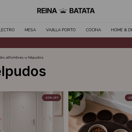
LECTRO
MESA
VAJILLA PORTO
COCINA
HOME & D
bs.alfombras-y-felpudos
elpudos
-
30
%
OFF
-
30