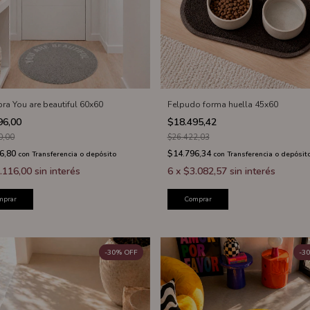
ra You are beautiful 60x60
Felpudo forma huella 45x60
96,00
$18.495,42
0,00
$26.422,03
6,80
$14.796,34
con
Transferencia o depósito
con
Transferencia o depósit
.116,00
sin interés
6
x
$3.082,57
sin interés
mprar
Comprar
-
30
%
OFF
-
30