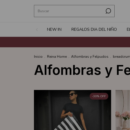
NEW IN
REGALOS DIA DEL NIÑO
E
Inicio
.
Reina Home
.
Alfombras y Felpudos
.
breadcrum
Alfombras y F
-
30
%
OFF