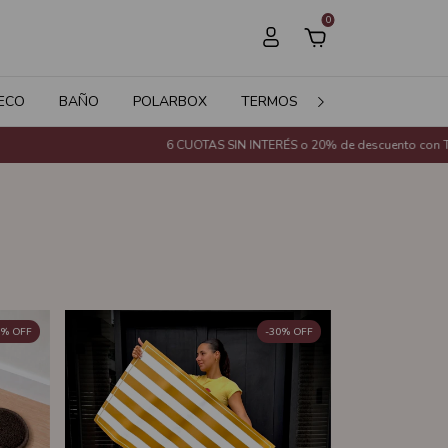
0
ECO
BAÑO
POLARBOX
TERMOS
JARDÍN
SALE
6 CUOTAS SIN INTERÉS o 20% de descuento con Transferencia Bancaria 
%
OFF
-
30
%
OFF