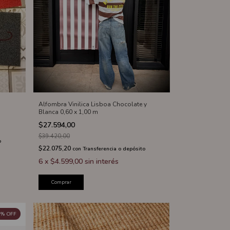
Alfombra Vinilica Lisboa Chocolate y
Blanca 0,60 x 1,00 m
$27.594,00
$39.420,00
o
$22.075,20
con
Transferencia o depósito
6
x
$4.599,00
sin interés
Comprar
%
OFF