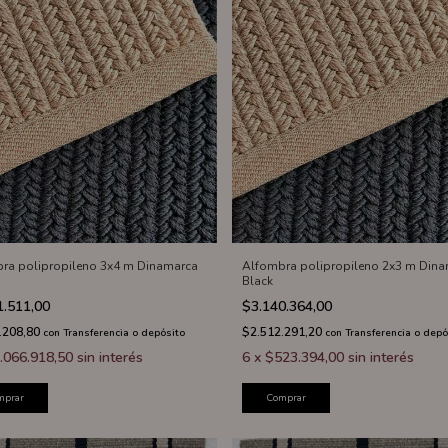
ra polipropileno 3x4 m Dinamarca
Alfombra polipropileno 2x3 m Din
Black
1.511,00
$3.140.364,00
.208,80
$2.512.291,20
con
Transferencia o depósito
con
Transferencia o depó
.066.918,50
sin interés
6
x
$523.394,00
sin interés
mprar
Comprar