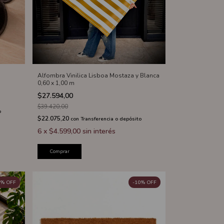
Alfombra Vinilica Lisboa Mostaza y Blanca
0,60 x 1,00 m
$27.594,00
$39.420,00
o
$22.075,20
con
Transferencia o depósito
6
x
$4.599,00
sin interés
Comprar
%
OFF
-
10
%
OFF