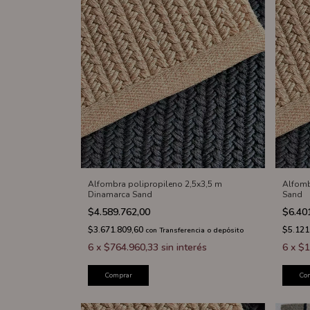
Alfombra polipropileno 2,5x3,5 m
Alfomb
Dinamarca Sand
Sand
$4.589.762,00
$6.40
$3.671.809,60
$5.121
con
Transferencia o depósito
6
x
$764.960,33
sin interés
6
x
$1
Comprar
Co