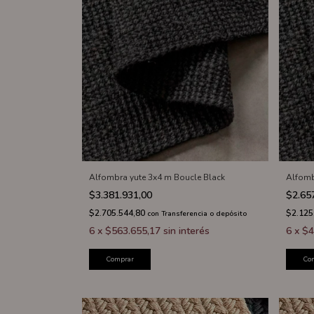
Alfombra yute 3x4 m Boucle Black
Alfomb
$3.381.931,00
$2.65
$2.705.544,80
$2.125
con
Transferencia o depósito
6
x
$563.655,17
sin interés
6
x
$4
Comprar
Co