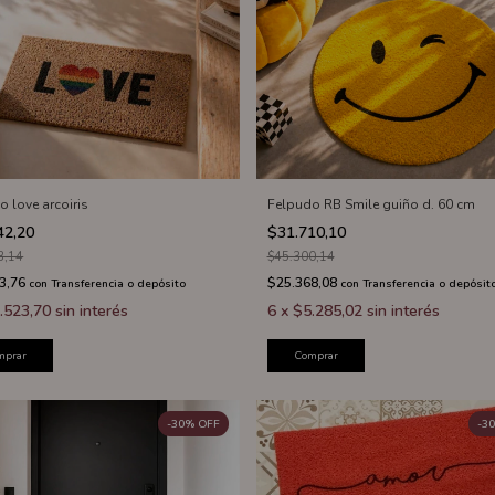
o love arcoiris
Felpudo RB Smile guiño d. 60 cm
42,20
$31.710,10
3,14
$45.300,14
3,76
$25.368,08
con
Transferencia o depósito
con
Transferencia o depósit
.523,70
sin interés
6
x
$5.285,02
sin interés
mprar
Comprar
-
30
%
OFF
-
30