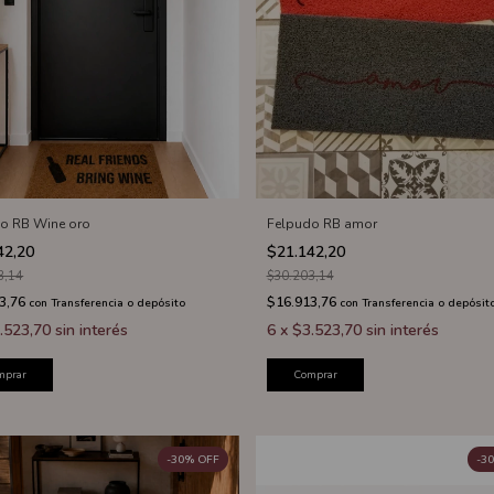
o RB Wine oro
Felpudo RB amor
42,20
$21.142,20
3,14
$30.203,14
3,76
$16.913,76
con
Transferencia o depósito
con
Transferencia o depósit
.523,70
sin interés
6
x
$3.523,70
sin interés
mprar
Comprar
-
30
%
OFF
-
30