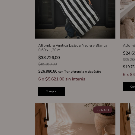
Alfombra Vinilica Lisboa Negra y Blanca
Alfomb
0,60 x 1,20 m
$24.6
$33.726,00
$35.28
$48.180,00
$19.75
$26.980,80
con
Transferencia o depósito
6
x
$4
6
x
$5.621,00
sin interés
Co
Comprar
-
30
%
OFF