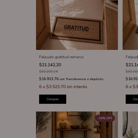
Felpudo gratitud remarco
Felpud
$21.142,20
$21.1
$30.203,14
$30.20
$16.913,76
$16.91
con
Transferencia o depósito
6
x
$3.523,70
sin interés
6
x
$3
Comprar
Co
-
30
%
OFF