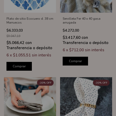
Plato de sitio Ecocuero d. 38 cm
Servilleta Fer 40 x 40 gasa
Marruecos
arrugada
$6.333,03
$4.272,00
$9.047,19
$3.417,60
con
$5.066,42
con
Transferencia o depósito
Transferencia o depósito
6
x
$712,00
sin interés
6
x
$1.055,51
sin interés
Comprar
Comprar
-
30
%
OFF
-
30
%
OFF