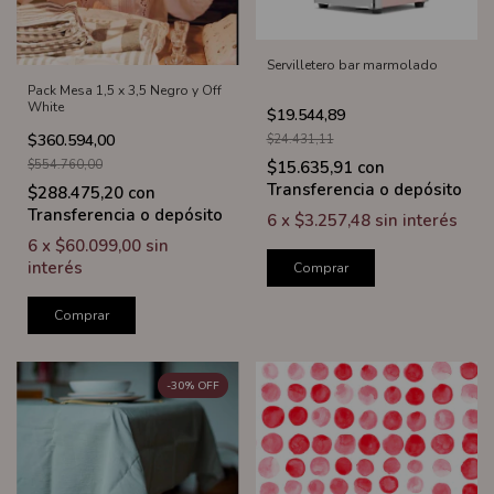
Servilletero bar marmolado
Pack Mesa 1,5 x 3,5 Negro y Off
White
$19.544,89
$360.594,00
$24.431,11
$15.635,91
con
$554.760,00
Transferencia o depósito
$288.475,20
con
Transferencia o depósito
6
x
$3.257,48
sin interés
6
x
$60.099,00
sin
interés
Comprar
Comprar
-
30
%
OFF