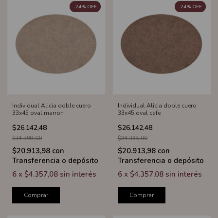
-
24
%
OFF
-
24
%
OFF
Individual Alicia doble cuero
Individual Alicia doble cuero
33x45 oval marron
33x45 oval cafe
$26.142,48
$26.142,48
$34.398,00
$34.398,00
$20.913,98
con
$20.913,98
con
Transferencia o depósito
Transferencia o depósito
6
x
$4.357,08
sin interés
6
x
$4.357,08
sin interés
Comprar
Comprar