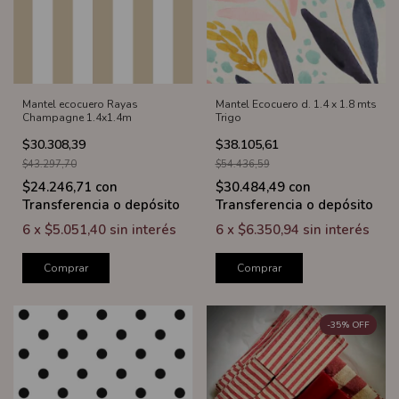
Mantel ecocuero Rayas
Mantel Ecocuero d. 1.4 x 1.8 mts
Champagne 1.4x1.4m
Trigo
$30.308,39
$38.105,61
$43.297,70
$54.436,59
$24.246,71
con
$30.484,49
con
Transferencia o depósito
Transferencia o depósito
6
x
$5.051,40
sin interés
6
x
$6.350,94
sin interés
Comprar
Comprar
-
35
%
OFF