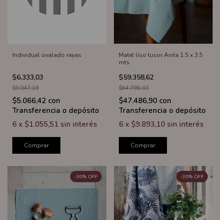
Individual ovalado rayas
Matel liso tusor Anita 1.5 x 3.5
mts
$6.333,03
$59.358,62
$9.047,19
$84.798,03
$5.066,42
con
$47.486,90
con
Transferencia o depósito
Transferencia o depósito
6
x
$1.055,51
sin interés
6
x
$9.893,10
sin interés
Comprar
Comprar
-
30
%
OFF
-
30
%
OFF