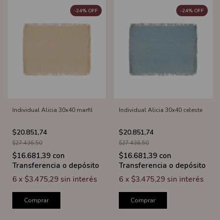
-
24
%
OFF
-
24
%
OFF
Individual Alicia 30x40 marfil
Individual Alicia 30x40 celeste
$20.851,74
$20.851,74
$27.436,50
$27.436,50
$16.681,39
con
$16.681,39
con
Transferencia o depósito
Transferencia o depósito
6
x
$3.475,29
sin interés
6
x
$3.475,29
sin interés
Comprar
Comprar