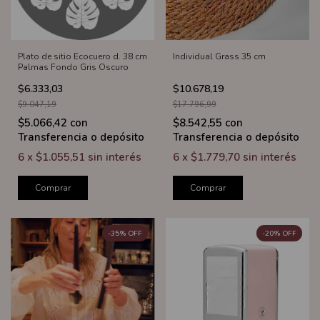
Plato de sitio Ecocuero d. 38 cm
Individual Grass 35 cm
Palmas Fondo Gris Oscuro
$6.333,03
$10.678,19
$9.047,19
$17.796,99
$5.066,42
con
$8.542,55
con
Transferencia o depósito
Transferencia o depósito
6
x
$1.055,51
sin interés
6
x
$1.779,70
sin interés
Comprar
Comprar
-
35
%
OFF
-
20
%
OFF