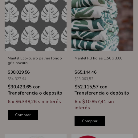
Mantel Eco-cuero palma fondo
Mantel RB hojas 1.50 x 3.00
gris oscuro
$38.029,56
$65.144,46
$54.327,94
$93.063,52
$30.423,65
con
$52.115,57
con
Transferencia o depósito
Transferencia o depósito
6
x
$6.338,26
sin interés
6
x
$10.857,41
sin
interés
Comprar
Comprar