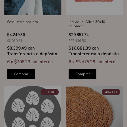
Servilletero paz oro
Individual Alicia 30x40
colorado
$4.249,36
$20.851,74
$6.070,51
$27.436,50
$3.399,49
con
$16.681,39
con
Transferencia o depósito
Transferencia o depósito
6
x
$708,23
sin interés
6
x
$3.475,29
sin interés
Comprar
Comprar
-
30
%
OFF
-
40
%
OFF