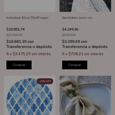
Individual Alicia 30x40 negro
Servilletero amor oro
$20.851,74
$4.249,36
$27.436,50
$6.070,51
$16.681,39
con
$3.399,49
con
Transferencia o depósito
Transferencia o depósito
6
x
$3.475,29
sin interés
6
x
$708,23
sin interés
Comprar
Comprar
-
30
%
OFF