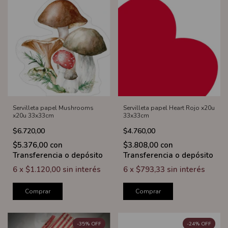
Servilleta papel Mushrooms
Servilleta papel Heart Rojo x20u
x20u 33x33cm
33x33cm
$6.720,00
$4.760,00
$5.376,00
con
$3.808,00
con
Transferencia o depósito
Transferencia o depósito
6
x
$1.120,00
sin interés
6
x
$793,33
sin interés
Comprar
Comprar
-
35
%
OFF
-
24
%
OFF