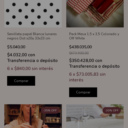
Servilleta papel Blanca lunares
Pack Mesa 1,5 x 3,5 Colorado y
negros Dot x20u 33x33 cm
Off White
$5.040,00
$438.035,00
$673.900,00
$4.032,00
con
Transferencia o depósito
$350.428,00
con
Transferencia o depósito
6
x
$840,00
sin interés
6
x
$73.005,83
sin
interés
Comprar
Comprar
-
35
%
OFF
-
30
%
OFF