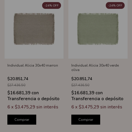
-
24
%
OFF
-
24
%
OFF
Individual Alicia 30x40 marron
Individual Alicia 30x40 verde
oliva
$20.851,74
$20.851,74
$27.436,50
$27.436,50
$16.681,39
con
$16.681,39
con
Transferencia o depósito
Transferencia o depósito
6
x
$3.475,29
sin interés
6
x
$3.475,29
sin interés
Comprar
Comprar