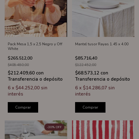
Pack Mesa 1,5 x 2,5 Negro y Off
Mantel tusor Rayas 1.45 x 4.00
White
$265.512,00
$85.716,40
$408.480,00
$122.452,00
$212.409,60
con
$68.573,12
con
Transferencia o depósito
Transferencia o depósito
6
x
$44.252,00
sin
6
x
$14.286,07
sin
interés
interés
Comprar
Comprar
-
30
%
OFF