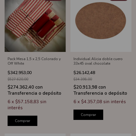
Pack Mesa 1,5 x 2,5 Colorado y
Individual Alicia doble cuero
Off White
33x45 oval chocolate
$342.953,00
$26.142,48
$527.620,00
$34.398,00
$274.362,40
con
$20.913,98
con
Transferencia o depósito
Transferencia o depósito
6
x
$57.158,83
sin
6
x
$4.357,08
sin interés
interés
Comprar
Comprar