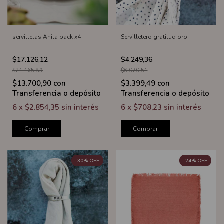
servilletas Anita pack x4
Servilletero gratitud oro
$17.126,12
$4.249,36
$24.465,89
$6.070,51
$13.700,90
con
$3.399,49
con
Transferencia o depósito
Transferencia o depósito
6
x
$2.854,35
sin interés
6
x
$708,23
sin interés
Comprar
Comprar
-
30
%
OFF
-
24
%
OFF