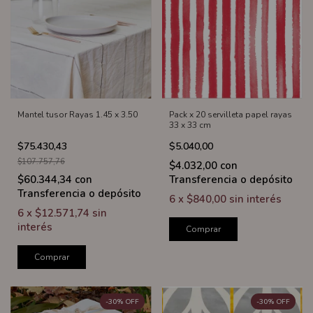
Mantel tusor Rayas 1.45 x 3.50
Pack x 20 servilleta papel rayas
33 x 33 cm
$75.430,43
$5.040,00
$107.757,76
$4.032,00
con
$60.344,34
con
Transferencia o depósito
Transferencia o depósito
6
x
$840,00
sin interés
6
x
$12.571,74
sin
interés
Comprar
Comprar
-
30
%
OFF
-
30
%
OFF