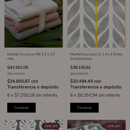
Mantel liso tusor RB 1.5 x 2.5
Mantel Ecocuero d. 1.4 x 1.8 mts
mts
Escandinavia
$43.501,09
$38.105,61
$62.144,41
$54.436,59
$34.800,87
con
$30.484,49
con
Transferencia o depósito
Transferencia o depósito
6
x
$7.250,18
sin interés
6
x
$6.350,94
sin interés
Comprar
Comprar
-
30
%
OFF
-
30
%
OFF