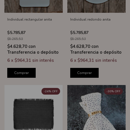
Individual rectangular anita
Individual redondo anita
$5.785,87
$5.785,87
$8.265,53
$8.265,53
$4.628,70
con
$4.628,70
con
Transferencia o depósito
Transferencia o depósito
6
x
$964,31
sin interés
6
x
$964,31
sin interés
Comprar
Comprar
-
24
%
OFF
-
30
%
OFF