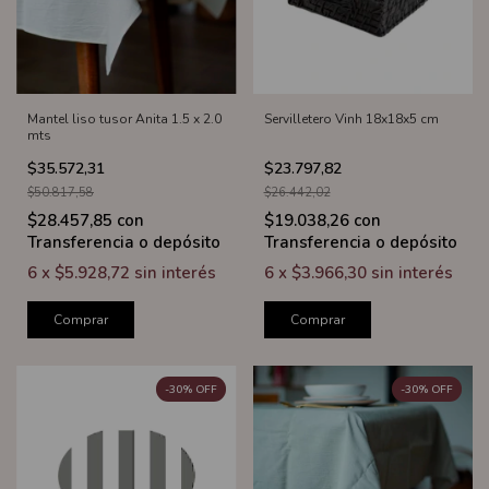
Mantel liso tusor Anita 1.5 x 2.0
Servilletero Vinh 18x18x5 cm
mts
$35.572,31
$23.797,82
$50.817,58
$26.442,02
$28.457,85
con
$19.038,26
con
Transferencia o depósito
Transferencia o depósito
6
x
$5.928,72
sin interés
6
x
$3.966,30
sin interés
Comprar
Comprar
-
30
%
OFF
-
30
%
OFF