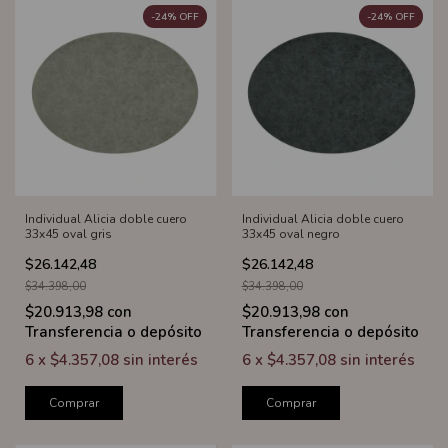
-
24
%
OFF
-
24
%
OFF
Individual Alicia doble cuero
Individual Alicia doble cuero
33x45 oval gris
33x45 oval negro
$26.142,48
$26.142,48
$34.398,00
$34.398,00
$20.913,98
con
$20.913,98
con
Transferencia o depósito
Transferencia o depósito
6
x
$4.357,08
sin interés
6
x
$4.357,08
sin interés
Comprar
Comprar