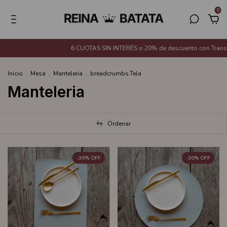
0
6 CUOTAS SIN INTERÉS o 20% de descuento con Transferencia Banc
Inicio
.
Mesa
.
Manteleria
.
breadcrumbs.Tela
Manteleria
Ordenar
-
30
%
OFF
-
30
%
OFF