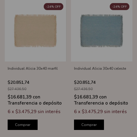
-
24
%
OFF
-
24
%
OFF
Individual Alicia 30x40 marfil
Individual Alicia 30x40 celeste
$20.851,74
$20.851,74
$27.436,50
$27.436,50
$16.681,39
con
$16.681,39
con
Transferencia o depósito
Transferencia o depósito
6
x
$3.475,29
sin interés
6
x
$3.475,29
sin interés
Comprar
Comprar