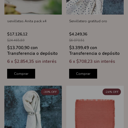
servilletas Anita pack x4
Servilletero gratitud oro
$17.126,12
$4.249,36
$24.465,89
$6.070,51
$13.700,90
con
$3.399,49
con
Transferencia o depósito
Transferencia o depósito
6
x
$2.854,35
sin interés
6
x
$708,23
sin interés
Comprar
Comprar
-
30
%
OFF
-
24
%
OFF