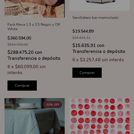
Servilletero bar marmolado
Pack Mesa 1,5 x 3,5 Negro y Off
White
$19.544,89
$360.594,00
$24.431,11
$15.635,91
con
$554.760,00
Transferencia o depósito
$288.475,20
con
Transferencia o depósito
6
x
$3.257,48
sin interés
6
x
$60.099,00
sin
interés
Comprar
Comprar
-
30
%
OFF