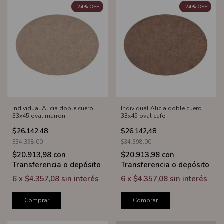
-
24
%
OFF
-
24
%
OFF
Individual Alicia doble cuero
Individual Alicia doble cuero
33x45 oval marron
33x45 oval cafe
$26.142,48
$26.142,48
$34.398,00
$34.398,00
$20.913,98
con
$20.913,98
con
Transferencia o depósito
Transferencia o depósito
6
x
$4.357,08
sin interés
6
x
$4.357,08
sin interés
Comprar
Comprar