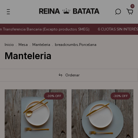
0
a Bancaria (Excepto productos SMEG)
6 CUOTAS SIN INTERÉS o 20% de desc
Inicio
.
Mesa
.
Manteleria
.
breadcrumbs.Porcelana
Manteleria
Ordenar
-
30
%
OFF
-
30
%
OFF