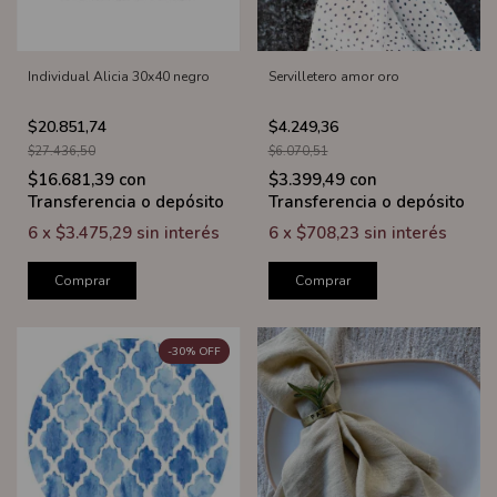
Individual Alicia 30x40 negro
Servilletero amor oro
$20.851,74
$4.249,36
$27.436,50
$6.070,51
$16.681,39
con
$3.399,49
con
Transferencia o depósito
Transferencia o depósito
6
x
$3.475,29
sin interés
6
x
$708,23
sin interés
Comprar
Comprar
-
30
%
OFF