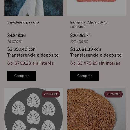
Servilletero paz oro
Individual Alicia 30x40
colorado
$4.249,36
$20.851,74
$6.070,51
$27.436,50
$3.399,49
con
$16.681,39
con
Transferencia o depósito
Transferencia o depósito
6
x
$708,23
sin interés
6
x
$3.475,29
sin interés
Comprar
Comprar
-
30
%
OFF
-
40
%
OFF