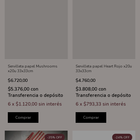
Servilleta papel Mushrooms
Servilleta papel Heart Rojo x20u
x20u 33x33cm
33x33cm
$6.720,00
$4.760,00
$5.376,00
con
$3.808,00
con
Transferencia o depósito
Transferencia o depósito
6
x
$1.120,00
sin interés
6
x
$793,33
sin interés
Comprar
Comprar
-
35
%
OFF
-
24
%
OFF