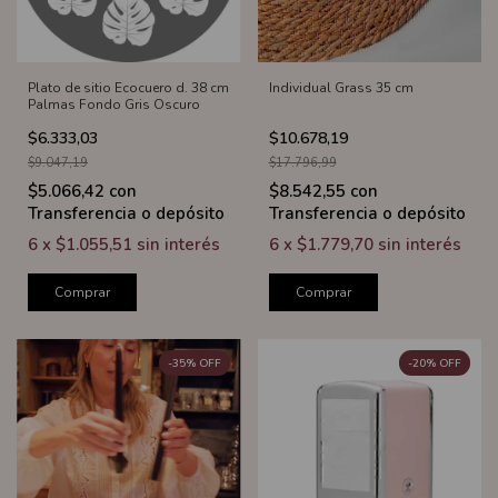
Plato de sitio Ecocuero d. 38 cm
Individual Grass 35 cm
Palmas Fondo Gris Oscuro
$6.333,03
$10.678,19
$9.047,19
$17.796,99
$5.066,42
con
$8.542,55
con
Transferencia o depósito
Transferencia o depósito
6
x
$1.055,51
sin interés
6
x
$1.779,70
sin interés
Comprar
Comprar
-
35
%
OFF
-
20
%
OFF