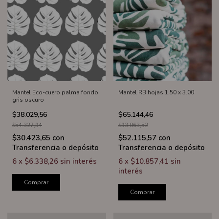
Mantel Eco-cuero palma fondo
Mantel RB hojas 1.50 x 3.00
gris oscuro
$38.029,56
$65.144,46
$54.327,94
$93.063,52
$30.423,65
con
$52.115,57
con
Transferencia o depósito
Transferencia o depósito
6
x
$6.338,26
sin interés
6
x
$10.857,41
sin
interés
Comprar
Comprar