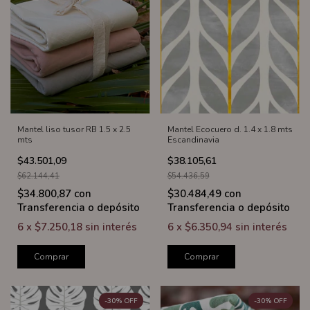
Mantel liso tusor RB 1.5 x 2.5
Mantel Ecocuero d. 1.4 x 1.8 mts
mts
Escandinavia
$43.501,09
$38.105,61
$62.144,41
$54.436,59
$34.800,87
con
$30.484,49
con
Transferencia o depósito
Transferencia o depósito
6
x
$7.250,18
sin interés
6
x
$6.350,94
sin interés
Comprar
Comprar
-
30
%
OFF
-
30
%
OFF