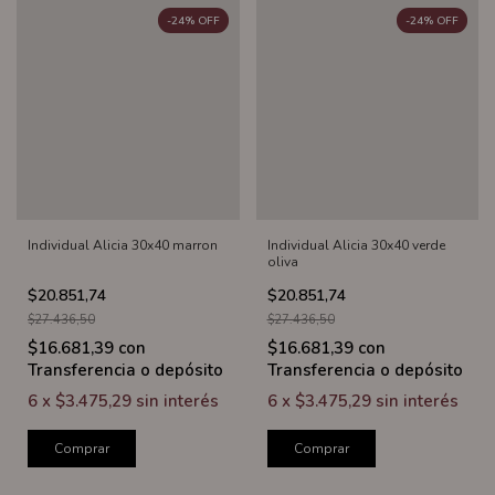
-
24
%
OFF
-
24
%
OFF
Individual Alicia 30x40 marron
Individual Alicia 30x40 verde
oliva
$20.851,74
$20.851,74
$27.436,50
$27.436,50
$16.681,39
con
$16.681,39
con
Transferencia o depósito
Transferencia o depósito
6
x
$3.475,29
sin interés
6
x
$3.475,29
sin interés
Comprar
Comprar