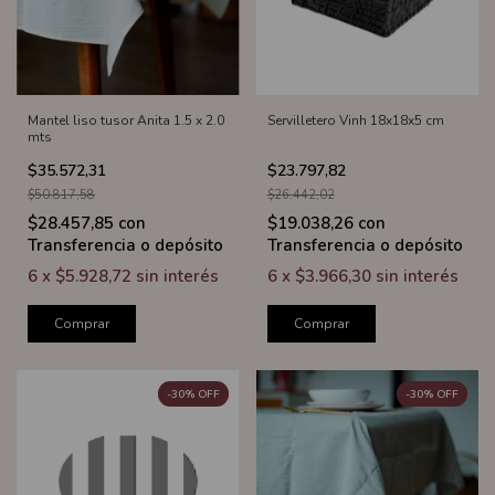
Mantel liso tusor Anita 1.5 x 2.0
Servilletero Vinh 18x18x5 cm
mts
$35.572,31
$23.797,82
$50.817,58
$26.442,02
$28.457,85
con
$19.038,26
con
Transferencia o depósito
Transferencia o depósito
6
x
$5.928,72
sin interés
6
x
$3.966,30
sin interés
Comprar
Comprar
-
30
%
OFF
-
30
%
OFF