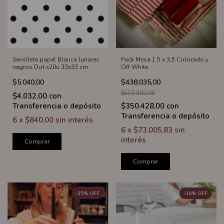
Servilleta papel Blanca lunares
Pack Mesa 1,5 x 3,5 Colorado y
negros Dot x20u 33x33 cm
Off White
$5.040,00
$438.035,00
$673.900,00
$4.032,00
con
Transferencia o depósito
$350.428,00
con
Transferencia o depósito
6
x
$840,00
sin interés
6
x
$73.005,83
sin
interés
Comprar
Comprar
-
35
%
OFF
-
30
%
OFF