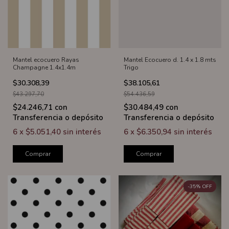
Mantel ecocuero Rayas
Mantel Ecocuero d. 1.4 x 1.8 mts
Champagne 1.4x1.4m
Trigo
$30.308,39
$38.105,61
$43.297,70
$54.436,59
$24.246,71
con
$30.484,49
con
Transferencia o depósito
Transferencia o depósito
6
x
$5.051,40
sin interés
6
x
$6.350,94
sin interés
Comprar
Comprar
-
35
%
OFF