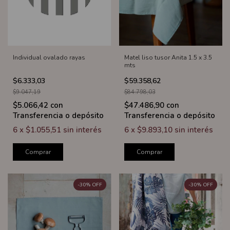
Individual ovalado rayas
Matel liso tusor Anita 1.5 x 3.5
mts
$6.333,03
$59.358,62
$9.047,19
$84.798,03
$5.066,42
con
$47.486,90
con
Transferencia o depósito
Transferencia o depósito
6
x
$1.055,51
sin interés
6
x
$9.893,10
sin interés
Comprar
Comprar
-
30
%
OFF
-
30
%
OFF