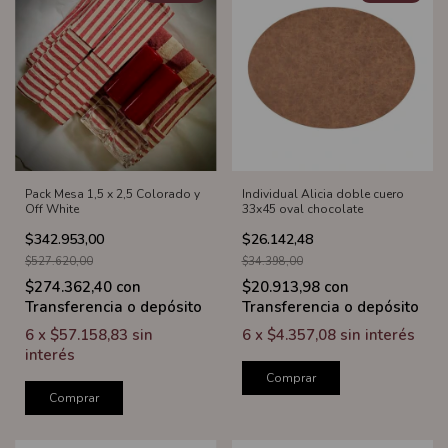
Pack Mesa 1,5 x 2,5 Colorado y
Individual Alicia doble cuero
Off White
33x45 oval chocolate
$342.953,00
$26.142,48
$527.620,00
$34.398,00
$274.362,40
con
$20.913,98
con
Transferencia o depósito
Transferencia o depósito
6
x
$57.158,83
sin
6
x
$4.357,08
sin interés
interés
Comprar
Comprar