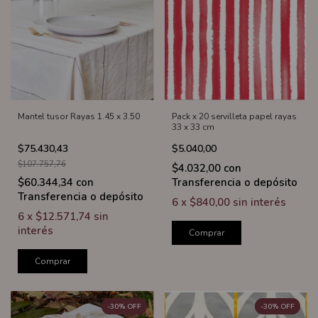
Mantel tusor Rayas 1.45 x 3.50
Pack x 20 servilleta papel rayas
33 x 33 cm
$75.430,43
$5.040,00
$107.757,76
$4.032,00
con
$60.344,34
con
Transferencia o depósito
Transferencia o depósito
6
x
$840,00
sin interés
6
x
$12.571,74
sin
interés
Comprar
Comprar
-
30
%
OFF
-
30
%
OFF