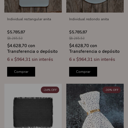
Individual rectangular anita
Individual redondo anita
$5.785,87
$5.785,87
$8.265,53
$8.265,53
$4.628,70
con
$4.628,70
con
Transferencia o depósito
Transferencia o depósito
6
x
$964,31
sin interés
6
x
$964,31
sin interés
Comprar
Comprar
-
24
%
OFF
-
30
%
OFF