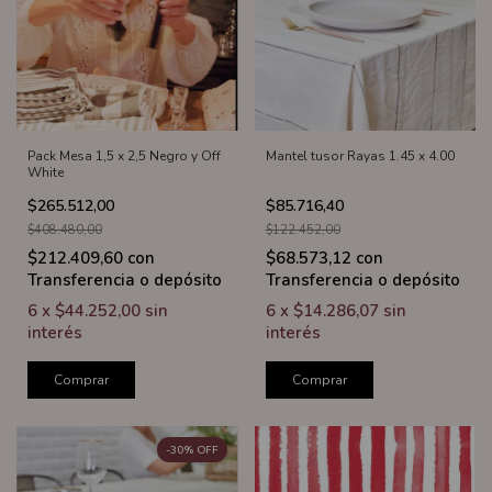
Pack Mesa 1,5 x 2,5 Negro y Off
Mantel tusor Rayas 1.45 x 4.00
White
$265.512,00
$85.716,40
$408.480,00
$122.452,00
$212.409,60
con
$68.573,12
con
Transferencia o depósito
Transferencia o depósito
6
x
$44.252,00
sin
6
x
$14.286,07
sin
interés
interés
Comprar
Comprar
-
30
%
OFF