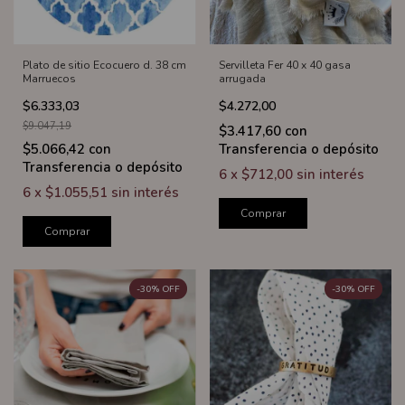
Plato de sitio Ecocuero d. 38 cm
Servilleta Fer 40 x 40 gasa
Marruecos
arrugada
$6.333,03
$4.272,00
$9.047,19
$3.417,60
con
$5.066,42
con
Transferencia o depósito
Transferencia o depósito
6
x
$712,00
sin interés
6
x
$1.055,51
sin interés
Comprar
Comprar
-
30
%
OFF
-
30
%
OFF