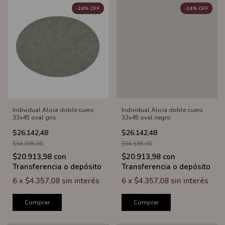
-
24
%
OFF
-
24
%
OFF
Individual Alicia doble cuero
Individual Alicia doble cuero
33x45 oval gris
33x45 oval negro
$26.142,48
$26.142,48
$34.398,00
$34.398,00
$20.913,98
con
$20.913,98
con
Transferencia o depósito
Transferencia o depósito
6
x
$4.357,08
sin interés
6
x
$4.357,08
sin interés
Comprar
Comprar