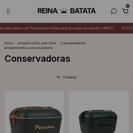
0
nto con Transferencia Bancaria (Excepto productos SMEG)
6 CUOTAS SIN I
Inicio
.
breadcrumbs.aire-libre
.
Conservadoras
.
breadcrumbs.conservadoras
Conservadoras
Ordenar