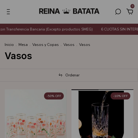
0
cia Bancaria (Excepto productos SMEG)
6 CUOTAS SIN INTERÉS o 20% de de
Inicio
.
Mesa
.
Vasos y Copas
.
Vasos
.
Vasos
Vasos
Ordenar
-
50
%
OFF
-
10
%
OFF