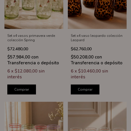
Set x4 vasos primavera verde
Set x4 vaso leopardo colección
colección Spring
Leopard
$72.480,00
$62.760,00
$57.984,00
con
$50.208,00
con
Transferencia o depósito
Transferencia o depósito
6
x
$12.080,00
sin
6
x
$10.460,00
sin
interés
interés
Comprar
Comprar