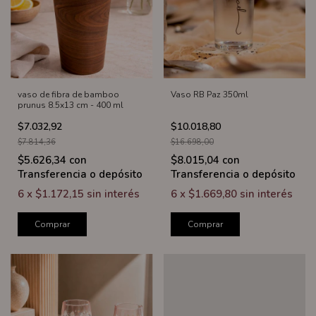
vaso de fibra de bamboo
Vaso RB Paz 350ml
prunus 8.5x13 cm - 400 ml
$7.032,92
$10.018,80
$7.814,36
$16.698,00
$5.626,34
con
$8.015,04
con
Transferencia o depósito
Transferencia o depósito
6
x
$1.172,15
sin interés
6
x
$1.669,80
sin interés
Comprar
Comprar