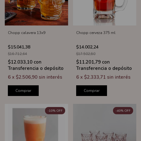
Chopp calavera 13x9
Chopp cerveza 375 ml
$15.041,38
$14.002,24
$16.712,64
$17.502,80
$12.033,10
con
$11.201,79
con
Transferencia o depósito
Transferencia o depósito
6
x
$2.506,90
sin interés
6
x
$2.333,71
sin interés
Comprar
Comprar
-
10
%
OFF
-
40
%
OFF