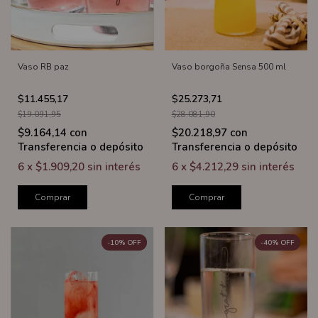
Vaso RB paz
Vaso borgoña Sensa 500 ml
$11.455,17
$25.273,71
$19.091,95
$28.081,90
$9.164,14
con
$20.218,97
con
Transferencia o depósito
Transferencia o depósito
6
x
$1.909,20
sin interés
6
x
$4.212,29
sin interés
Comprar
Comprar
-
10
%
OFF
-
40
%
OFF