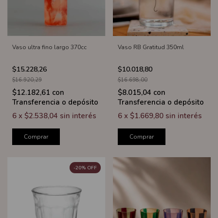
Vaso ultra fino largo 370cc
Vaso RB Gratitud 350ml
$15.228,26
$10.018,80
$16.920,29
$16.698,00
$12.182,61
con
$8.015,04
con
Transferencia o depósito
Transferencia o depósito
6
x
$2.538,04
sin interés
6
x
$1.669,80
sin interés
Comprar
Comprar
-
20
%
OFF