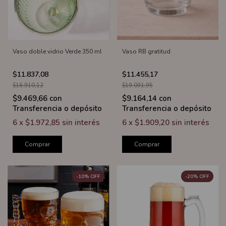
Vaso doble vidrio Verde 350 ml
Vaso RB gratitud
$11.837,08
$11.455,17
$16.910,12
$19.091,95
$9.469,66
con
$9.164,14
con
Transferencia o depósito
Transferencia o depósito
6
x
$1.972,85
sin interés
6
x
$1.909,20
sin interés
Comprar
Comprar
-
10
%
OFF
-
20
%
OFF