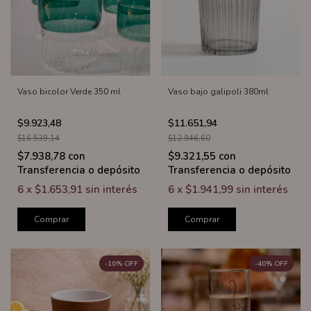
Vaso bicolor Verde 350 ml
Vaso bajo galipoli 380ml
$9.923,48
$11.651,94
$16.539,14
$12.946,60
$7.938,78
con
$9.321,55
con
Transferencia o depósito
Transferencia o depósito
6
x
$1.653,91
sin interés
6
x
$1.941,99
sin interés
Comprar
Comprar
-
10
%
OFF
-
40
%
OFF