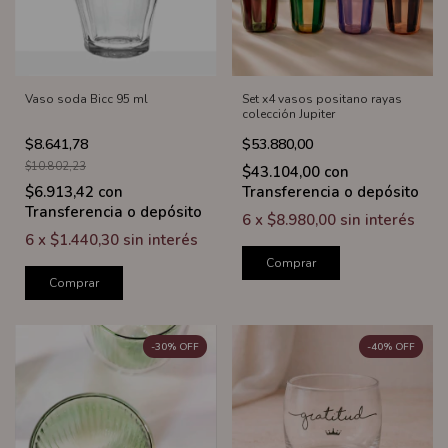
Vaso soda Bicc 95 ml
Set x4 vasos positano rayas
colección Jupiter
$8.641,78
$53.880,00
$10.802,23
$43.104,00
con
$6.913,42
con
Transferencia o depósito
Transferencia o depósito
6
x
$8.980,00
sin interés
6
x
$1.440,30
sin interés
Comprar
Comprar
-
30
%
OFF
-
40
%
OFF