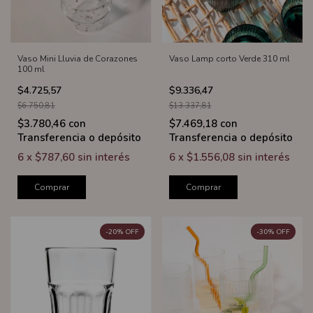
Vaso Mini Lluvia de Corazones
Vaso Lamp corto Verde 310 ml
100 ml
$4.725,57
$9.336,47
$6.750,81
$13.337,81
$3.780,46
con
$7.469,18
con
Transferencia o depósito
Transferencia o depósito
6
x
$787,60
sin interés
6
x
$1.556,08
sin interés
Comprar
Comprar
-
20
%
OFF
-
30
%
OFF