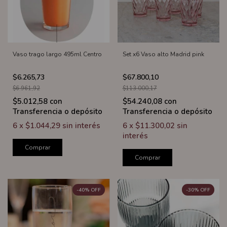
Vaso trago largo 495ml Centro
Set x6 Vaso alto Madrid pink
$6.265,73
$67.800,10
$6.961,92
$113.000,17
$5.012,58
con
$54.240,08
con
Transferencia o depósito
Transferencia o depósito
6
x
$1.044,29
sin interés
6
x
$11.300,02
sin
interés
Comprar
Comprar
-
40
%
OFF
-
30
%
OFF