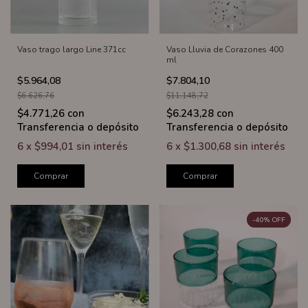
Vaso trago largo Line 371cc
Vaso Lluvia de Corazones 400
ml
$5.964,08
$7.804,10
$6.626,76
$11.148,72
$4.771,26
con
$6.243,28
con
Transferencia o depósito
Transferencia o depósito
6
x
$994,01
sin interés
6
x
$1.300,68
sin interés
Comprar
Comprar
-
40
%
OFF