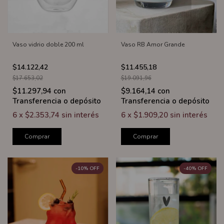
Vaso vidrio doble 200 ml
Vaso RB Amor Grande
$14.122,42
$11.455,18
$17.653,02
$19.091,96
$11.297,94
con
$9.164,14
con
Transferencia o depósito
Transferencia o depósito
6
x
$2.353,74
sin interés
6
x
$1.909,20
sin interés
Comprar
Comprar
-
10
%
OFF
-
40
%
OFF