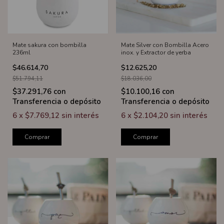
Mate sakura con bombilla
Mate Silver con Bombilla Acero
236ml
inox. y Extractor de yerba
$46.614,70
$12.625,20
$51.794,11
$18.036,00
$37.291,76
con
$10.100,16
con
Transferencia o depósito
Transferencia o depósito
6
x
$7.769,12
sin interés
6
x
$2.104,20
sin interés
Comprar
Comprar