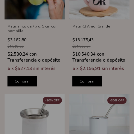
Mate jarrito de 7 x d. 5 cm con
Mate RB Amor Grande
bombilla
$3.162,80
$13.175,43
$4.518,29
$14.639,37
$2.530,24
con
$10.540,34
con
Transferencia o depósito
Transferencia o depósito
6
x
$527,13
sin interés
6
x
$2.195,91
sin interés
Comprar
Comprar
-
10
%
OFF
-
30
%
OFF