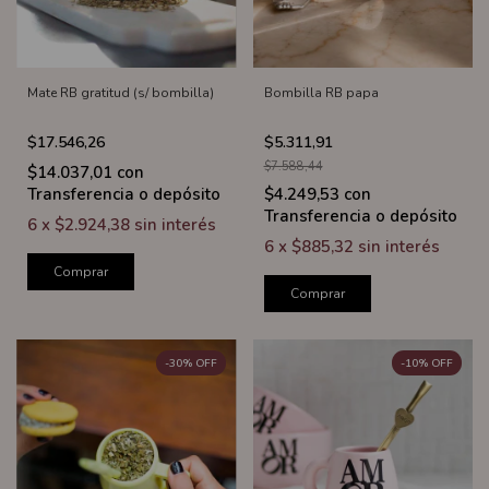
Mate RB gratitud (s/ bombilla)
Bombilla RB papa
$17.546,26
$5.311,91
$7.588,44
$14.037,01
con
Transferencia o depósito
$4.249,53
con
Transferencia o depósito
6
x
$2.924,38
sin interés
6
x
$885,32
sin interés
Comprar
Comprar
-
30
%
OFF
-
10
%
OFF