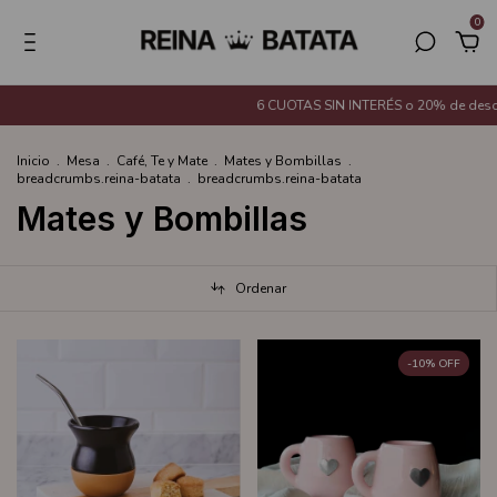
0
6 CUOTAS SIN INTERÉS o 20% de descuen
Inicio
.
Mesa
.
Café, Te y Mate
.
Mates y Bombillas
.
breadcrumbs.reina-batata
.
breadcrumbs.reina-batata
Mates y Bombillas
Ordenar
-
10
%
OFF