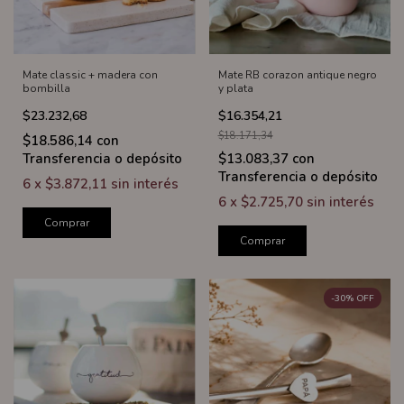
Mate classic + madera con
Mate RB corazon antique negro
bombilla
y plata
$23.232,68
$16.354,21
$18.171,34
$18.586,14
con
Transferencia o depósito
$13.083,37
con
Transferencia o depósito
6
x
$3.872,11
sin interés
6
x
$2.725,70
sin interés
Comprar
Comprar
-
30
%
OFF